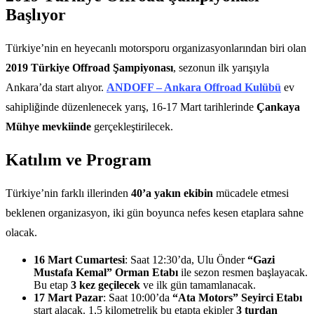
Başlıyor
Türkiye’nin en heyecanlı motorsporu organizasyonlarından biri olan
2019 Türkiye Offroad Şampiyonası
, sezonun ilk yarışıyla
Ankara’da start alıyor.
ANDOFF – Ankara Offroad Kulübü
ev
sahipliğinde düzenlenecek yarış, 16-17 Mart tarihlerinde
Çankaya
Mühye mevkiinde
gerçekleştirilecek.
Katılım ve Program
Türkiye’nin farklı illerinden
40’a yakın ekibin
mücadele etmesi
beklenen organizasyon, iki gün boyunca nefes kesen etaplara sahne
olacak.
16 Mart Cumartesi
: Saat 12:30’da, Ulu Önder
“Gazi
Mustafa Kemal” Orman Etabı
ile sezon resmen başlayacak.
Bu etap
3 kez geçilecek
ve ilk gün tamamlanacak.
17 Mart Pazar
: Saat 10:00’da
“Ata Motors” Seyirci Etabı
start alacak. 1,5 kilometrelik bu etapta ekipler
3 turdan