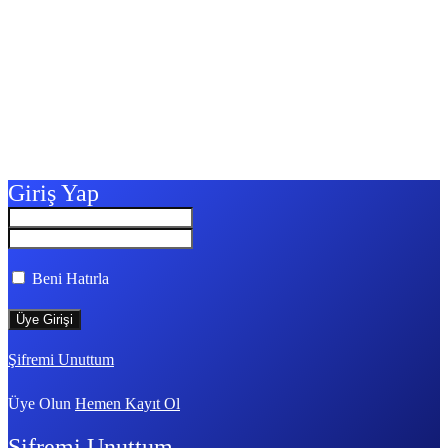
Giriş Yap
Beni Hatırla
Şifremi Unuttum
Üye Olun
Hemen Kayıt Ol
Şifremi Unuttum