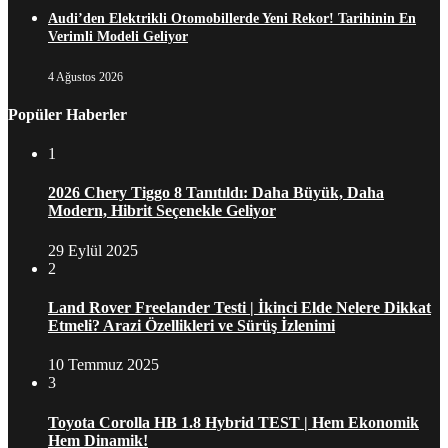
Audi’den Elektrikli Otomobillerde Yeni Rekor! Tarihinin En
Verimli Modeli Geliyor
4 Ağustos 2026
Popüler Haberler
1
2026 Chery Tiggo 8 Tanıtıldı: Daha Büyük, Daha
Modern, Hibrit Seçenekle Geliyor
29 Eylül 2025
2
Land Rover Freelander Testi | İkinci Elde Nelere Dikkat
Etmeli? Arazi Özellikleri ve Sürüş İzlenimi
10 Temmuz 2025
3
Toyota Corolla HB 1.8 Hybrid TEST | Hem Ekonomik
Hem Dinamik!