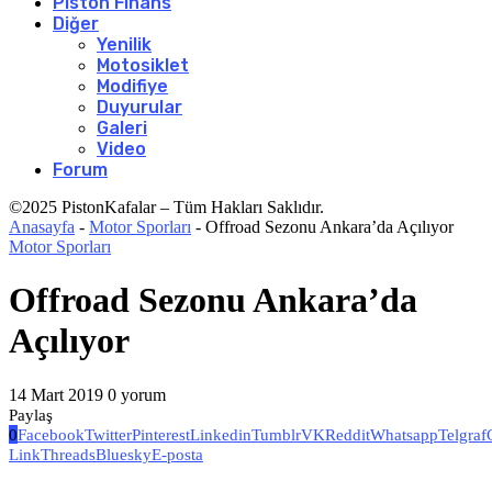
Piston Finans
Diğer
Yenilik
Motosiklet
Modifiye
Duyurular
Galeri
Video
Forum
©2025 PistonKafalar – Tüm Hakları Saklıdır.
Anasayfa
-
Motor Sporları
-
Offroad Sezonu Ankara’da Açılıyor
Motor Sporları
Offroad Sezonu Ankara’da
Açılıyor
14 Mart 2019
0 yorum
Paylaş
0
Facebook
Twitter
Pinterest
Linkedin
Tumblr
VK
Reddit
Whatsapp
Telgraf
Link
Threads
Bluesky
E-posta