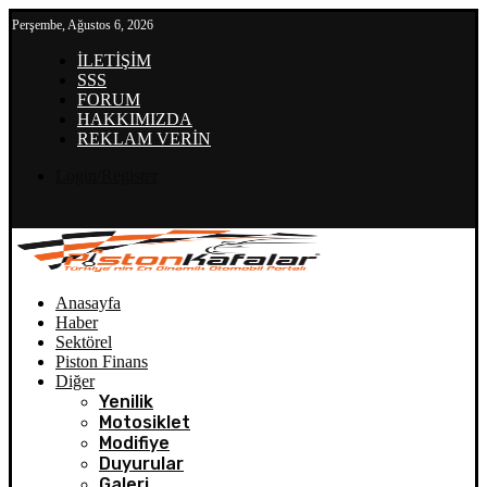
Perşembe, Ağustos 6, 2026
İLETİŞİM
SSS
FORUM
HAKKIMIZDA
REKLAM VERİN
Login/Register
Anasayfa
Haber
Sektörel
Piston Finans
Diğer
Yenilik
Motosiklet
Modifiye
Duyurular
Galeri