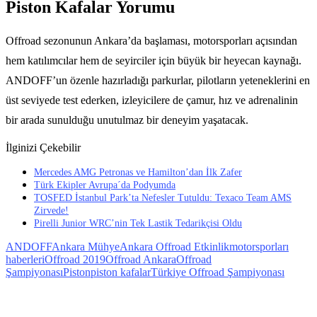
Piston Kafalar Yorumu
Offroad sezonunun Ankara’da başlaması, motorsporları açısından
hem katılımcılar hem de seyirciler için büyük bir heyecan kaynağı.
ANDOFF’un özenle hazırladığı parkurlar, pilotların yeteneklerini en
üst seviyede test ederken, izleyicilere de çamur, hız ve adrenalinin
bir arada sunulduğu unutulmaz bir deneyim yaşatacak.
İlginizi Çekebilir
Mercedes AMG Petronas ve Hamilton’dan İlk Zafer
Türk Ekipler Avrupa´da Podyumda
TOSFED İstanbul Park’ta Nefesler Tutuldu: Texaco Team AMS
Zirvede!
Pirelli Junior WRC’nin Tek Lastik Tedarikçisi Oldu
ANDOFF
Ankara Mühye
Ankara Offroad Etkinlik
motorsporları
haberleri
Offroad 2019
Offroad Ankara
Offroad
Şampiyonası
Piston
piston kafalar
Türkiye Offroad Şampiyonası