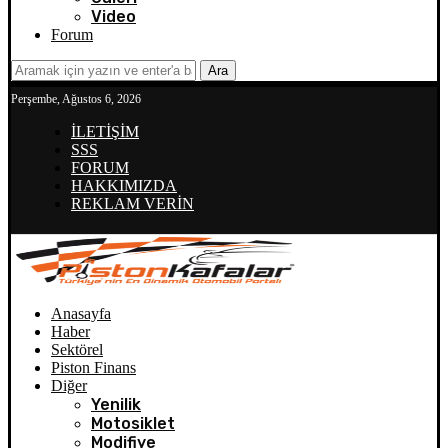
Video
Forum
Ara
Perşembe, Ağustos 6, 2026
İLETİŞİM
SSS
FORUM
HAKKIMIZDA
REKLAM VERİN
Anasayfa
Haber
Sektörel
Piston Finans
Diğer
Yenilik
Motosiklet
Modifiye