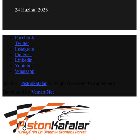
24 Haziran 2025
Facebook
Twitter
Instagram
Pinterest
Linkedin
Youtube
Whatsapp
@2026 -
Pistonkafalar
All Right Reserved. Designed and
Developed by
Vemart.Net