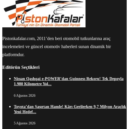
Pistonkafalar.com, 2011’den beri otomobil tutkunlarına araç
incelemeleri ve güncel otomotiv haberleri sunan dinamik bir
platformdur.
Editörün Seçtikleri
Nissan Qashqai e-POWER’dan Guinness Rekoru! Tek Depoyla
1.980 Kilometre Yol...
6 Ağustos 2026
Toyota’dan Şaşırtan Hamle! Kârı Gerilerken 9,7 Milyon Araçlık
Yeni Hedef...
5 Ağustos 2026