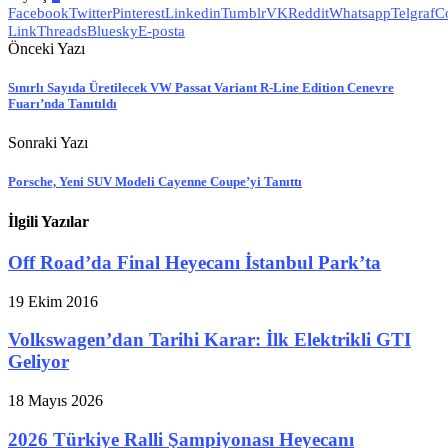
Facebook
Twitter
Pinterest
Linkedin
Tumblr
VK
Reddit
Whatsapp
Telgraf
C
Link
Threads
Bluesky
E-posta
Önceki Yazı
Sınırlı Sayıda Üretilecek VW Passat Variant R-Line Edition Cenevre
Fuarı’nda Tanıtıldı
Sonraki Yazı
Porsche, Yeni SUV Modeli Cayenne Coupe’yi Tanıttı
İlgili Yazılar
Off Road’da Final Heyecanı İstanbul Park’ta
19 Ekim 2016
Volkswagen’dan Tarihi Karar: İlk Elektrikli GTI
Geliyor
18 Mayıs 2026
2026 Türkiye Ralli Şampiyonası Heyecanı