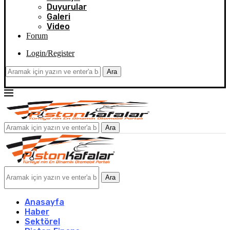
Duyurular
Galeri
Video
Forum
Login/Register
Ara
Ara
Ara
Anasayfa
Haber
Sektörel