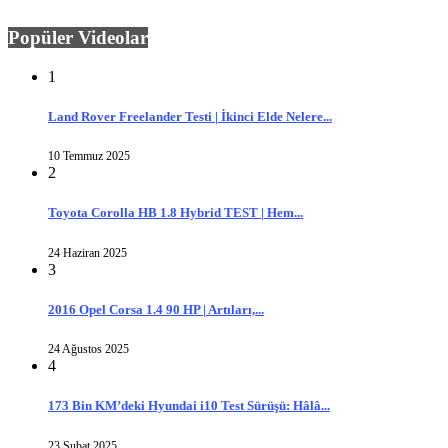
Popüler Videolar
1
Land Rover Freelander Testi | İkinci Elde Nelere...
10 Temmuz 2025
2
Toyota Corolla HB 1.8 Hybrid TEST | Hem...
24 Haziran 2025
3
2016 Opel Corsa 1.4 90 HP | Artıları,...
24 Ağustos 2025
4
173 Bin KM’deki Hyundai i10 Test Sürüşü: Hâlâ...
23 Şubat 2025