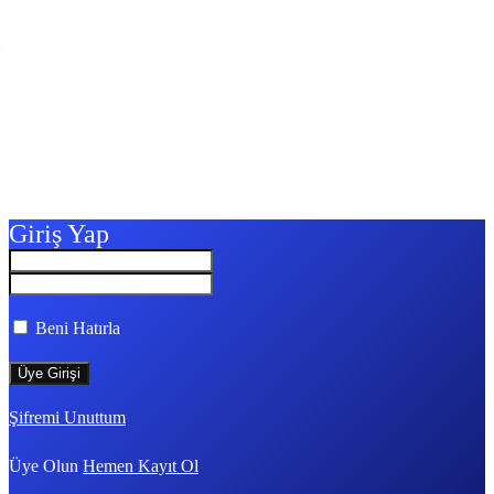
Giriş Yap
Beni Hatırla
Şifremi Unuttum
Üye Olun
Hemen Kayıt Ol