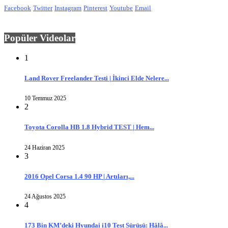
Facebook
Twitter
Instagram
Pinterest
Youtube
Email
Popüler Videolar
1
Land Rover Freelander Testi | İkinci Elde Nelere...
10 Temmuz 2025
2
Toyota Corolla HB 1.8 Hybrid TEST | Hem...
24 Haziran 2025
3
2016 Opel Corsa 1.4 90 HP | Artıları,...
24 Ağustos 2025
4
173 Bin KM’deki Hyundai i10 Test Sürüşü: Hâlâ...