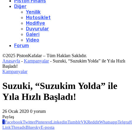
Piston Finans
Diğer
Yenilik
Motosiklet
Modifiye
Duyurular
Galeri
Video
Forum
©2025 PistonKafalar – Tüm Hakları Saklıdır.
Anasayfa
-
Kampanyalar
-
Suzuki, “Suzukim Yolda” ile Yıla Hızlı
Başladı!
Kampanyalar
Suzuki, “Suzukim Yolda” ile
Yıla Hızlı Başladı!
26 Ocak 2020
0 yorum
Paylaş
0
Facebook
Twitter
Pinterest
Linkedin
Tumblr
VK
Reddit
Whatsapp
Telgraf
Link
Threads
Bluesky
E-posta