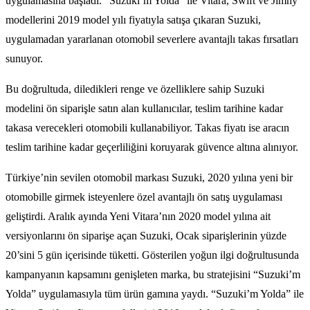
uygulamasına başladı. “Suzuki’m Yolda” ile Vitara, Swift ve Jimny
modellerini 2019 model yılı fiyatıyla satışa çıkaran Suzuki,
uygulamadan yararlanan otomobil severlere avantajlı takas fırsatları
sunuyor.
Bu doğrultuda, diledikleri renge ve özelliklere sahip Suzuki
modelini ön siparişle satın alan kullanıcılar, teslim tarihine kadar
takasa verecekleri otomobili kullanabiliyor. Takas fiyatı ise aracın
teslim tarihine kadar geçerliliğini koruyarak güvence altına alınıyor.
Türkiye’nin sevilen otomobil markası Suzuki, 2020 yılına yeni bir
otomobille girmek isteyenlere özel avantajlı ön satış uygulaması
geliştirdi. Aralık ayında Yeni Vitara’nın 2020 model yılına ait
versiyonlarını ön siparişe açan Suzuki, Ocak siparişlerinin yüzde
20’sini 5 gün içerisinde tüketti. Gösterilen yoğun ilgi doğrultusunda
kampanyanın kapsamını genişleten marka, bu stratejisini “Suzuki’m
Yolda” uygulamasıyla tüm ürün gamına yaydı. “Suzuki’m Yolda” ile