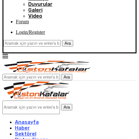
Duyurular
Galeri
Video
Forum
Login/Register
Ara
Ara
Ara
Anasayfa
Haber
Sektörel