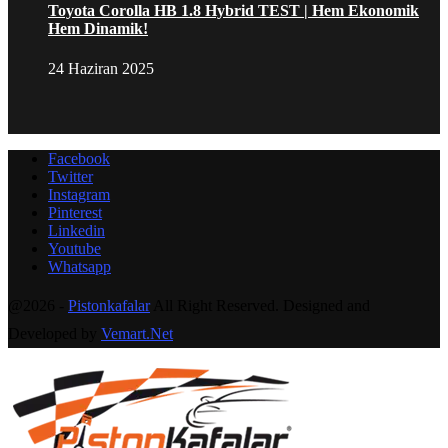
Toyota Corolla HB 1.8 Hybrid TEST | Hem Ekonomik
Hem Dinamik!
24 Haziran 2025
Facebook
Twitter
Instagram
Pinterest
Linkedin
Youtube
Whatsapp
@2026 -
Pistonkafalar
All Right Reserved. Designed and
Developed by
Vemart.Net