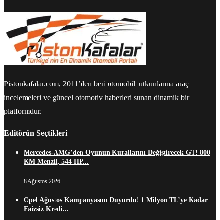
Pistonkafalar.com, 2011’den beri otomobil tutkunlarına araç
incelemeleri ve güncel otomotiv haberleri sunan dinamik bir
platformdur.
Editörün Seçtikleri
Mercedes-AMG’den Oyunun Kurallarını Değiştirecek GT! 800
KM Menzil, 544 HP...
8 Ağustos 2026
Opel Ağustos Kampanyasını Duyurdu! 1 Milyon TL’ye Kadar
Faizsiz Kredi...