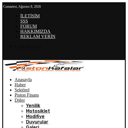
Cumartesi, Ağustos 8, 2026
İLETİŞİM
SSS
FORUM
HAKKIMIZDA
REKLAM VERİN
Login/Register
Anasayfa
Haber
Sektörel
Piston Finans
Diğer
Yenilik
Motosiklet
Modifiye
Duyurular
Galeri