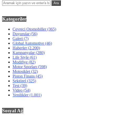
Kategoriler
Çevreci Otomobiller
(365)
Duyurular
(56)
Galeri
(7)
Global Automotive
(46)
Haberler
(2.200)
Kampanyalar
(280)
Life Style
(61)
Modifiye
(82)
Motor Sporları
(598)
Motosiklet
(32)
Piston Finans
(45)
Sektörel
(325)
Test
(39)
Video
(54)
Yenilikler
(1.001)
Sosyal Ağ