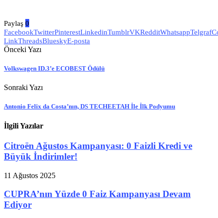
Paylaş
0
Facebook
Twitter
Pinterest
Linkedin
Tumblr
VK
Reddit
Whatsapp
Telgraf
C
Link
Threads
Bluesky
E-posta
Önceki Yazı
Volkswagen ID.3’e ECOBEST Ödülü
Sonraki Yazı
Antonio Felix da Costa’nın, DS TECHEETAH İle İlk Podyumu
İlgili Yazılar
Citroën Ağustos Kampanyası: 0 Faizli Kredi ve
Büyük İndirimler!
11 Ağustos 2025
CUPRA’nın Yüzde 0 Faiz Kampanyası Devam
Ediyor