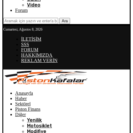
Video
Forum
Ara
Cumartesi, Ağustos 8, 2026
İLETİŞİM
SSS
FORUM
HAKKIMIZDA
REKLAM VERİN
Anasayfa
Haber
Sektörel
Piston Finans
Diğer
Yenilik
Motosiklet
Modifiye