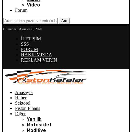
Video
Forum
Ara
Cumartesi, Ağustos 8, 2026
İLETİŞİM
SSS
FORUM
HAKKIMIZDA
REKLAM VERİN
Anasayfa
Haber
Sektörel
Piston Finans
Diğer
Yenilik
Motosiklet
Modifiye