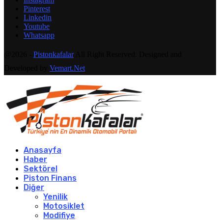
Pinterest
Linkedin
Youtube
Whatsapp
@2026 -
Pistonkafalar
All Right Reserved. Designed and
Developed by
Vemart.Net
Anasayfa
Haber
Sektörel
Piston Finans
Diğer
Yenilik
Motosiklet
Modifiye