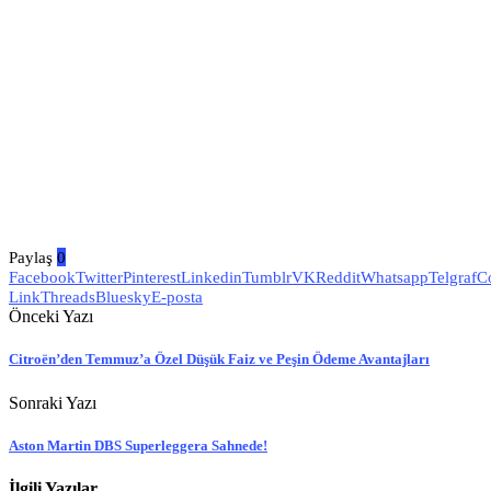
Paylaş
0
Facebook
Twitter
Pinterest
Linkedin
Tumblr
VK
Reddit
Whatsapp
Telgraf
C
Link
Threads
Bluesky
E-posta
Önceki Yazı
Citroën’den Temmuz’a Özel Düşük Faiz ve Peşin Ödeme Avantajları
Sonraki Yazı
Aston Martin DBS Superleggera Sahnede!
İlgili Yazılar