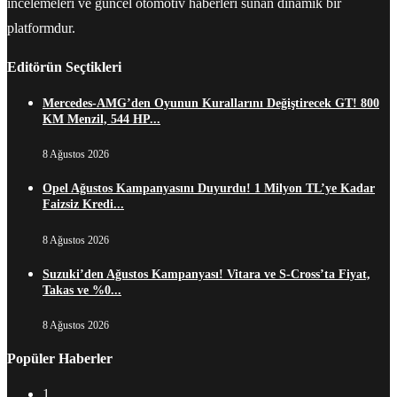
incelemeleri ve güncel otomotiv haberleri sunan dinamik bir
platformdur.
Editörün Seçtikleri
Mercedes-AMG’den Oyunun Kurallarını Değiştirecek GT! 800
KM Menzil, 544 HP...
8 Ağustos 2026
Opel Ağustos Kampanyasını Duyurdu! 1 Milyon TL’ye Kadar
Faizsiz Kredi...
8 Ağustos 2026
Suzuki’den Ağustos Kampanyası! Vitara ve S-Cross’ta Fiyat,
Takas ve %0...
8 Ağustos 2026
Popüler Haberler
1