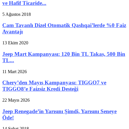
ve Hafif Ticaride...
5 Ağustos 2018
Cam Tavanlı Dizel Otomatik Qashqai’lerde %0 Faiz
Avantajı
13 Ekim 2020
Jeep Mart Kampanyası: 120 Bin TL Takas, 500 Bin
TL...
11 Mart 2026
Chery’den Mayıs Kampanyası: TIGGO7 ve
TIGGO8’e Faizsiz Kredi Desteği
22 Mayıs 2026
Jeep Renegade’in Yarısını Şimdi, Yarısını Seneye
Öde!
14 Şubat 2018