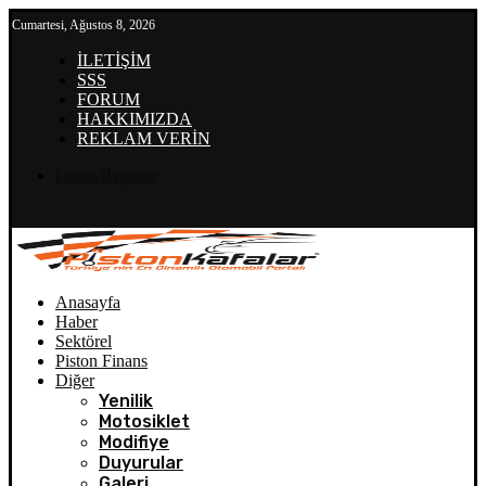
Cumartesi, Ağustos 8, 2026
İLETİŞİM
SSS
FORUM
HAKKIMIZDA
REKLAM VERİN
Login/Register
Anasayfa
Haber
Sektörel
Piston Finans
Diğer
Yenilik
Motosiklet
Modifiye
Duyurular
Galeri