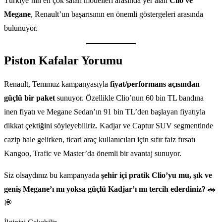
Türkiye’nin en çok satan modelleri arasında yer alan
Clio ve
Megane
, Renault’un başarısının en önemli göstergeleri arasında
bulunuyor.
Piston Kafalar Yorumu
Renault, Temmuz kampanyasıyla
fiyat/performans açısından
güçlü bir paket
sunuyor. Özellikle Clio’nun 60 bin TL bandına
inen fiyatı ve Megane Sedan’ın 91 bin TL’den başlayan fiyatıyla
dikkat çektiğini söyleyebiliriz. Kadjar ve Captur SUV segmentinde
cazip hale gelirken, ticari araç kullanıcıları için sıfır faiz fırsatı
Kangoo, Trafic ve Master’da önemli bir avantaj sunuyor.
Siz olsaydınız bu kampanyada
şehir içi pratik Clio’yu mu, şık ve
geniş Megane’ı mı yoksa güçlü Kadjar’ı mı tercih ederdiniz?
🚗
💭