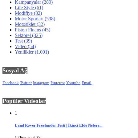
Kampanyalar
(280)
Life Style
(61)
Modifiye
(82)
Motor Sporları
(598)
Motosiklet
(32)
Piston Finans
(45)
Sektörel
(325)
Test
(39)
Video
(54)
Yenilikler
(1.001)
Sosyal Ağ
Facebook
Twitter
Instagram
Pinterest
Youtube
Email
Popüler Videolar
1
Land Rover Freelander Testi | İkinci Elde Nelere...
10 Temmuz 2025