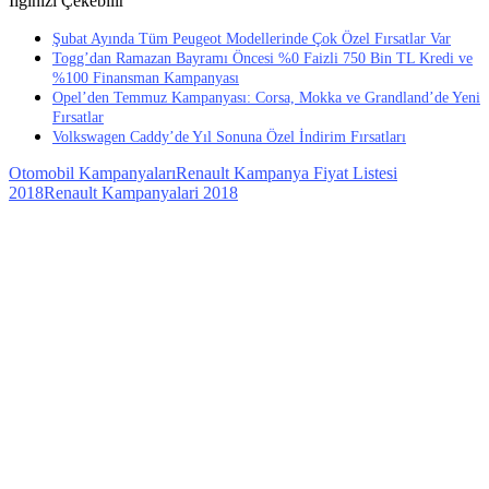
İlginizi Çekebilir
Şubat Ayında Tüm Peugeot Modellerinde Çok Özel Fırsatlar Var
Togg’dan Ramazan Bayramı Öncesi %0 Faizli 750 Bin TL Kredi ve
%100 Finansman Kampanyası
Opel’den Temmuz Kampanyası: Corsa, Mokka ve Grandland’de Yeni
Fırsatlar
Volkswagen Caddy’de Yıl Sonuna Özel İndirim Fırsatları
Otomobil Kampanyaları
Renault Kampanya Fiyat Listesi
2018
Renault Kampanyalari 2018