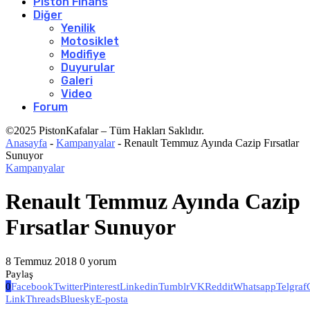
Piston Finans
Diğer
Yenilik
Motosiklet
Modifiye
Duyurular
Galeri
Video
Forum
©2025 PistonKafalar – Tüm Hakları Saklıdır.
Anasayfa
-
Kampanyalar
-
Renault Temmuz Ayında Cazip Fırsatlar
Sunuyor
Kampanyalar
Renault Temmuz Ayında Cazip
Fırsatlar Sunuyor
8 Temmuz 2018
0 yorum
Paylaş
0
Facebook
Twitter
Pinterest
Linkedin
Tumblr
VK
Reddit
Whatsapp
Telgraf
Link
Threads
Bluesky
E-posta