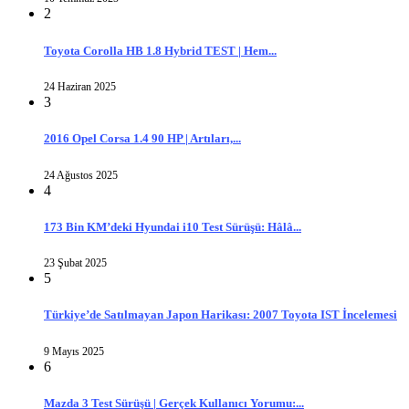
2
Toyota Corolla HB 1.8 Hybrid TEST | Hem...
24 Haziran 2025
3
2016 Opel Corsa 1.4 90 HP | Artıları,...
24 Ağustos 2025
4
173 Bin KM’deki Hyundai i10 Test Sürüşü: Hâlâ...
23 Şubat 2025
5
Türkiye’de Satılmayan Japon Harikası: 2007 Toyota IST İncelemesi
9 Mayıs 2025
6
Mazda 3 Test Sürüşü | Gerçek Kullanıcı Yorumu:...