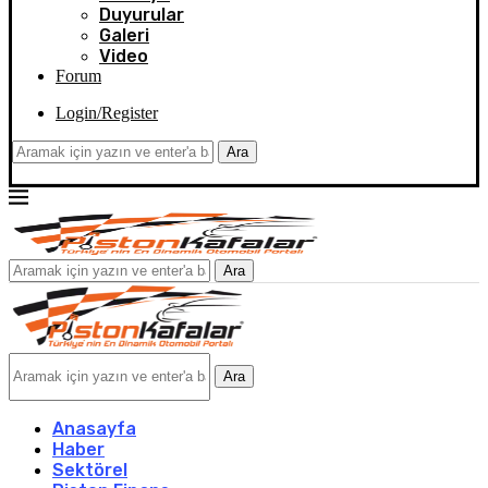
Duyurular
Galeri
Video
Forum
Login/Register
Ara
Ara
Ara
Anasayfa
Haber
Sektörel