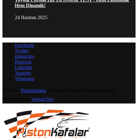
Hem Dinamik!
24 Haziran 2025
Facebook
Twitter
Instagram
Pinterest
Linkedin
Youtube
Whatsapp
@2026 -
Pistonkafalar
All Right Reserved. Designed and
Developed by
Vemart.Net