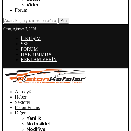
Video
Forum
Ara
Cuma, Ağustos 7, 2026
İLETİŞİM
SSS
FORUM
HAKKIMIZDA
REKLAM VERİN
Anasayfa
Haber
Sektörel
Piston Finans
Diğer
Yenilik
Motosiklet
Modifiye