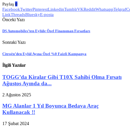
Paylaş
0
Facebook
Twitter
Pinterest
Linkedin
Tumblr
VK
Reddit
Whatsapp
Telgraf
C
Link
Threads
Bluesky
E-posta
Önceki Yazı
DS Automobiles’ten Eylüle Özel Finansman Fırsatları
Sonraki Yazı
Citroën’den Eylül Ayına Özel %0 Faizli Kampanya
İlgili Yazılar
TOGG’da Kiralar Gibi T10X Sahibi Olma Fırsatı
Ağustos Ayında da...
2 Ağustos 2025
MG Alanlar 1 Yıl Boyunca Bedava Araç
Kullanacak !!
17 Şubat 2024