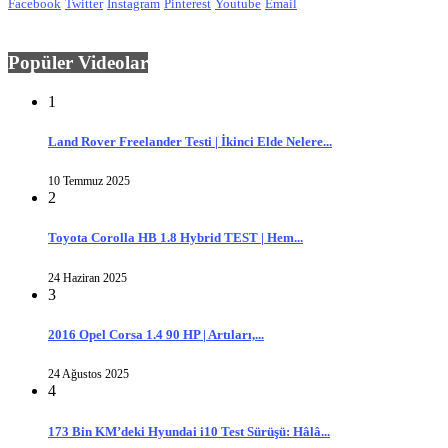
Facebook
Twitter
Instagram
Pinterest
Youtube
Email
Popüler Videolar
1
Land Rover Freelander Testi | İkinci Elde Nelere...
10 Temmuz 2025
2
Toyota Corolla HB 1.8 Hybrid TEST | Hem...
24 Haziran 2025
3
2016 Opel Corsa 1.4 90 HP | Artıları,...
24 Ağustos 2025
4
173 Bin KM’deki Hyundai i10 Test Sürüşü: Hâlâ...