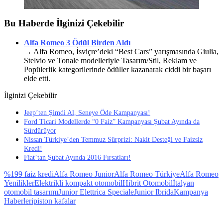
Bu Haberde İlginizi Çekebilir
Alfa Romeo 3 Ödül Birden Aldı
→ Alfa Romeo, İsviçre’deki “Best Cars” yarışmasında Giulia,
Stelvio ve Tonale modelleriyle Tasarım/Stil, Reklam ve
Popülerlik kategorilerinde ödüller kazanarak ciddi bir başarı
elde etti.
İlginizi Çekebilir
Jeep’ten Şimdi Al, Seneye Öde Kampanyası!
Ford Ticari Modellerde “0 Faiz” Kampanyası Şubat Ayında da
Sürdürüyor
Nissan Türkiye’den Temmuz Sürprizi: Nakit Desteği ve Faizsiz
Kredi!
Fiat’tan Şubat Ayında 2016 Fırsatları!
%1
99 faiz kredi
Alfa Romeo Junior
Alfa Romeo Türkiye
Alfa Romeo
Yenilikler
Elektrikli kompakt otomobil
Hibrit Otomobil
İtalyan
otomobil tasarımı
Junior Elettrica Speciale
Junior Ibrida
Kampanya
Haberleri
piston kafalar