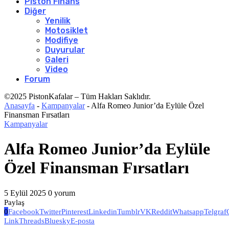
Piston Finans
Diğer
Yenilik
Motosiklet
Modifiye
Duyurular
Galeri
Video
Forum
©2025 PistonKafalar – Tüm Hakları Saklıdır.
Anasayfa
-
Kampanyalar
-
Alfa Romeo Junior’da Eylüle Özel
Finansman Fırsatları
Kampanyalar
Alfa Romeo Junior’da Eylüle
Özel Finansman Fırsatları
5 Eylül 2025
0 yorum
Paylaş
0
Facebook
Twitter
Pinterest
Linkedin
Tumblr
VK
Reddit
Whatsapp
Telgraf
Link
Threads
Bluesky
E-posta