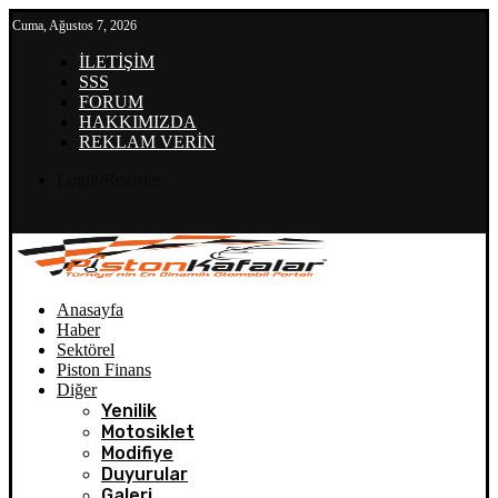
Cuma, Ağustos 7, 2026
İLETİŞİM
SSS
FORUM
HAKKIMIZDA
REKLAM VERİN
Login/Register
Anasayfa
Haber
Sektörel
Piston Finans
Diğer
Yenilik
Motosiklet
Modifiye
Duyurular
Galeri