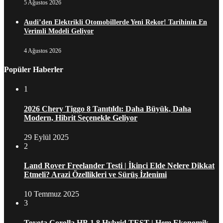
5 Ağustos 2026
Audi’den Elektrikli Otomobillerde Yeni Rekor! Tarihinin En
Verimli Modeli Geliyor
4 Ağustos 2026
Popüler Haberler
1
2026 Chery Tiggo 8 Tanıtıldı: Daha Büyük, Daha
Modern, Hibrit Seçenekle Geliyor
29 Eylül 2025
2
Land Rover Freelander Testi | İkinci Elde Nelere Dikkat
Etmeli? Arazi Özellikleri ve Sürüş İzlenimi
10 Temmuz 2025
3
Toyota Corolla HB 1.8 Hybrid TEST | Hem Ekonomik