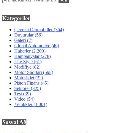
Kategoriler
Çevreci Otomobiller
(364)
Duyurular
(56)
Galeri
(7)
Global Automotive
(46)
Haberler
(2.200)
Kampanyalar
(278)
Life Style
(61)
Modifiye
(82)
Motor Sporları
(598)
Motosiklet
(32)
Piston Finans
(45)
Sektörel
(325)
Test
(39)
Video
(54)
Yenilikler
(1.001)
Sosyal Ağ