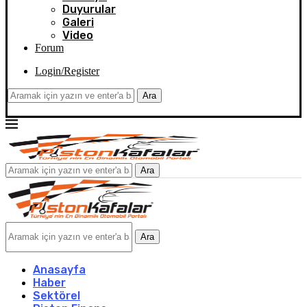
Duyurular
Galeri
Video
Forum
Login/Register
Ara
Ara
Ara
Anasayfa
Haber
Sektörel