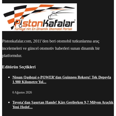
Pistonkafalar.com, 2011’den beri otomobil tutkunlarına araç
incelemeleri ve güncel otomotiv haberleri sunan dinamik bir
platformdur.
Editörün Seçtikleri
Nissan Qashqai e-POWER’dan Guinness Rekoru! Tek Depoyla
1.980 Kilometre Yol...
6 Ağustos 2026
Toyota’dan Şaşırtan Hamle! Kârı Gerilerken 9,7 Milyon Araçlık
Yeni Hedef...