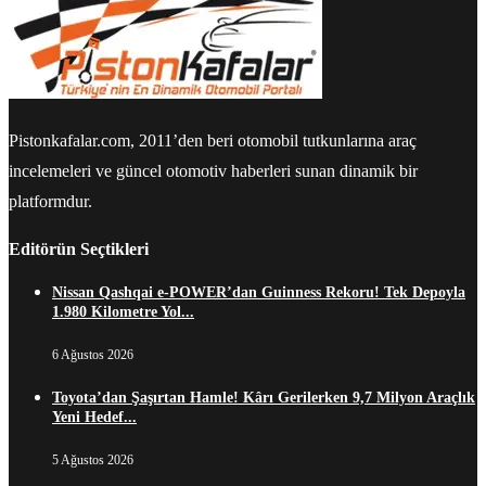
Pistonkafalar.com, 2011’den beri otomobil tutkunlarına araç
incelemeleri ve güncel otomotiv haberleri sunan dinamik bir
platformdur.
Editörün Seçtikleri
Nissan Qashqai e-POWER’dan Guinness Rekoru! Tek Depoyla
1.980 Kilometre Yol...
6 Ağustos 2026
Toyota’dan Şaşırtan Hamle! Kârı Gerilerken 9,7 Milyon Araçlık
Yeni Hedef...
5 Ağustos 2026