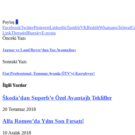
Paylaş
0
Facebook
Twitter
Pinterest
Linkedin
Tumblr
VK
Reddit
Whatsapp
Telgraf
C
Link
Threads
Bluesky
E-posta
Önceki Yazı
Jaguar ve Land Rover’dan Yaz Avantajları
Sonraki Yazı
Fiat Professional, Temmuz Ayında ÖTV’yi Karşılıyor!
İlgili Yazılar
Škoda’dan Superb’e Özel Avantajlı Teklifler
20 Temmuz 2018
Alfa Romeo’da Yılın Son Fırsatı!
10 Aralık 2018