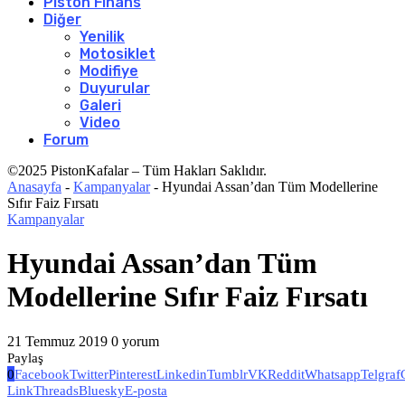
Piston Finans
Diğer
Yenilik
Motosiklet
Modifiye
Duyurular
Galeri
Video
Forum
©2025 PistonKafalar – Tüm Hakları Saklıdır.
Anasayfa
-
Kampanyalar
-
Hyundai Assan’dan Tüm Modellerine
Sıfır Faiz Fırsatı
Kampanyalar
Hyundai Assan’dan Tüm
Modellerine Sıfır Faiz Fırsatı
21 Temmuz 2019
0 yorum
Paylaş
0
Facebook
Twitter
Pinterest
Linkedin
Tumblr
VK
Reddit
Whatsapp
Telgraf
Link
Threads
Bluesky
E-posta