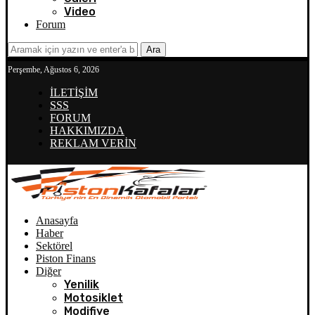
Video
Forum
Ara
Perşembe, Ağustos 6, 2026
İLETİŞİM
SSS
FORUM
HAKKIMIZDA
REKLAM VERİN
Anasayfa
Haber
Sektörel
Piston Finans
Diğer
Yenilik
Motosiklet
Modifiye