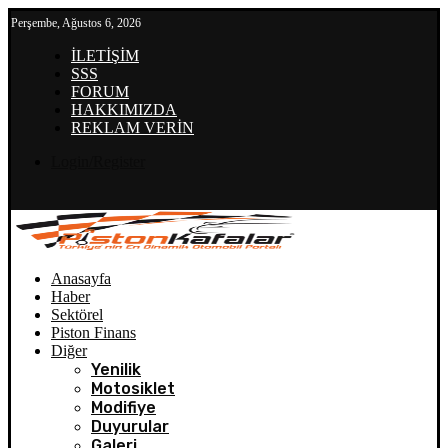
Perşembe, Ağustos 6, 2026
İLETİŞİM
SSS
FORUM
HAKKIMIZDA
REKLAM VERİN
Login/Register
Anasayfa
Haber
Sektörel
Piston Finans
Diğer
Yenilik
Motosiklet
Modifiye
Duyurular
Galeri