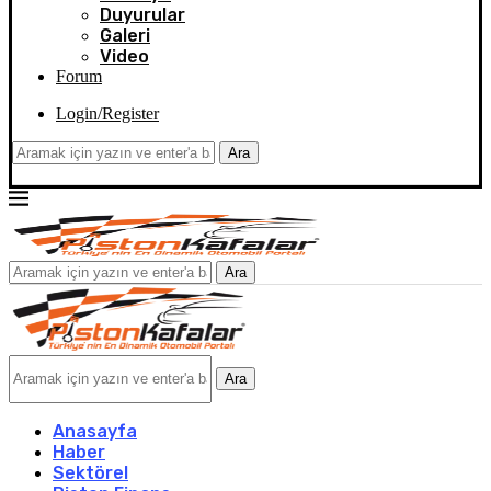
Duyurular
Galeri
Video
Forum
Login/Register
Ara
Ara
Ara
Anasayfa
Haber
Sektörel