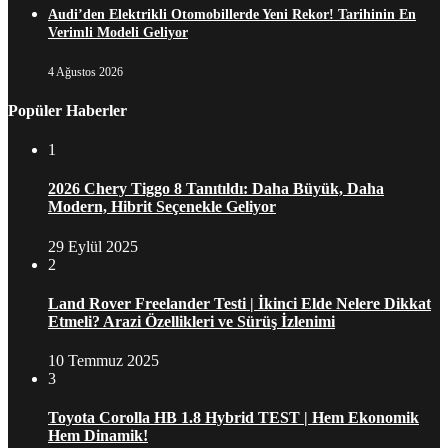
Audi’den Elektrikli Otomobillerde Yeni Rekor! Tarihinin En
Verimli Modeli Geliyor
4 Ağustos 2026
Popüler Haberler
1
2026 Chery Tiggo 8 Tanıtıldı: Daha Büyük, Daha
Modern, Hibrit Seçenekle Geliyor
29 Eylül 2025
2
Land Rover Freelander Testi | İkinci Elde Nelere Dikkat
Etmeli? Arazi Özellikleri ve Sürüş İzlenimi
10 Temmuz 2025
3
Toyota Corolla HB 1.8 Hybrid TEST | Hem Ekonomik
Hem Dinamik!