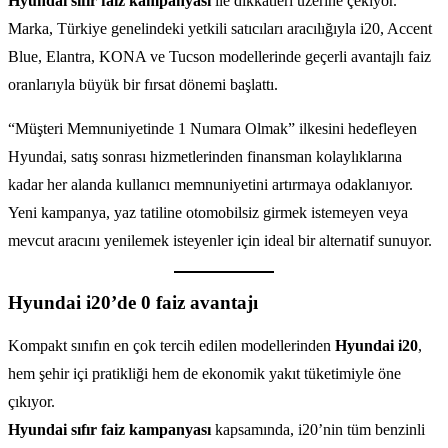
Hyundai sıfır faiz kampanyası
ile dikkatleri üzerine çekiyor.
Marka, Türkiye genelindeki yetkili satıcıları aracılığıyla i20, Accent
Blue, Elantra, KONA ve Tucson modellerinde geçerli avantajlı faiz
oranlarıyla büyük bir fırsat dönemi başlattı.
“Müşteri Memnuniyetinde 1 Numara Olmak” ilkesini hedefleyen
Hyundai, satış sonrası hizmetlerinden finansman kolaylıklarına
kadar her alanda kullanıcı memnuniyetini artırmaya odaklanıyor.
Yeni kampanya, yaz tatiline otomobilsiz girmek istemeyen veya
mevcut aracını yenilemek isteyenler için ideal bir alternatif sunuyor.
Hyundai i20’de 0 faiz avantajı
Kompakt sınıfın en çok tercih edilen modellerinden
Hyundai i20
,
hem şehir içi pratikliği hem de ekonomik yakıt tüketimiyle öne
çıkıyor.
Hyundai sıfır faiz kampanyası
kapsamında, i20’nin tüm benzinli