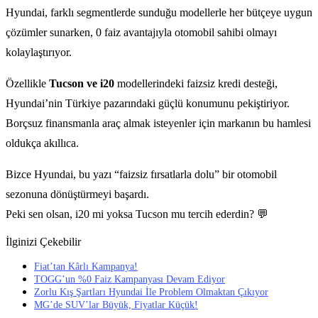
Hyundai, farklı segmentlerde sunduğu modellerle her bütçeye uygun
çözümler sunarken, 0 faiz avantajıyla otomobil sahibi olmayı
kolaylaştırıyor.
Özellikle
Tucson ve i20
modellerindeki faizsiz kredi desteği,
Hyundai’nin Türkiye pazarındaki güçlü konumunu pekiştiriyor.
Borçsuz finansmanla araç almak isteyenler için markanın bu hamlesi
oldukça akıllıca.
Bizce Hyundai, bu yazı “faizsiz fırsatlarla dolu” bir otomobil
sezonuna dönüştürmeyi başardı.
Peki sen olsan, i20 mi yoksa Tucson mu tercih ederdin? 💬
İlginizi Çekebilir
Fiat’tan Kârlı Kampanya!
TOGG’un %0 Faiz Kampanyası Devam Ediyor
Zorlu Kış Şartları Hyundai İle Problem Olmaktan Çıkıyor
MG’de SUV’lar Büyük, Fiyatlar Küçük!