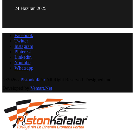
24 Haziran 2025
Facebook
Twitter
Instagram
Pinterest
Linkedin
Youtube
Whatsapp
@2026 -
Pistonkafalar
All Right Reserved. Designed and
Developed by
Vemart.Net