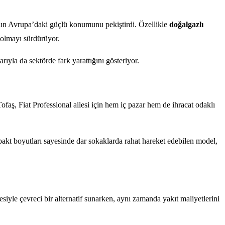
ın Avrupa’daki güçlü konumunu pekiştirdi. Özellikle
doğalgazlı
i olmayı sürdürüyor.
yla da sektörde fark yarattığını gösteriyor.
faş, Fiat Professional ailesi için hem iç pazar hem de ihracat odaklı
kt boyutları sayesinde dar sokaklarda rahat hareket edebilen model,
yle çevreci bir alternatif sunarken, aynı zamanda yakıt maliyetlerini