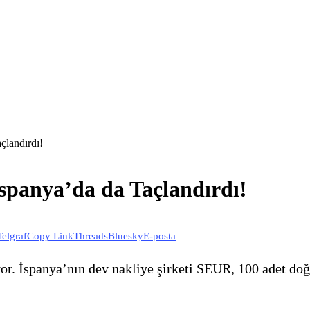
çlandırdı!
İspanya’da da Taçlandırdı!
Telgraf
Copy Link
Threads
Bluesky
E-posta
yor. İspanya’nın dev nakliye şirketi SEUR, 100 adet doğa