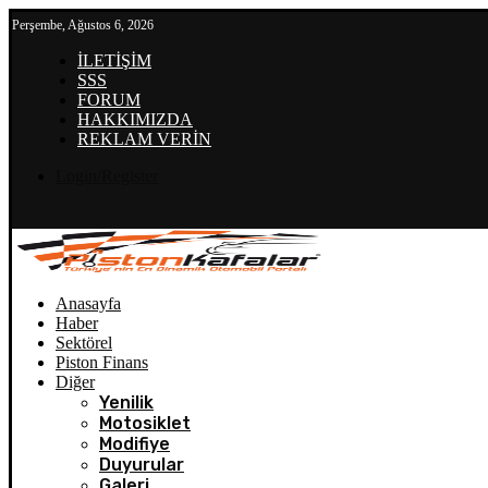
Perşembe, Ağustos 6, 2026
İLETİŞİM
SSS
FORUM
HAKKIMIZDA
REKLAM VERİN
Login/Register
Anasayfa
Haber
Sektörel
Piston Finans
Diğer
Yenilik
Motosiklet
Modifiye
Duyurular
Galeri