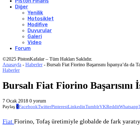
Piston Finans
Diğer
Yenilik
Motosiklet
Modifiye
Duyurular
Galeri
Video
Forum
©2025 PistonKafalar – Tüm Hakları Saklıdır.
Anasayfa
-
Haberler
-
Bursalı Fiat Fiorino Başarısını İspanya’da da Ta
Haberler
Bursalı Fiat Fiorino Başarısını 
7 Ocak 2018
0 yorum
Paylaş
0
Facebook
Twitter
Pinterest
Linkedin
Tumblr
VK
Reddit
Whatsapp
Fiat
Fiorino, Tofaş üretimiyle globalde de fark yaratı