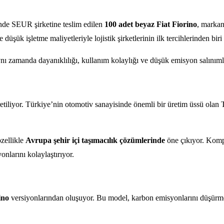
nde SEUR şirketine teslim edilen
100 adet beyaz Fiat Fiorino
, markan
düşük işletme maliyetleriyle lojistik şirketlerinin ilk tercihlerinden bir
ı zamanda dayanıklılığı, kullanım kolaylığı ve düşük emisyon salınımları
tiliyor. Türkiye’nin otomotiv sanayisinde önemli bir üretim üssü olan To
özellikle
Avrupa şehir içi taşımacılık çözümlerinde
öne çıkıyor. Kompa
onlarını kolaylaştırıyor.
ino
versiyonlarından oluşuyor. Bu model, karbon emisyonlarını düşürmesi