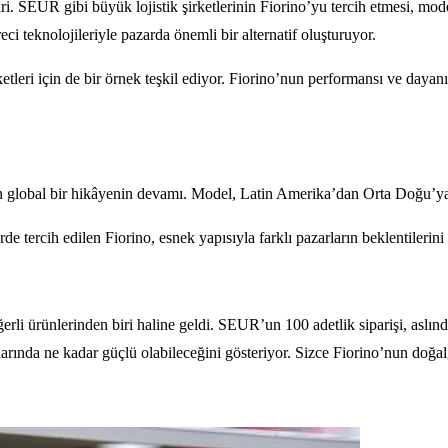
i. SEUR gibi büyük lojistik şirketlerinin Fiorino’yu tercih etmesi, model
eci teknolojileriyle pazarda önemli bir alternatif oluşturuyor.
etleri için de bir örnek teşkil ediyor. Fiorino’nun performansı ve dayanı
len global bir hikâyenin devamı. Model, Latin Amerika’dan Orta Doğu’ya 
e tercih edilen Fiorino, esnek yapısıyla farklı pazarların beklentilerini
erli ürünlerinden biri haline geldi. SEUR’un 100 adetlik siparişi, aslın
larında ne kadar güçlü olabileceğini gösteriyor. Sizce Fiorino’nun doğa