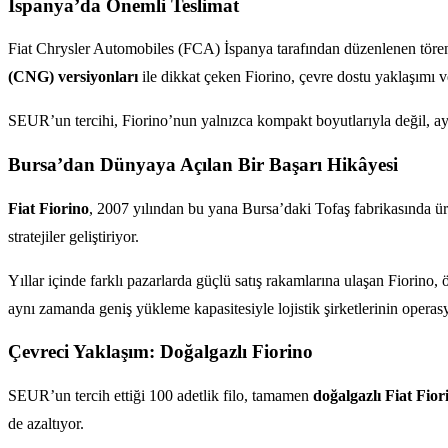
İspanya’da Önemli Teslimat
Fiat Chrysler Automobiles (FCA) İspanya tarafından düzenlenen töre
(CNG) versiyonları
ile dikkat çeken Fiorino, çevre dostu yaklaşımı ve 
SEUR’un tercihi, Fiorino’nun yalnızca kompakt boyutlarıyla değil, ayn
Bursa’dan Dünyaya Açılan Bir Başarı Hikâyesi
Fiat Fiorino
, 2007 yılından bu yana Bursa’daki Tofaş fabrikasında üre
stratejiler geliştiriyor.
Yıllar içinde farklı pazarlarda güçlü satış rakamlarına ulaşan Fiorino, 
aynı zamanda geniş yükleme kapasitesiyle lojistik şirketlerinin operasy
Çevreci Yaklaşım: Doğalgazlı Fiorino
SEUR’un tercih ettiği 100 adetlik filo, tamamen
doğalgazlı Fiat Fior
de azaltıyor.