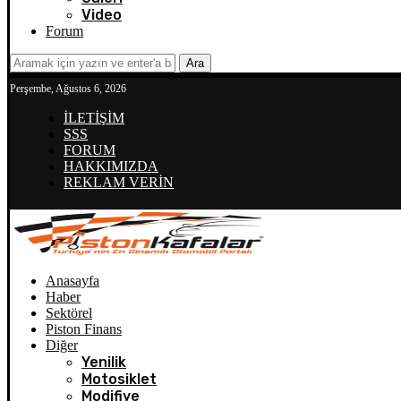
Video
Forum
Ara
Perşembe, Ağustos 6, 2026
İLETİŞİM
SSS
FORUM
HAKKIMIZDA
REKLAM VERİN
Anasayfa
Haber
Sektörel
Piston Finans
Diğer
Yenilik
Motosiklet
Modifiye