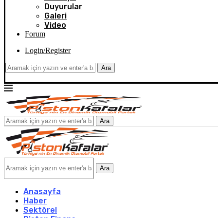
Duyurular
Galeri
Video
Forum
Login/Register
Ara
Ara
Ara
Anasayfa
Haber
Sektörel