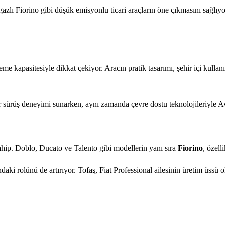
gazlı Fiorino gibi düşük emisyonlu ticari araçların öne çıkmasını sağlı
e kapasitesiyle dikkat çekiyor. Aracın pratik tasarımı, şehir içi kullan
 bir sürüş deneyimi sunarken, aynı zamanda çevre dostu teknolojileriyle
ahip. Doblo, Ducato ve Talento gibi modellerin yanı sıra
Fiorino
, özell
aki rolünü de artırıyor. Tofaş, Fiat Professional ailesinin üretim üssü 