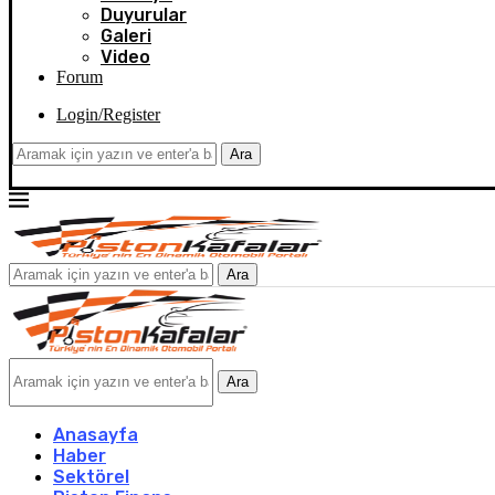
Duyurular
Galeri
Video
Forum
Login/Register
Ara
Ara
Ara
Anasayfa
Haber
Sektörel