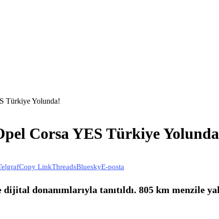
ES Türkiye Yolunda!
i Opel Corsa YES Türkiye Yolunda
Telgraf
Copy Link
Threads
Bluesky
E-posta
 dijital donanımlarıyla tanıtıldı. 805 km menzile y