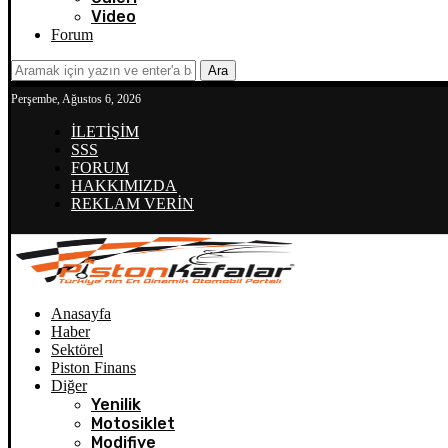
Video
Forum
Ara
Perşembe, Ağustos 6, 2026
İLETİŞİM
SSS
FORUM
HAKKIMIZDA
REKLAM VERİN
Anasayfa
Haber
Sektörel
Piston Finans
Diğer
Yenilik
Motosiklet
Modifiye