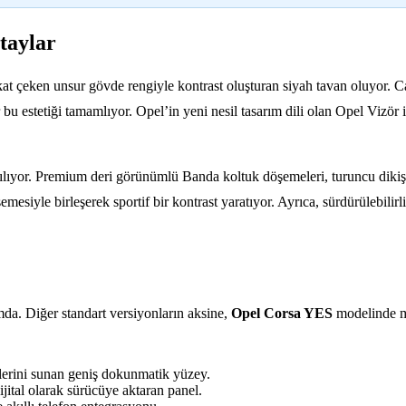
taylar
at çeken unsur gövde rengiyle kontrast oluşturan siyah tavan oluyor. Car
r bu estetiği tamamlıyor. Opel’in yeni nesil tasarım dili olan Opel Vizör
ılıyor. Premium deri görünümlü Banda koltuk döşemeleri, turuncu dikişler
esiyle birleşerek sportif bir kontrast yaratıyor. Ayrıca, sürdürülebilirl
da. Diğer standart versiyonların aksine,
Opel Corsa YES
modelinde mo
klerini sunan geniş dokunmatik yüzey.
ijital olarak sürücüye aktaran panel.