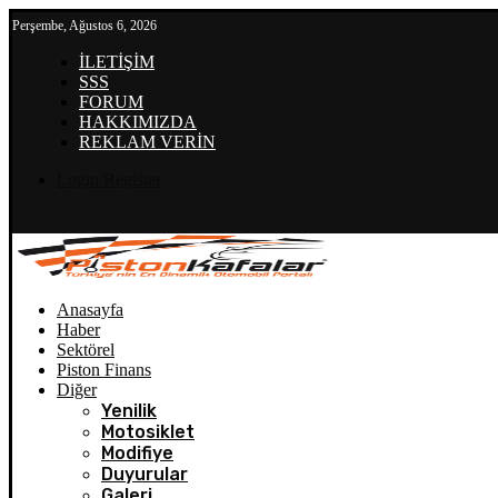
Perşembe, Ağustos 6, 2026
İLETİŞİM
SSS
FORUM
HAKKIMIZDA
REKLAM VERİN
Login/Register
Anasayfa
Haber
Sektörel
Piston Finans
Diğer
Yenilik
Motosiklet
Modifiye
Duyurular
Galeri