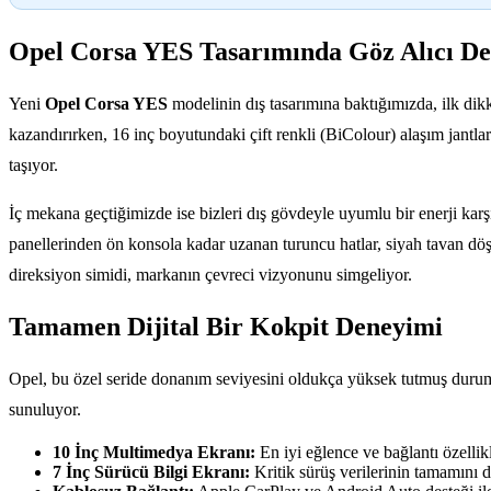
Opel Corsa YES Tasarımında Göz Alıcı De
Yeni
Opel Corsa YES
modelinin dış tasarımına baktığımızda, ilk dikk
kazandırırken, 16 inç boyutundaki çift renkli (BiColour) alaşım jantla
taşıyor.
İç mekana geçtiğimizde ise bizleri dış gövdeyle uyumlu bir enerji karş
panellerinden ön konsola kadar uzanan turuncu hatlar, siyah tavan döşem
direksiyon simidi, markanın çevreci vizyonunu simgeliyor.
Tamamen Dijital Bir Kokpit Deneyimi
Opel, bu özel seride donanım seviyesini oldukça yüksek tutmuş durum
sunuluyor.
10 İnç Multimedya Ekranı:
En iyi eğlence ve bağlantı özelli
7 İnç Sürücü Bilgi Ekranı:
Kritik sürüş verilerinin tamamını d