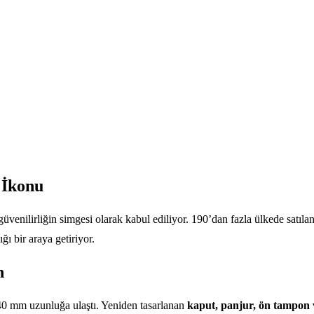
 İkonu
üvenilirliğin simgesi olarak kabul ediliyor. 190’dan fazla ülkede satıla
ğı bir araya getiriyor.
n
40 mm uzunluğa ulaştı. Yeniden tasarlanan
kaput, panjur, ön tampon 