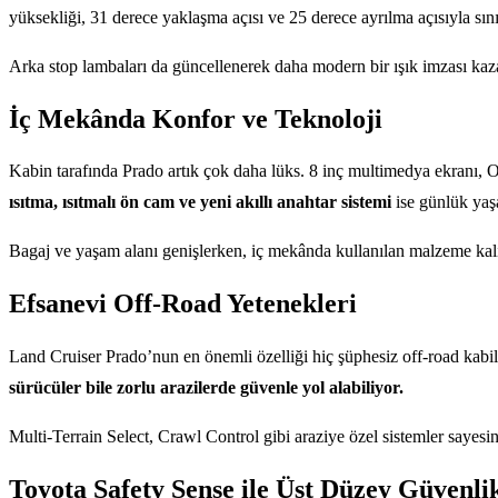
yüksekliği, 31 derece yaklaşma açısı ve 25 derece ayrılma açısıyla sını
Arka stop lambaları da güncellenerek daha modern bir ışık imzası kaza
İç Mekânda Konfor ve Teknoloji
Kabin tarafında Prado artık çok daha lüks. 8 inç multimedya ekranı, 
ısıtma, ısıtmalı ön cam ve yeni akıllı anahtar sistemi
ise günlük yaş
Bagaj ve yaşam alanı genişlerken, iç mekânda kullanılan malzeme kal
Efsanevi Off-Road Yetenekleri
Land Cruiser Prado’nun en önemli özelliği hiç şüphesiz off-road kabili
sürücüler bile zorlu arazilerde güvenle yol alabiliyor.
Multi-Terrain Select, Crawl Control gibi araziye özel sistemler saye
Toyota Safety Sense ile Üst Düzey Güvenli