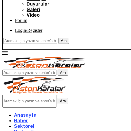
Duyurular
Galeri
Video
Forum
Login/Register
Ara
Ara
Ara
Anasayfa
Haber
Sektörel