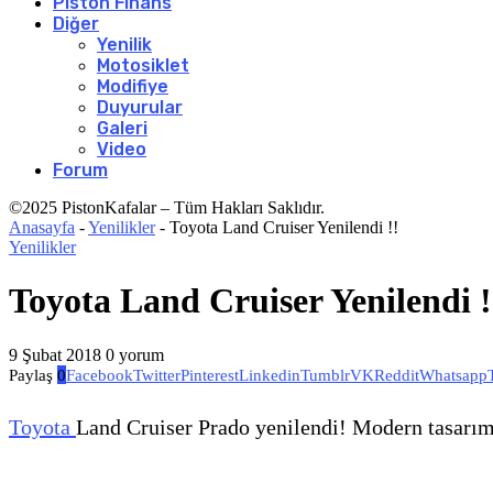
Piston Finans
Diğer
Yenilik
Motosiklet
Modifiye
Duyurular
Galeri
Video
Forum
©2025 PistonKafalar – Tüm Hakları Saklıdır.
Anasayfa
-
Yenilikler
-
Toyota Land Cruiser Yenilendi !!
Yenilikler
Toyota Land Cruiser Yenilendi !
9 Şubat 2018
0 yorum
Paylaş
0
Facebook
Twitter
Pinterest
Linkedin
Tumblr
VK
Reddit
Whatsapp
Toyota
Land Cruiser Prado yenilendi! Modern tasarım,