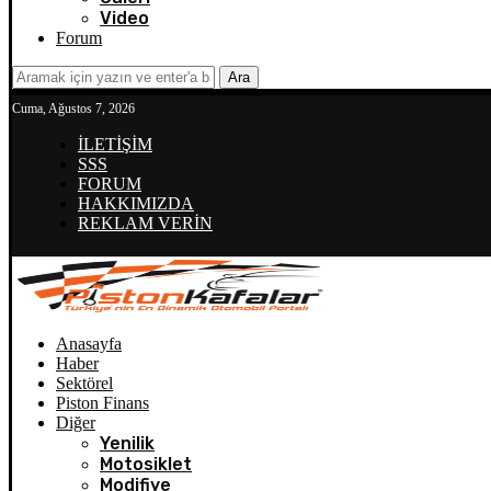
Video
Forum
Ara
Cuma, Ağustos 7, 2026
İLETİŞİM
SSS
FORUM
HAKKIMIZDA
REKLAM VERİN
Anasayfa
Haber
Sektörel
Piston Finans
Diğer
Yenilik
Motosiklet
Modifiye