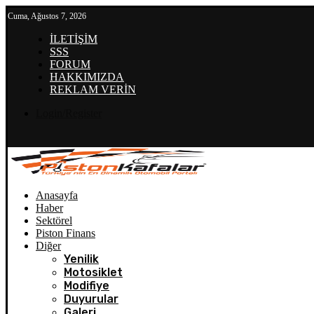
Cuma, Ağustos 7, 2026
İLETİŞİM
SSS
FORUM
HAKKIMIZDA
REKLAM VERİN
Login/Register
Anasayfa
Haber
Sektörel
Piston Finans
Diğer
Yenilik
Motosiklet
Modifiye
Duyurular
Galeri