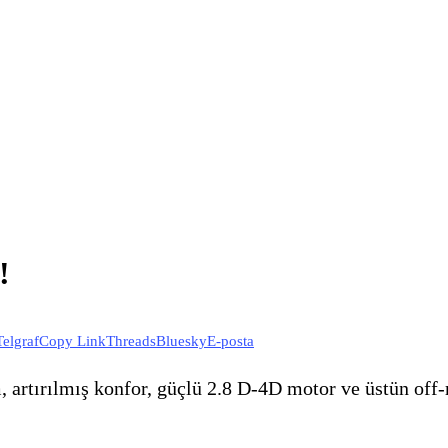
!
Telgraf
Copy Link
Threads
Bluesky
E-posta
 artırılmış konfor, güçlü 2.8 D-4D motor ve üstün off-r