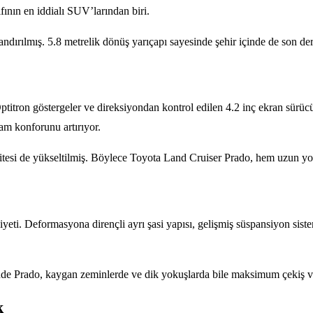
fının en iddialı SUV’larından biri.
ndırılmış. 5.8 metrelik dönüş yarıçapı sayesinde şehir içinde de son d
Optitron göstergeler ve direksiyondan kontrol edilen 4.2 inç ekran sürü
am konforunu artırıyor.
itesi de yükseltilmiş. Böylece Toyota Land Cruiser Prado, hem uzun y
yeti. Deformasyona dirençli ayrı şasi yapısı, gelişmiş süspansiyon siste
sinde Prado, kaygan zeminlerde ve dik yokuşlarda bile maksimum çekiş v
k