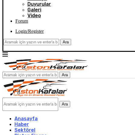
Duyurular
Galeri
Video
Forum
Login/Register
Ara
Ara
Ara
Anasayfa
Haber
Sektörel