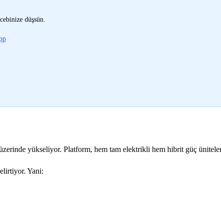
cebinize düşsün.
pp
erinde yükseliyor. Platform, hem tam elektrikli hem hibrit güç ünitele
lirtiyor. Yani: