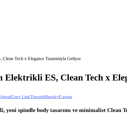
S, Clean Tech x Elegance Tasarımıyla Geliyor
m Elektrikli ES, Clean Tech x El
Telgraf
Copy Link
Threads
Bluesky
E-posta
eli, yeni spindle body tasarımı ve minimalist Clean 