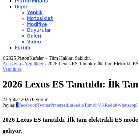
Piston Finans
Diğer
Yenilik
Motosiklet
Modifiye
Duyurular
Galeri
Video
Forum
©2025 PistonKafalar – Tüm Hakları Saklıdır.
Anasayfa
-
Yenilikler
-
2026 Lexus ES Tanıtıldı: İlk Tam Elektrikli E
Yenilikler
2026 Lexus ES Tanıtıldı: İlk Ta
23 Şubat 2026
0 yorum
Paylaş
0
Facebook
Twitter
Pinterest
Linkedin
Tumblr
VK
Reddit
Whatsapp
2026 Lexus ES tanıtıldı. İlk tam elektrikli ES mod
geliyor.