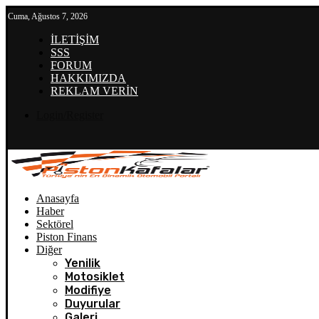
Cuma, Ağustos 7, 2026
İLETİŞİM
SSS
FORUM
HAKKIMIZDA
REKLAM VERİN
Login/Register
Anasayfa
Haber
Sektörel
Piston Finans
Diğer
Yenilik
Motosiklet
Modifiye
Duyurular
Galeri