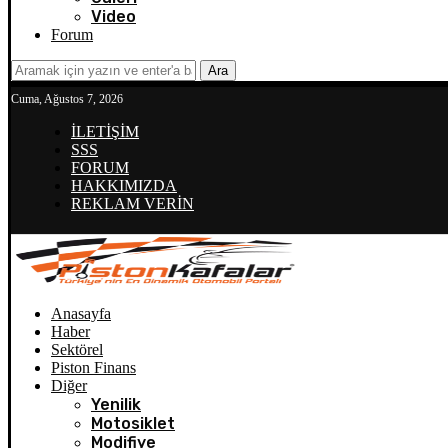
Video
Forum
Ara
Cuma, Ağustos 7, 2026
İLETİŞİM
SSS
FORUM
HAKKIMIZDA
REKLAM VERİN
Anasayfa
Haber
Sektörel
Piston Finans
Diğer
Yenilik
Motosiklet
Modifiye