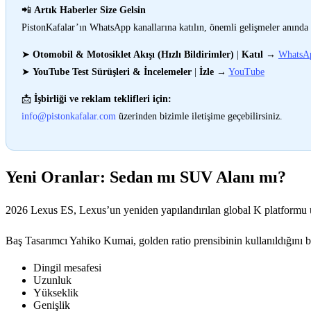
📲
Artık Haberler Size Gelsin
PistonKafalar’ın WhatsApp kanallarına katılın, önemli gelişmeler anında 
➤
Otomobil & Motosiklet Akışı (Hızlı Bildirimler)
|
Katıl
→
WhatsA
➤
YouTube Test Sürüşleri & İncelemeler
|
İzle
→
YouTube
📩
İşbirliği ve reklam teklifleri için:
info@pistonkafalar.com
üzerinden bizimle iletişime geçebilirsiniz.
Yeni Oranlar: Sedan mı SUV Alanı mı?
2026 Lexus ES, Lexus’un yeniden yapılandırılan global K platformu üz
Baş Tasarımcı Yahiko Kumai, golden ratio prensibinin kullanıldığını be
Dingil mesafesi
Uzunluk
Yükseklik
Genişlik