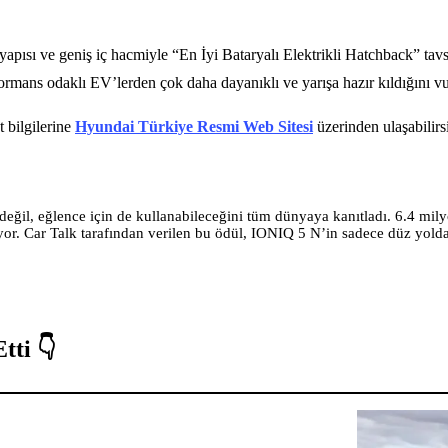
ı yapısı ve geniş iç hacmiyle “En İyi Bataryalı Elektrikli Hatchback” ta
ormans odaklı EV’lerden çok daha dayanıklı ve yarışa hazır kıldığını v
 bilgilerine
Hyundai Türkiye Resmi Web Sitesi
üzerinden ulaşabilirs
eğil, eğlence için de kullanabileceğini tüm dünyaya kanıtladı. 6.4 mi
iyor. Car Talk tarafından verilen bu ödül, IONIQ 5 N’in sadece düz yolda
tti 👇