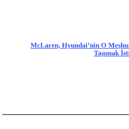
McLaren, Hyundai’nin O Meşhur 
Taşımak İst