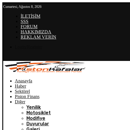
Cumartesi, Ağustos 8, 2026
İLETİŞİM
SSS
FORUM
HAKKIMIZDA
REKLAM VERİN
Login/Register
Anasayfa
Haber
Sektörel
Piston Finans
Diğer
Yenilik
Motosiklet
Modifiye
Duyurular
Galeri