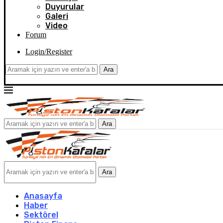
Duyurular
Galeri
Video
Forum
Login/Register
Ara
Ara
Ara
Anasayfa
Haber
Sektörel