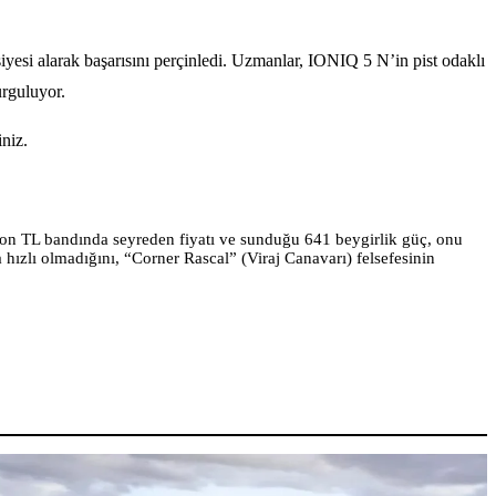
vsiyesi alarak başarısını perçinledi. Uzmanlar, IONIQ 5 N’in pist odaklı
urguluyor.
iniz.
lyon TL bandında seyreden fiyatı ve sunduğu 641 beygirlik güç, onu
 hızlı olmadığını, “Corner Rascal” (Viraj Canavarı) felsefesinin