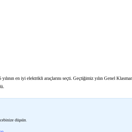
6 yılının en iyi elektrikli araçlarını seçti. Geçtiğimiz yılın Genel K
dü.
cebinize düşsün.
pp