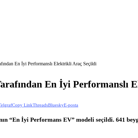
ndan En İyi Performanslı Elektrikli Araç Seçildi
rafından En İyi Performanslı Ele
Telgraf
Copy Link
Threads
Bluesky
E-posta
ın “En İyi Performans EV” modeli seçildi. 641 beygi