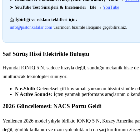
➤
YouTube Test Sürüşleri & İncelemeler
|
İzle
→
YouTube
📩
İşbirliği ve reklam teklifleri için:
info@pistonkafalar.com
üzerinden bizimle iletişime geçebilirsiniz.
Saf Sürüş Hissi Elektrikle Buluştu
Hyundai IONIQ 5 N, sadece hızıyla değil, sunduğu mekanik hisle de r
unutturacak teknolojiler sunuyor:
N e-Shift:
Geleneksel çift kavramalı şanzıman hissini simüle eder
N Active Sound+:
İçten yanmalı performans araçlarının o kend
2026 Güncellemesi: NACS Portu Geldi
Yenilenen 2026 model yılıyla birlikte IONIQ 5 N, Kuzey Amerika pazar
değil, günlük kullanım ve uzun yolculuklarda da şarj konforunu zirvey