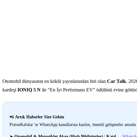
Otomobil dünyasının en köklü yayınlarından biri olan
Car Talk
, 202
kardeşi
IONIQ 5 N
ile “En İyi Performans EV” ödülünü evine götür
📲
Artık Haberler Size Gelsin
PistonKafalar’ın WhatsApp kanallarına katılın, önemli gelişmeler anında 
➤
Otomobil & Motosiklet Akışı (Hızlı Bildirimler)
|
Katıl
→
WhatsA