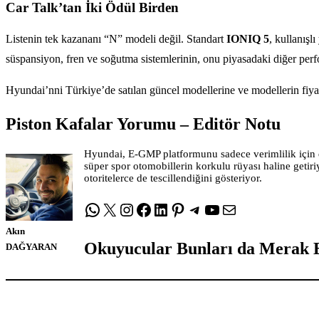
Car Talk’tan İki Ödül Birden
Listenin tek kazananı “N” modeli değil. Standart
IONIQ 5
, kullanışl
süspansiyon, fren ve soğutma sistemlerinin, onu piyasadaki diğer perf
Hyundai’nni Türkiye’de satılan güncel modellerine ve modellerin fiyat
Piston Kafalar Yorumu – Editör Notu
Hyundai, E-GMP platformunu sadece verimlilik için d
süper spor otomobillerin korkulu rüyası haline getir
otoritelerce de tescillendiğini gösteriyor.
WhatsApp
X
Instagram
Facebook
LinkedIn
Pinterest
Telegram
YouTube
E-posta
Akın
Okuyucular Bunları da Merak E
DAĞYARAN