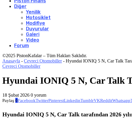
Piston Finans
Diğer
Yenilik
Motosiklet
Modifiye
Duyurular
Galeri
Video
Forum
©2025 PistonKafalar – Tüm Hakları Saklıdır.
Anasayfa
-
Çevreci Otomobiller
-
Hyundai IONIQ 5 N, Car Talk Tarafı
Çevreci Otomobiller
Hyundai IONIQ 5 N, Car Talk Ta
18 Şubat 2026
0 yorum
Paylaş
0
Facebook
Twitter
Pinterest
Linkedin
Tumblr
VK
Reddit
Whatsapp
Hyundai IONIQ 5 N, Car Talk tarafından 2026 yılın