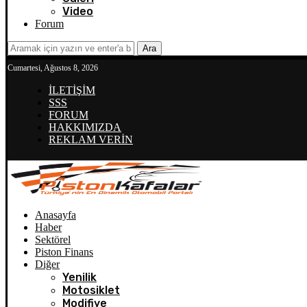
Video
Forum
Ara
Cumartesi, Ağustos 8, 2026
İLETİŞİM
SSS
FORUM
HAKKIMIZDA
REKLAM VERİN
Anasayfa
Haber
Sektörel
Piston Finans
Diğer
Yenilik
Motosiklet
Modifiye