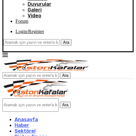
Duyurular
Galeri
Video
Forum
Login/Register
Ara
Ara
Ara
Anasayfa
Haber
Sektörel