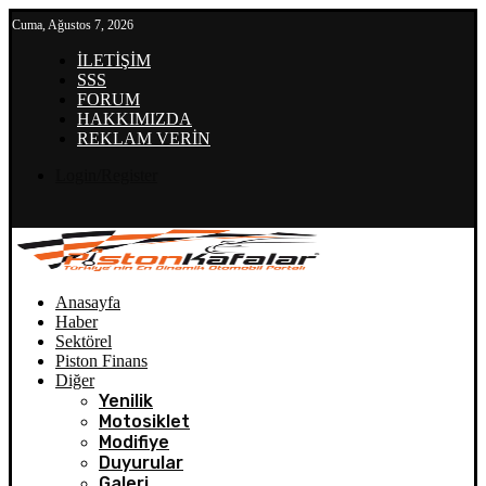
Cuma, Ağustos 7, 2026
İLETİŞİM
SSS
FORUM
HAKKIMIZDA
REKLAM VERİN
Login/Register
Anasayfa
Haber
Sektörel
Piston Finans
Diğer
Yenilik
Motosiklet
Modifiye
Duyurular
Galeri