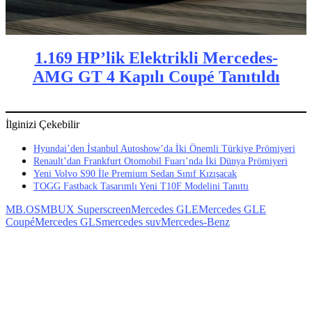
1.169 HP’lik Elektrikli Mercedes-
AMG GT 4 Kapılı Coupé Tanıtıldı
İlginizi Çekebilir
Hyundai’den İstanbul Autoshow’da İki Önemli Türkiye Prömiyeri
Renault’dan Frankfurt Otomobil Fuarı’nda İki Dünya Prömiyeri
Yeni Volvo S90 İle Premium Sedan Sınıf Kızışacak
TOGG Fastback Tasarımlı Yeni T10F Modelini Tanıttı
MB.OS
MBUX Superscreen
Mercedes GLE
Mercedes GLE
Coupé
Mercedes GLS
mercedes suv
Mercedes-Benz