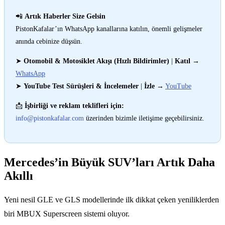
📲
Artık Haberler Size Gelsin
PistonKafalar’ın WhatsApp kanallarına katılın, önemli gelişmeler
anında cebinize düşsün.
➤
Otomobil & Motosiklet Akışı (Hızlı Bildirimler)
|
Katıl
→
WhatsApp
➤
YouTube Test Sürüşleri & İncelemeler
|
İzle
→
YouTube
📩
İşbirliği ve reklam teklifleri için:
info@pistonkafalar.com
üzerinden bizimle iletişime geçebilirsiniz.
Mercedes’in Büyük SUV’ları Artık Daha
Akıllı
Yeni nesil GLE ve GLS modellerinde ilk dikkat çeken yeniliklerden
biri MBUX Superscreen sistemi oluyor.