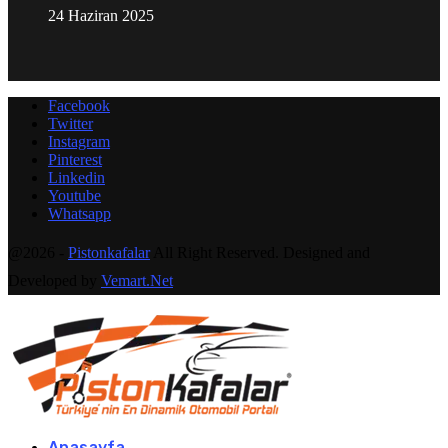
24 Haziran 2025
Facebook
Twitter
Instagram
Pinterest
Linkedin
Youtube
Whatsapp
@2026 -
Pistonkafalar
All Right Reserved. Designed and
Developed by
Vemart.Net
Anasayfa