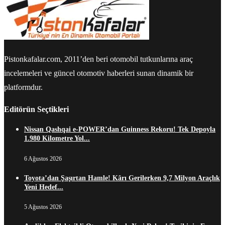
Pistonkafalar.com, 2011’den beri otomobil tutkunlarına araç
incelemeleri ve güncel otomotiv haberleri sunan dinamik bir
platformdur.
Editörün Seçtikleri
Nissan Qashqai e-POWER’dan Guinness Rekoru! Tek Depoyla
1.980 Kilometre Yol...
6 Ağustos 2026
Toyota’dan Şaşırtan Hamle! Kârı Gerilerken 9,7 Milyon Araçlık
Yeni Hedef...
5 Ağustos 2026