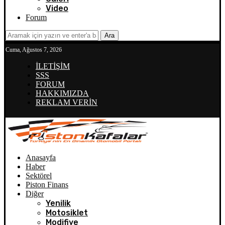
Video
Forum
Ara
Cuma, Ağustos 7, 2026
İLETİŞİM
SSS
FORUM
HAKKIMIZDA
REKLAM VERİN
Anasayfa
Haber
Sektörel
Piston Finans
Diğer
Yenilik
Motosiklet
Modifiye