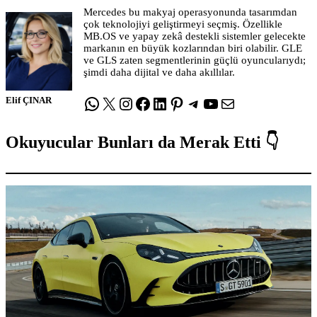
Mercedes bu makyaj operasyonunda tasarımdan
çok teknolojiyi geliştirmeyi seçmiş. Özellikle
MB.OS ve yapay zekâ destekli sistemler gelecekte
markanın en büyük kozlarından biri olabilir. GLE
ve GLS zaten segmentlerinin güçlü oyuncularıydı;
şimdi daha dijital ve daha akıllılar.
WhatsApp
X
Instagram
Facebook
LinkedIn
Pinterest
Telegram
YouTube
E-posta
Elif ÇINAR
Okuyucular Bunları da Merak Etti 👇