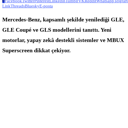
0
Facebook
Twitter
Pinterest
Linkedin
Tumblr
VK
Reddit
Whatsapp
Telgraf
Link
Threads
Bluesky
E-posta
Mercedes-Benz, kapsamlı şekilde yenilediği GLE,
GLE Coupé ve GLS modellerini tanıttı. Yeni
motorlar, yapay zekâ destekli sistemler ve MBUX
Superscreen dikkat çekiyor.