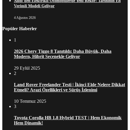
Audi’den Elektrikli Otomobillerde Yeni Rekor! Tarihinin En
Verimli Modeli Geliyor
4 Ağustos 2026
Popüler Haberler
1
2026 Chery Tiggo 8 Tanıtıldı: Daha Büyük, Daha
Modern, Hibrit Seçenekle Geliyor
29 Eylül 2025
2
Land Rover Freelander Testi | İkinci Elde Nelere Dikkat
Etmeli? Arazi Özellikleri ve Sürüş İzlenimi
10 Temmuz 2025
3
Toyota Corolla HB 1.8 Hybrid TEST | Hem Ekonomik
Hem Dinamik!