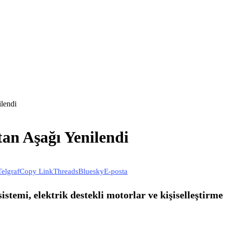
lendi
an Aşağı Yenilendi
Telgraf
Copy Link
Threads
Bluesky
E-posta
temi, elektrik destekli motorlar ve kişiselleştirme 