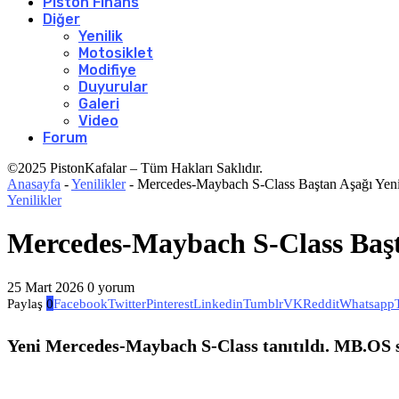
Piston Finans
Diğer
Yenilik
Motosiklet
Modifiye
Duyurular
Galeri
Video
Forum
©2025 PistonKafalar – Tüm Hakları Saklıdır.
Anasayfa
-
Yenilikler
-
Mercedes-Maybach S-Class Baştan Aşağı Yeni
Yenilikler
Mercedes-Maybach S-Class Başt
25 Mart 2026
0 yorum
Paylaş
0
Facebook
Twitter
Pinterest
Linkedin
Tumblr
VK
Reddit
Whatsapp
Yeni Mercedes-Maybach S-Class tanıtıldı. MB.OS sis