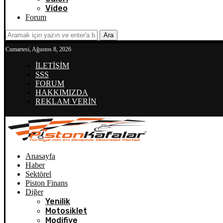
Video
Forum
Ara
Cumartesi, Ağustos 8, 2026
İLETİŞİM
SSS
FORUM
HAKKIMIZDA
REKLAM VERİN
Anasayfa
Haber
Sektörel
Piston Finans
Diğer
Yenilik
Motosiklet
Modifiye