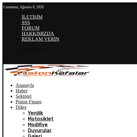
Cumartesi, Ağustos 8, 2026
İLETİŞİM
SSS
FORUM
HAKKIMIZDA
REKLAM VERİN
Login/Register
Anasayfa
Haber
Sektörel
Piston Finans
Diğer
Yenilik
Motosiklet
Modifiye
Duyurular
Galeri