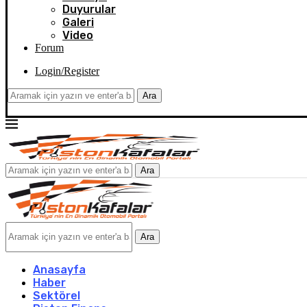
Duyurular
Galeri
Video
Forum
Login/Register
Ara
Ara
Ara
Anasayfa
Haber
Sektörel