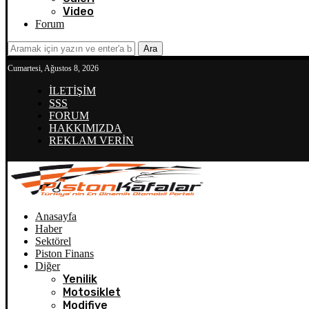
Video
Forum
Ara
Cumartesi, Ağustos 8, 2026
İLETİŞİM
SSS
FORUM
HAKKIMIZDA
REKLAM VERİN
Anasayfa
Haber
Sektörel
Piston Finans
Diğer
Yenilik
Motosiklet
Modifiye