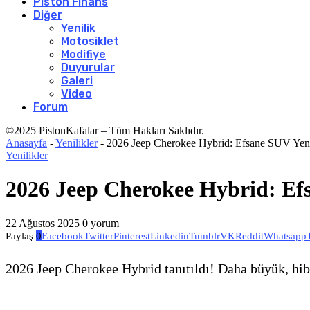
Piston Finans
Diğer
Yenilik
Motosiklet
Modifiye
Duyurular
Galeri
Video
Forum
©2025 PistonKafalar – Tüm Hakları Saklıdır.
Anasayfa
-
Yenilikler
-
2026 Jeep Cherokee Hybrid: Efsane SUV Yen
Yenilikler
2026 Jeep Cherokee Hybrid: Ef
22 Ağustos 2025
0 yorum
Paylaş
0
Facebook
Twitter
Pinterest
Linkedin
Tumblr
VK
Reddit
Whatsapp
2026 Jeep Cherokee Hybrid tanıtıldı! Daha büyük, hibri