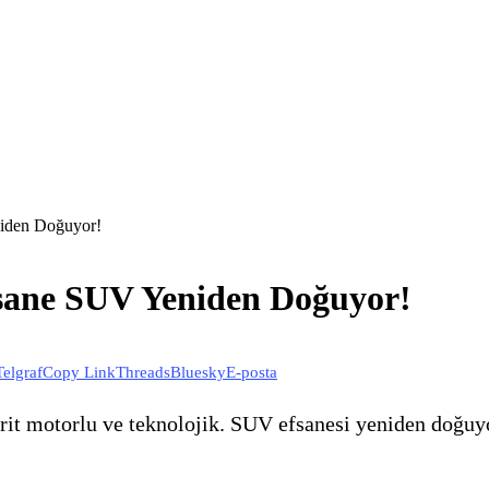
iden Doğuyor!
sane SUV Yeniden Doğuyor!
Telgraf
Copy Link
Threads
Bluesky
E-posta
t motorlu ve teknolojik. SUV efsanesi yeniden doğuyor, 