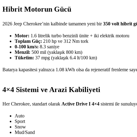
Hibrit Motorun Gücü
2026 Jeep Cherokee’nin kalbinde tamamen yeni bir
350 volt hibrit 
Motor:
1.6 litrelik turbo benzinli ünite + iki elektrik motoru
Toplam Güç:
210 hp ve 312 Nm tork
0-100 km/s:
8.3 saniye
Menzil:
500 mil (yaklaşık 800 km)
Tüketim:
37 mpg (yaklaşık 6.4 lt/100 km)
Batarya kapasitesi yalnızca 1.08 kWh olsa da rejeneratif frenleme sayes
4×4 Sistemi ve Arazi Kabiliyeti
Her Cherokee, standart olarak
Active Drive I 4×4
sistemi ile sunuluy
Auto
Sport
Snow
Mud/Sand