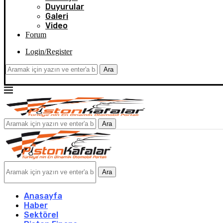
Duyurular
Galeri
Video
Forum
Login/Register
Ara
Ara
Ara
Anasayfa
Haber
Sektörel