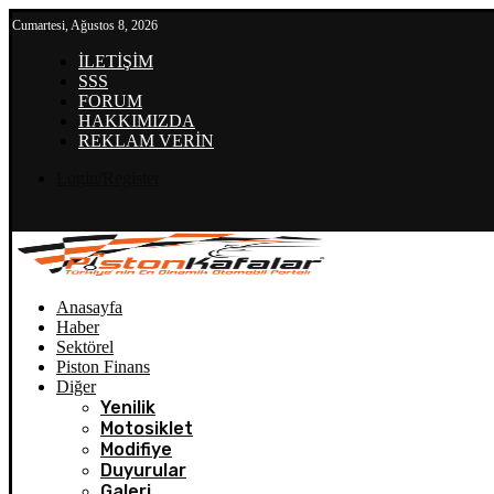
Cumartesi, Ağustos 8, 2026
İLETİŞİM
SSS
FORUM
HAKKIMIZDA
REKLAM VERİN
Login/Register
Anasayfa
Haber
Sektörel
Piston Finans
Diğer
Yenilik
Motosiklet
Modifiye
Duyurular
Galeri