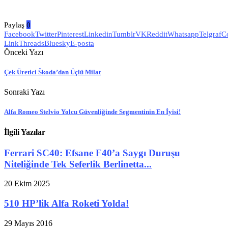
Paylaş
0
Facebook
Twitter
Pinterest
Linkedin
Tumblr
VK
Reddit
Whatsapp
Telgraf
C
Link
Threads
Bluesky
E-posta
Önceki Yazı
Çek Üretici Škoda’dan Üçlü Milat
Sonraki Yazı
Alfa Romeo Stelvio Yolcu Güvenliğinde Segmentinin En İyisi!
İlgili Yazılar
Ferrari SC40: Efsane F40’a Saygı Duruşu
Niteliğinde Tek Seferlik Berlinetta...
20 Ekim 2025
510 HP’lik Alfa Roketi Yolda!
29 Mayıs 2016