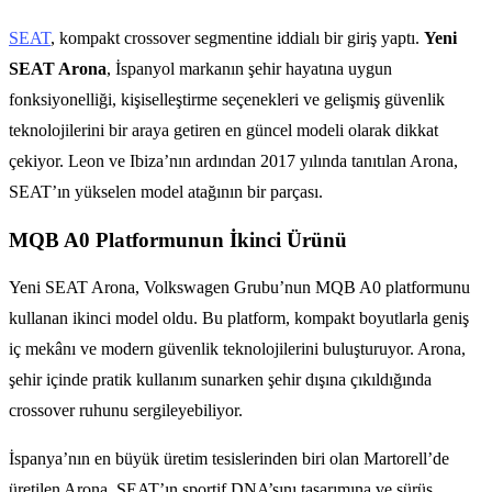
SEAT
, kompakt crossover segmentine iddialı bir giriş yaptı.
Yeni
SEAT Arona
, İspanyol markanın şehir hayatına uygun
fonksiyonelliği, kişiselleştirme seçenekleri ve gelişmiş güvenlik
teknolojilerini bir araya getiren en güncel modeli olarak dikkat
çekiyor. Leon ve Ibiza’nın ardından 2017 yılında tanıtılan Arona,
SEAT’ın yükselen model atağının bir parçası.
MQB A0 Platformunun İkinci Ürünü
Yeni SEAT Arona, Volkswagen Grubu’nun MQB A0 platformunu
kullanan ikinci model oldu. Bu platform, kompakt boyutlarla geniş
iç mekânı ve modern güvenlik teknolojilerini buluşturuyor. Arona,
şehir içinde pratik kullanım sunarken şehir dışına çıkıldığında
crossover ruhunu sergileyebiliyor.
İspanya’nın en büyük üretim tesislerinden biri olan Martorell’de
üretilen Arona, SEAT’ın sportif DNA’sını tasarımına ve sürüş