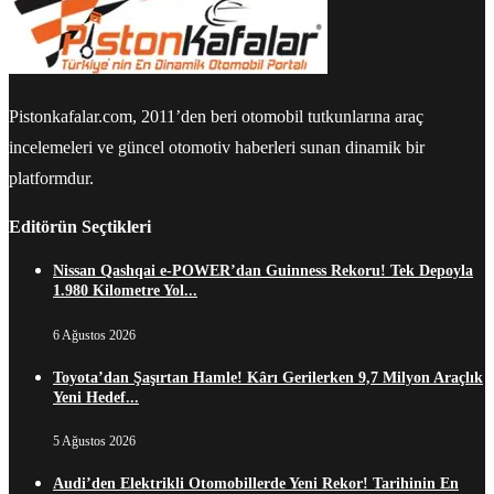
Pistonkafalar.com, 2011’den beri otomobil tutkunlarına araç
incelemeleri ve güncel otomotiv haberleri sunan dinamik bir
platformdur.
Editörün Seçtikleri
Nissan Qashqai e-POWER’dan Guinness Rekoru! Tek Depoyla
1.980 Kilometre Yol...
6 Ağustos 2026
Toyota’dan Şaşırtan Hamle! Kârı Gerilerken 9,7 Milyon Araçlık
Yeni Hedef...
5 Ağustos 2026
Audi’den Elektrikli Otomobillerde Yeni Rekor! Tarihinin En