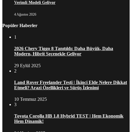
Verimli Modeli Geliyor
4 Ağustos 2026
Popüler Haberler
1
2026 Chery Tiggo 8 Tanıtıldı: Daha Büyük, Daha
Modern, Hibrit Seçenekle Geliyor
29 Eylül 2025
2
Land Rover Freelander Testi | İkinci Elde Nelere Dikkat
Etmeli? Arazi Özellikleri ve Sürüş İzlenimi
10 Temmuz 2025
3
Toyota Corolla HB 1.8 Hybrid TEST | Hem Ekonomik
Hem Dinamik!