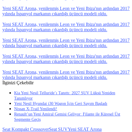
Yeni SEAT Arona, yenilenmiş Leon ve Yeni Ibiza'nın ardından 2017
yılında İspanyol markanın çıkardığı üçüncü modeli oldu.
Yeni SEAT Arona, yenilenmiş Leon ve Yeni Ibiza'nın ardından 2017
yılında İspanyol markanın çıkardığı üçüncü modeli oldu.
Yeni SEAT Arona, yenilenmiş Leon ve Yeni Ibiza'nın ardından 2017
yılında İspanyol markanın çıkardığı üçüncü modeli oldu.
Yeni SEAT Arona, yenilenmiş Leon ve Yeni Ibiza'nın ardından 2017
yılında İspanyol markanın çıkardığı üçüncü modeli oldu.
Yeni SEAT Arona, yenilenmiş Leon ve Yeni Ibiza'nın ardından 2017
yılında İspanyol markanın çıkardığı üçüncü modeli oldu.
İlginizi Çekebilir
Kia Yeni Nesil Telluride’ı Tanıttı: 2027 SUV Lüksü Yeniden
Tanımlıyor
Yeni Nesil Hyundai i30 Wagon İçin Geri Sayım Başladı
Nissan X-Trail Yenilendi!
Renault’un Yeni Amiral Gemisi Geliyor: Filante ile Küresel Üst
Segmente Geçiş
Seat Kompakt Crossover
Seat SUV
Yeni SEAT Arona