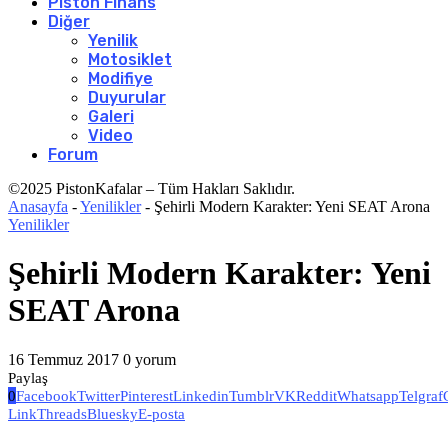
Piston Finans
Diğer
Yenilik
Motosiklet
Modifiye
Duyurular
Galeri
Video
Forum
©2025 PistonKafalar – Tüm Hakları Saklıdır.
Anasayfa
-
Yenilikler
-
Şehirli Modern Karakter: Yeni SEAT Arona
Yenilikler
Şehirli Modern Karakter: Yeni
SEAT Arona
16 Temmuz 2017
0 yorum
Paylaş
0
Facebook
Twitter
Pinterest
Linkedin
Tumblr
VK
Reddit
Whatsapp
Telgraf
Link
Threads
Bluesky
E-posta