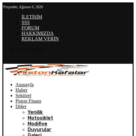
Perşembe, Ağustos 6, 2026
İLETİŞİM
SSS
FORUM
HAKKIMIZDA
REKLAM VERİN
Login/Register
Anasayfa
Haber
Sektörel
Piston Finans
Diğer
Yenilik
Motosiklet
Modifiye
Duyurular
Galeri