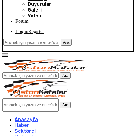
Duyurular
Galeri
Video
Forum
Login/Register
Ara
Ara
Ara
Anasayfa
Haber
Sektörel