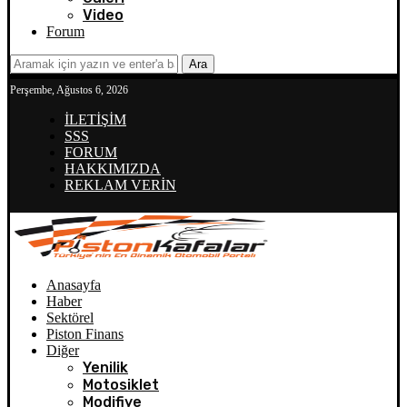
Video
Forum
Ara
Perşembe, Ağustos 6, 2026
İLETİŞİM
SSS
FORUM
HAKKIMIZDA
REKLAM VERİN
Anasayfa
Haber
Sektörel
Piston Finans
Diğer
Yenilik
Motosiklet
Modifiye