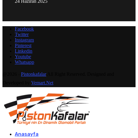
24 Haziran 2025
Facebook
Twitter
Instagram
Pinterest
Linkedin
Youtube
Whatsapp
@2026 -
Pistonkafalar
All Right Reserved. Designed and
Developed by
Vemart.Net
Anasayfa