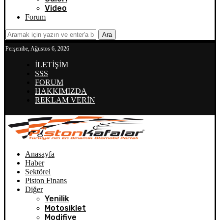
Video
Forum
Ara
Perşembe, Ağustos 6, 2026
İLETİŞİM
SSS
FORUM
HAKKIMIZDA
REKLAM VERİN
Anasayfa
Haber
Sektörel
Piston Finans
Diğer
Yenilik
Motosiklet
Modifiye