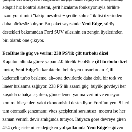
adaptif hız kontrol sistemi, şerit hizalama fonksiyonuyla birlikte
uzun yol ritmini “takip mesafesi + şeritte kalma” ikilisi üzerinden
daha pürüzsüz kılıyor. Bu paket sayesinde
Yeni Edge
, sürüş
destekleri bakımından Ford SUV ailesinin en zengin üyelerinden
biri olarak öne çıkıyor.
EcoBlue ile güç ve verim: 238 PS’lik çift turbolu dizel
Kaputun altında görev yapan 2.0 litrelik EcoBlue
çift turbolu
dizel
motor,
Yeni Edge
’in karakterini belirleyen unsurlardan. Çift
kademeli turbo besleme, alt–orta devirlerde daha dolu bir tork ve
lineer hızlanma sağlıyor. 238 PS’lik azami güç, büyük gövdeyi her
koşulda rahatça taşırken, güncellenen yanma verimi ve emisyon
kontrol bileşenleri yakıt ekonomisini destekliyor. Ford’un yeni 8 ileri
tam otomatik şanzımanı; vites geçişlerini sarsıntısız, motoru ise her
zaman verimli devir aralığında tutuyor. İhtiyaca göre devreye giren
4×4 çekiş sistemi ise değişken yol şartlarında
Yeni Edge
’e güven