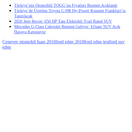
Türkiye’nin Otomobili TOGG’un Fiyatları Resmen Açıklandı
Türkiye’de Üretilen Toyota C-HR Hy-Power Konsept Frankfurt’ta
Tanıtılacak
2026 Jeep Recon: 650 HP Tam Elektrikli Trail Rated SUV
Mercedes G-Class Cabriolet Resmen Geliyor: Efsane SUV Açık
Havaya Kavuşuyor
Cenevre otomobil fuarı 2018
ford edge 2018
ford edge test
ford suv
edge