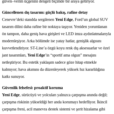
güven–verim üçgenini dengeli biçimde bir araya getiriyor.
Güncellenen dış tasarım: güçlü bakış, rafine detay
Cenevre’deki standda sergilenen
Yeni Edge
, Ford’un global SUV
tasarım dilini daha rafine bir noktaya taşıyor. Yeniden yorumlanan
ön tampon, daha geniş hava girişleri ve LED imza aydınlatmalarıyla
modernleşiyor. Arka bölümde ise yatay hatlar, genişlik algısını
kuvvetlendiriyor. ST-Line’a özgü koyu renk dış aksesuarlar ve özel
jant tasarımları,
Yeni Edge
’in “sportif ama olgun” mesajını
netleştiriyor. Bu estetik yaklaşım sadece göze hitap etmekle
kalmıyor; hava akımını da düzenleyerek yüksek hız kararlılığına
katkı sunuyor.
Güvenlik felsefesi: proaktif koruma
Yeni Edge
, sürücüyü ve yolcuları yalnızca çarpışma anında değil;
çarpışma riskinin yükseldiği her anda korumayı hedefliyor. İkincil
çarpışma freni, acil manevra destek sistemi ve şerit hizalama gibi