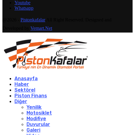
Youtube
Whatsapp
@2026 -
Pistonkafalar
All Right Reserved. Designed and
Developed by
Vemart.Net
Anasayfa
Haber
Sektörel
Piston Finans
Diğer
Yenilik
Motosiklet
Modifiye
Duyurular
Galeri