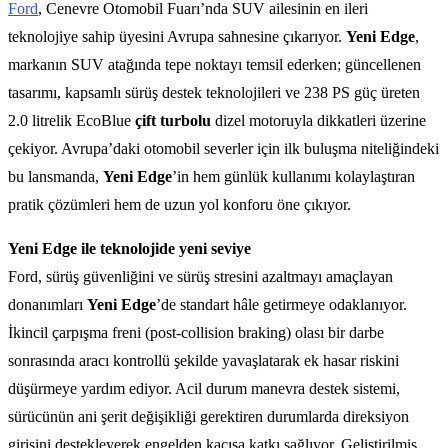
Ford
, Cenevre Otomobil Fuarı’nda SUV ailesinin en ileri
teknolojiye sahip üyesini Avrupa sahnesine çıkarıyor.
Yeni Edge
,
markanın SUV atağında tepe noktayı temsil ederken; güncellenen
tasarımı, kapsamlı sürüş destek teknolojileri ve 238 PS güç üreten
2.0 litrelik EcoBlue
çift turbolu
dizel motoruyla dikkatleri üzerine
çekiyor. Avrupa’daki otomobil severler için ilk buluşma niteliğindeki
bu lansmanda,
Yeni Edge
’in hem günlük kullanımı kolaylaştıran
pratik çözümleri hem de uzun yol konforu öne çıkıyor.
Yeni Edge ile teknolojide yeni seviye
Ford, sürüş güvenliğini ve sürüş stresini azaltmayı amaçlayan
donanımları
Yeni Edge
’de standart hâle getirmeye odaklanıyor.
İkincil çarpışma freni (post-collision braking) olası bir darbe
sonrasında aracı kontrollü şekilde yavaşlatarak ek hasar riskini
düşürmeye yardım ediyor. Acil durum manevra destek sistemi,
sürücünün ani şerit değişikliği gerektiren durumlarda direksiyon
girişini destekleyerek engelden kaçışa katkı sağlıyor. Geliştirilmiş