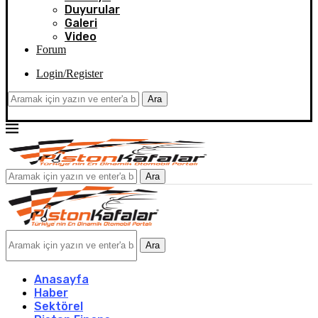
Duyurular
Galeri
Video
Forum
Login/Register
Ara
Ara
Ara
Anasayfa
Haber
Sektörel