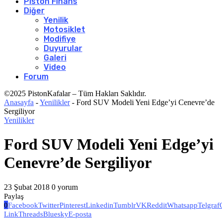
Piston Finans
Diğer
Yenilik
Motosiklet
Modifiye
Duyurular
Galeri
Video
Forum
©2025 PistonKafalar – Tüm Hakları Saklıdır.
Anasayfa
-
Yenilikler
-
Ford SUV Modeli Yeni Edge’yi Cenevre’de
Sergiliyor
Yenilikler
Ford SUV Modeli Yeni Edge’yi
Cenevre’de Sergiliyor
23 Şubat 2018
0 yorum
Paylaş
0
Facebook
Twitter
Pinterest
Linkedin
Tumblr
VK
Reddit
Whatsapp
Telgraf
Link
Threads
Bluesky
E-posta