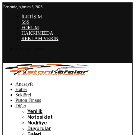
Perşembe, Ağustos 6, 2026
İLETİŞİM
SSS
FORUM
HAKKIMIZDA
REKLAM VERİN
Login/Register
Anasayfa
Haber
Sektörel
Piston Finans
Diğer
Yenilik
Motosiklet
Modifiye
Duyurular
Galeri