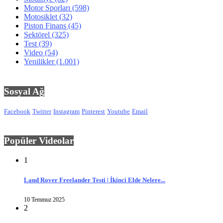
Motor Sporları
(598)
Motosiklet
(32)
Piston Finans
(45)
Sektörel
(325)
Test
(39)
Video
(54)
Yenilikler
(1.001)
Sosyal Ağ
Facebook
Twitter
Instagram
Pinterest
Youtube
Email
Popüler Videolar
1
Land Rover Freelander Testi | İkinci Elde Nelere...
10 Temmuz 2025
2