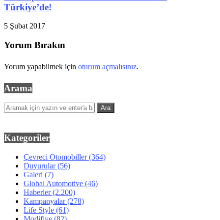
Türkiye’de!
5 Şubat 2017
Yorum Bırakın
Yorum yapabilmek için
oturum açmalısınız
.
Arama
Kategoriler
Çevreci Otomobiller
(364)
Duyurular
(56)
Galeri
(7)
Global Automotive
(46)
Haberler
(2.200)
Kampanyalar
(278)
Life Style
(61)
Modifiye
(82)