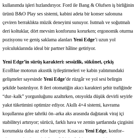
kullanımda işleri hızlandırıyor. Ford ile Bang & Olufsen iş birliğinin
ürünü B&O Play ses sistemi, kabini adeta bir konser salonuna
çeviren berraklıkta müzik deneyimi sunuyor. Isıtmalı ve soğutmalı
deri koltuklar, dört mevsim konforunu korurken; ergonomik oturma
pozisyonu ve geniş saklama alanları
Yeni Edge
’i uzun yol
yolculuklarında ideal bir partner hâline getiriyor.
Yeni Edge’in sürüş karakteri: sessizlik, sükûnet, çekiş
EcoBlue motorun akustik iyileştirmeleri ve kabin yalıtımındaki
gelişmeler sayesinde
Yeni Edge
’de rüzgâr ve yol sesi belirgin
şekilde bastırılıyor. 8 ileri otomatiğin akıcı karakteri şehir trafiğinde
“dur–kalk” yorgunluğunu azaltırken, otoyolda düşük devirli seyirle
yakıt tüketimini optimize ediyor. Akıllı 4×4 sistemi, kavrama
koşullarına göre tahriki ön–arka aks arasında dağıtarak viraj içi
stabiliteyi artırıyor; sürücü, farklı hava ve zemin şartlarında çizgisini
korumakta daha az efor harcıyor. Kısacası
Yeni Edge
, konfor–