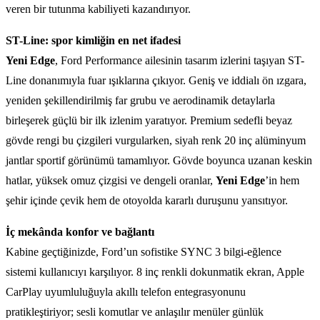
veren bir tutunma kabiliyeti kazandırıyor.
ST-Line: spor kimliğin en net ifadesi
Yeni Edge
, Ford Performance ailesinin tasarım izlerini taşıyan ST-
Line donanımıyla fuar ışıklarına çıkıyor. Geniş ve iddialı ön ızgara,
yeniden şekillendirilmiş far grubu ve aerodinamik detaylarla
birleşerek güçlü bir ilk izlenim yaratıyor. Premium sedefli beyaz
gövde rengi bu çizgileri vurgularken, siyah renk 20 inç alüminyum
jantlar sportif görünümü tamamlıyor. Gövde boyunca uzanan keskin
hatlar, yüksek omuz çizgisi ve dengeli oranlar,
Yeni Edge
’in hem
şehir içinde çevik hem de otoyolda kararlı duruşunu yansıtıyor.
İç mekânda konfor ve bağlantı
Kabine geçtiğinizde, Ford’un sofistike SYNC 3 bilgi-eğlence
sistemi kullanıcıyı karşılıyor. 8 inç renkli dokunmatik ekran, Apple
CarPlay uyumluluğuyla akıllı telefon entegrasyonunu
pratikleştiriyor; sesli komutlar ve anlaşılır menüler günlük