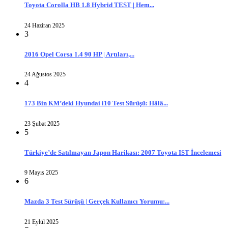
Toyota Corolla HB 1.8 Hybrid TEST | Hem...
24 Haziran 2025
3
2016 Opel Corsa 1.4 90 HP | Artıları,...
24 Ağustos 2025
4
173 Bin KM’deki Hyundai i10 Test Sürüşü: Hâlâ...
23 Şubat 2025
5
Türkiye’de Satılmayan Japon Harikası: 2007 Toyota IST İncelemesi
9 Mayıs 2025
6
Mazda 3 Test Sürüşü | Gerçek Kullanıcı Yorumu:...
21 Eylül 2025