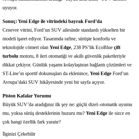
uyuyor.
Sonuç: Yeni Edge ile vitrindeki bayrak Ford’da
Cenevre vitrini, Ford’un SUV ailesinde standardı yükselten bir
modeli işaret ediyor. Tasarımda rafine, sürüşte konforlu ve
teknolojide cömert olan
Yeni Edge
, 238 PS’lik EcoBlue
çift
turbolu
motoru, 8 ileri otomatiği ve akıllı güvenlik paketleriyle
dikkat çekiyor. Günlük yaşamı kolaylaştıran bağlantı çözümleri ve
ST-Line’ın sportif dokunuşları da eklenince,
Yeni Edge
Ford’un
Avrupa’daki SUV hikâyesinde yeni bir sayfa açıyor.
Piston Kafalar Yorumu
Büyük SUV’da aradığınız ilk şey ne: güçlü dizel–otomatik uyumu
mu, yoksa sürüş desteklerinin huzuru mu?
Yeni Edge
ile sizce en
çok hangi özellik fark yaratır?
İlginizi Çekebilir