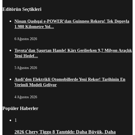
Editörün Seçtikleri
Nissan Qashqai e-POWER’dan Guinness Rekoru! Tek Depoyla
1.980 Kilometre Yol...
6 Ağustos 2026
Toyota’dan Şaşırtan Hamle! Kârı Gerilerken 9,7 Milyon Araçlık
Yeni Hedef...
5 Ağustos 2026
Audi’den Elektrikli Otomobillerde Yeni Rekor! Tarihinin En
Verimli Modeli Geliyor
4 Ağustos 2026
Popüler Haberler
1
2026 Chery Tiggo 8 Tanıtıldı: Daha Büyük, Daha