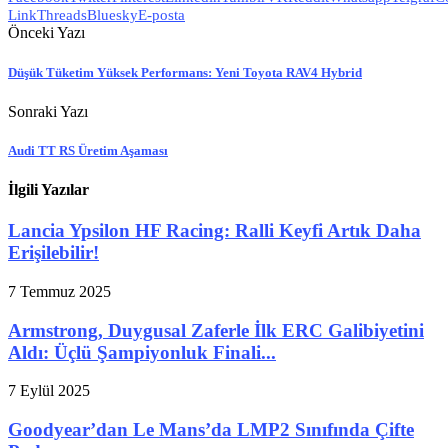
Link
Threads
Bluesky
E-posta
Önceki Yazı
Düşük Tüketim Yüksek Performans: Yeni Toyota RAV4 Hybrid
Sonraki Yazı
Audi TT RS Üretim Aşaması
İlgili Yazılar
Lancia Ypsilon HF Racing: Ralli Keyfi Artık Daha
Erişilebilir!
7 Temmuz 2025
Armstrong, Duygusal Zaferle İlk ERC Galibiyetini
Aldı: Üçlü Şampiyonluk Finali...
7 Eylül 2025
Goodyear’dan Le Mans’da LMP2 Sınıfında Çifte