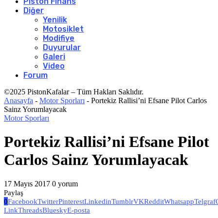
Piston Finans
Diğer
Yenilik
Motosiklet
Modifiye
Duyurular
Galeri
Video
Forum
©2025 PistonKafalar – Tüm Hakları Saklıdır.
Anasayfa
-
Motor Sporları
-
Portekiz Rallisi’ni Efsane Pilot Carlos
Sainz Yorumlayacak
Motor Sporları
Portekiz Rallisi’ni Efsane Pilot
Carlos Sainz Yorumlayacak
17 Mayıs 2017
0 yorum
Paylaş
0
Facebook
Twitter
Pinterest
Linkedin
Tumblr
VK
Reddit
Whatsapp
Telgraf
Link
Threads
Bluesky
E-posta