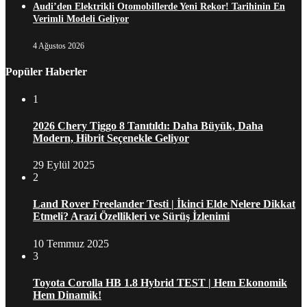
Audi’den Elektrikli Otomobillerde Yeni Rekor! Tarihinin En
Verimli Modeli Geliyor
4 Ağustos 2026
Popüler Haberler
1
2026 Chery Tiggo 8 Tanıtıldı: Daha Büyük, Daha
Modern, Hibrit Seçenekle Geliyor
29 Eylül 2025
2
Land Rover Freelander Testi | İkinci Elde Nelere Dikkat
Etmeli? Arazi Özellikleri ve Sürüş İzlenimi
10 Temmuz 2025
3
Toyota Corolla HB 1.8 Hybrid TEST | Hem Ekonomik
Hem Dinamik!