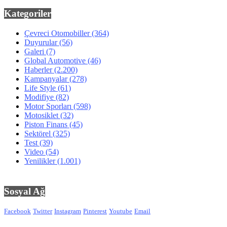
Kategoriler
Çevreci Otomobiller
(364)
Duyurular
(56)
Galeri
(7)
Global Automotive
(46)
Haberler
(2.200)
Kampanyalar
(278)
Life Style
(61)
Modifiye
(82)
Motor Sporları
(598)
Motosiklet
(32)
Piston Finans
(45)
Sektörel
(325)
Test
(39)
Video
(54)
Yenilikler
(1.001)
Sosyal Ağ
Facebook
Twitter
Instagram
Pinterest
Youtube
Email