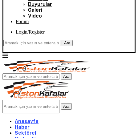
Duyurular
Galeri
Video
Forum
Login/Register
Ara
Ara
Ara
Anasayfa
Haber
Sektörel