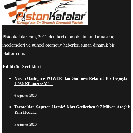
Pistonkafalar.com, 2011’den beri otomobil tutkunlarına araç
incelemeleri ve güncel otomotiv haberleri sunan dinamik bir
platformdur.
Editörün Seçtikleri
Nissan Qashqai e-POWER’dan Guinness Rekoru! Tek Depoyla
1.980 Kilometre Yol...
6 Ağustos 2026
Toyota’dan Şaşırtan Hamle! Kârı Gerilerken 9,7 Milyon Araçlık
Yeni Hedef...
5 Ağustos 2026