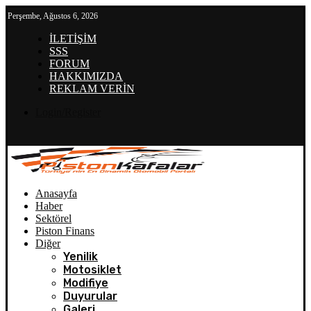
Perşembe, Ağustos 6, 2026
İLETİŞİM
SSS
FORUM
HAKKIMIZDA
REKLAM VERİN
Login/Register
Anasayfa
Haber
Sektörel
Piston Finans
Diğer
Yenilik
Motosiklet
Modifiye
Duyurular
Galeri