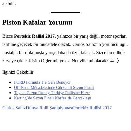
atabilir.
Piston Kafalar Yorumu
Bizce
Portekiz Rallisi 2017
, yalnızca bir yarış değil, motor sporları
tarihine geçecek bir mücadele olacak. Carlos Sainz’ın yorumculuğu,
nostaljik bir dokunuşla yarışı daha da özel kılacak. Sizce bu rallide
zirveye çıkacak isim Ogier mi, yoksa Neuville mi olacak? 🚗💨
İlginizi Çekebilir
FORD Formula 1’e Geri Dönüyor
Off Road Mücadelesinde Görkemli Sezon Finali
Toyota Gazoo Racing Türkiye Rallisine Hazır
Karting’de Sezon Finali Körfez’de Gerçekleşti
Carlos Sainz
Dünya Ralli Şampiyonası
Portekiz Rallisi 2017