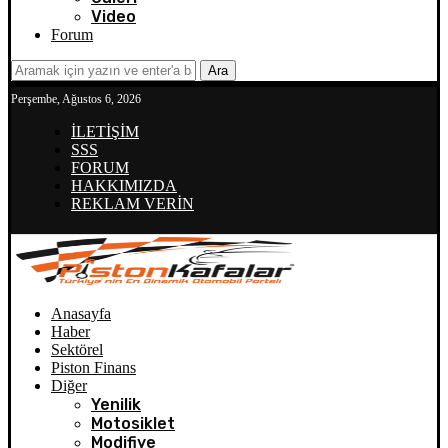
Video
Forum
Ara
Perşembe, Ağustos 6, 2026
İLETİŞİM
SSS
FORUM
HAKKIMIZDA
REKLAM VERİN
Anasayfa
Haber
Sektörel
Piston Finans
Diğer
Yenilik
Motosiklet
Modifiye