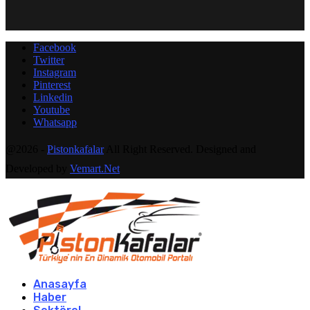
Facebook
Twitter
Instagram
Pinterest
Linkedin
Youtube
Whatsapp
@2026 -
Pistonkafalar
All Right Reserved. Designed and
Developed by
Vemart.Net
Anasayfa
Haber