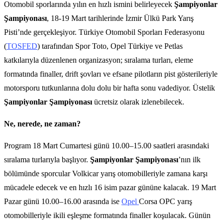
Otomobil sporlarında yılın en hızlı ismini belirleyecek
Şampiyonlar
Şampiyonası
, 18-19 Mart tarihlerinde İzmir Ülkü Park Yarış
Pisti’nde gerçekleşiyor. Türkiye Otomobil Sporları Federasyonu
(
TOSFED
) tarafından Spor Toto, Opel Türkiye ve Petlas
katkılarıyla düzenlenen organizasyon; sıralama turları, eleme
formatında finaller, drift şovları ve efsane pilotların pist gösterileriyle
motorsporu tutkunlarına dolu dolu bir hafta sonu vadediyor. Üstelik
Şampiyonlar Şampiyonası
ücretsiz olarak izlenebilecek.
Ne, nerede, ne zaman?
Program 18 Mart Cumartesi günü 10.00–15.00 saatleri arasındaki
sıralama turlarıyla başlıyor.
Şampiyonlar Şampiyonası
’nın ilk
bölümünde sporcular Volkicar yarış otomobilleriyle zamana karşı
mücadele edecek ve en hızlı 16 isim pazar gününe kalacak. 19 Mart
Pazar günü 10.00–16.00 arasında ise
Opel
Corsa OPC yarış
otomobilleriyle ikili eşleşme formatında finaller koşulacak. Günün