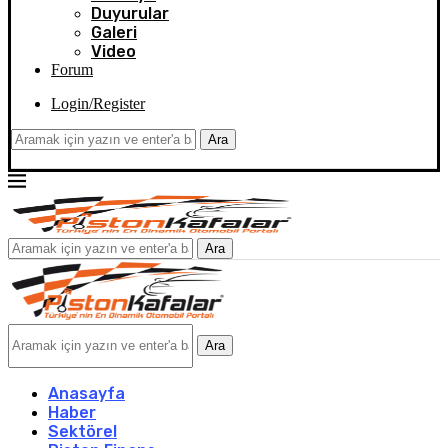
Duyurular
Galeri
Video
Forum
Login/Register
Ara
Ara
Ara
Anasayfa
Haber
Sektörel