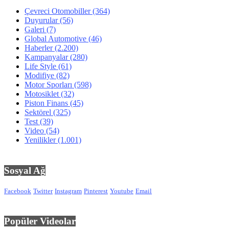
Çevreci Otomobiller
(364)
Duyurular
(56)
Galeri
(7)
Global Automotive
(46)
Haberler
(2.200)
Kampanyalar
(280)
Life Style
(61)
Modifiye
(82)
Motor Sporları
(598)
Motosiklet
(32)
Piston Finans
(45)
Sektörel
(325)
Test
(39)
Video
(54)
Yenilikler
(1.001)
Sosyal Ağ
Facebook
Twitter
Instagram
Pinterest
Youtube
Email
Popüler Videolar