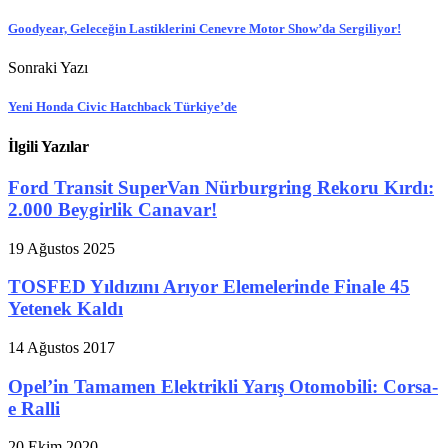
Goodyear, Geleceğin Lastiklerini Cenevre Motor Show’da Sergiliyor!
Sonraki Yazı
Yeni Honda Civic Hatchback Türkiye’de
İlgili Yazılar
Ford Transit SuperVan Nürburgring Rekoru Kırdı:
2.000 Beygirlik Canavar!
19 Ağustos 2025
TOSFED Yıldızını Arıyor Elemelerinde Finale 45
Yetenek Kaldı
14 Ağustos 2017
Opel’in Tamamen Elektrikli Yarış Otomobili: Corsa-
e Ralli
20 Ekim 2020