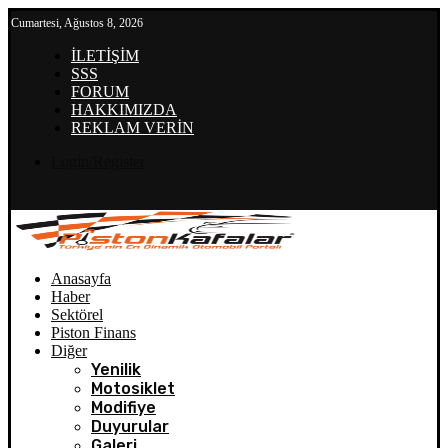
Cumartesi, Ağustos 8, 2026
İLETİŞİM
SSS
FORUM
HAKKIMIZDA
REKLAM VERİN
Login/Register
Anasayfa
Haber
Sektörel
Piston Finans
Diğer
Yenilik
Motosiklet
Modifiye
Duyurular
Galeri