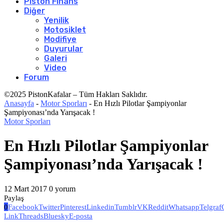
Piston Finans
Diğer
Yenilik
Motosiklet
Modifiye
Duyurular
Galeri
Video
Forum
©2025 PistonKafalar – Tüm Hakları Saklıdır.
Anasayfa
-
Motor Sporları
-
En Hızlı Pilotlar Şampiyonlar
Şampiyonası’nda Yarışacak !
Motor Sporları
En Hızlı Pilotlar Şampiyonlar
Şampiyonası’nda Yarışacak !
12 Mart 2017
0 yorum
Paylaş
0
Facebook
Twitter
Pinterest
Linkedin
Tumblr
VK
Reddit
Whatsapp
Telgraf
Link
Threads
Bluesky
E-posta