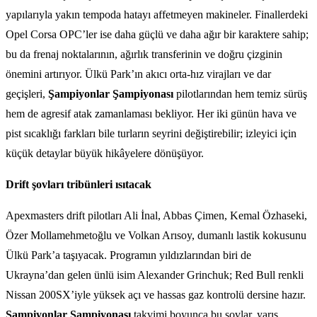
yapılarıyla yakın tempoda hatayı affetmeyen makineler. Finallerdeki
Opel Corsa OPC’ler ise daha güçlü ve daha ağır bir karaktere sahip;
bu da frenaj noktalarının, ağırlık transferinin ve doğru çizginin
önemini artırıyor. Ülkü Park’ın akıcı orta-hız virajları ve dar
geçişleri,
Şampiyonlar Şampiyonası
pilotlarından hem temiz sürüş
hem de agresif atak zamanlaması bekliyor. Her iki günün hava ve
pist sıcaklığı farkları bile turların seyrini değiştirebilir; izleyici için
küçük detaylar büyük hikâyelere dönüşüyor.
Drift şovları tribünleri ısıtacak
Apexmasters drift pilotları Ali İnal, Abbas Çimen, Kemal Özhaseki,
Özer Mollamehmetoğlu ve Volkan Arısoy, dumanlı lastik kokusunu
Ülkü Park’a taşıyacak. Programın yıldızlarından biri de
Ukrayna’dan gelen ünlü isim Alexander Grinchuk; Red Bull renkli
Nissan 200SX’iyle yüksek açı ve hassas gaz kontrolü dersine hazır.
Şampiyonlar Şampiyonası
takvimi boyunca bu şovlar, yarış