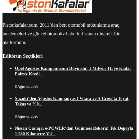
Pistonkafalar.com, 2011’den beri otomobil tutkunlarına araç
incelemeleri ve güncel otomotiv haberleri sunan dinamik bir
platformdur.
Editörün Seçtikleri
Opel Ağustos Kampanyasını Duyurdu! 1 Milyon TL’ye Kadar
Faizsiz Kredi...
8 Ağustos 2026
Suzuki’den Ağustos Kampanyası! Vitara ve S-Cross’ta Fiyat,
Takas ve %0...
8 Ağustos 2026
Nissan Qashqai e-POWER’dan Guinness Rekoru! Tek Depoyla
1.980 Kilometre Yol...