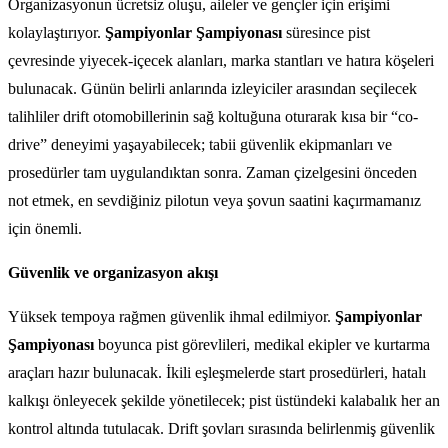
Organizasyonun ücretsiz oluşu, aileler ve gençler için erişimi
kolaylaştırıyor.
Şampiyonlar Şampiyonası
süresince pist
çevresinde yiyecek-içecek alanları, marka stantları ve hatıra köşeleri
bulunacak. Günün belirli anlarında izleyiciler arasından seçilecek
talihliler drift otomobillerinin sağ koltuğuna oturarak kısa bir “co-
drive” deneyimi yaşayabilecek; tabii güvenlik ekipmanları ve
prosedürler tam uygulandıktan sonra. Zaman çizelgesini önceden
not etmek, en sevdiğiniz pilotun veya şovun saatini kaçırmamanız
için önemli.
Güvenlik ve organizasyon akışı
Yüksek tempoya rağmen güvenlik ihmal edilmiyor.
Şampiyonlar
Şampiyonası
boyunca pist görevlileri, medikal ekipler ve kurtarma
araçları hazır bulunacak. İkili eşleşmelerde start prosedürleri, hatalı
kalkışı önleyecek şekilde yönetilecek; pist üstündeki kalabalık her an
kontrol altında tutulacak. Drift şovları sırasında belirlenmiş güvenlik