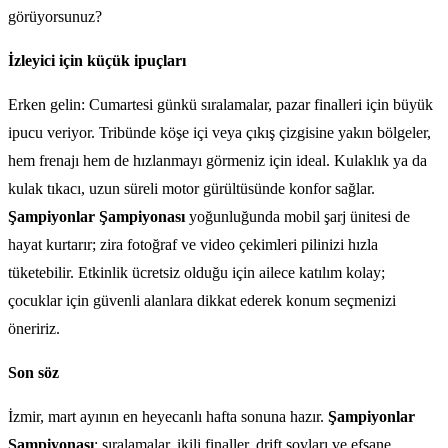
görüyorsunuz?
İzleyici için küçük ipuçları
Erken gelin: Cumartesi günkü sıralamalar, pazar finalleri için büyük
ipucu veriyor. Tribünde köşe içi veya çıkış çizgisine yakın bölgeler,
hem frenajı hem de hızlanmayı görmeniz için ideal. Kulaklık ya da
kulak tıkacı, uzun süreli motor gürültüsünde konfor sağlar.
Şampiyonlar Şampiyonası
yoğunluğunda mobil şarj ünitesi de
hayat kurtarır; zira fotoğraf ve video çekimleri pilinizi hızla
tüketebilir. Etkinlik ücretsiz olduğu için ailece katılım kolay;
çocuklar için güvenli alanlara dikkat ederek konum seçmenizi
öneririz.
Son söz
İzmir, mart ayının en heyecanlı hafta sonuna hazır.
Şampiyonlar
Şampiyonası
; sıralamalar, ikili finaller, drift şovları ve efsane