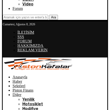
Video
Forum
Ara
Cumartesi, Ağustos 8, 2026
İLETİŞİM
SSS
FORUM
HAKKIMIZDA
REKLAM VERİN
Anasayfa
Haber
Sektörel
Piston Finans
Diğer
Yenilik
Motosiklet
Modifiye