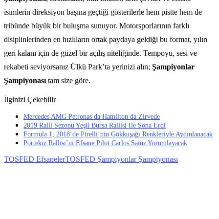
isimlerin direksiyon başına geçtiği gösterilerle hem pistte hem de
tribünde büyük bir buluşma sunuyor. Motorsporlarının farklı
disiplinlerinden en hızlıların ortak paydaya geldiği bu format, yılın
geri kalanı için de güzel bir açılış niteliğinde. Tempoyu, sesi ve
rekabeti seviyorsanız Ülkü Park’ta yerinizi alın;
Şampiyonlar
Şampiyonası
tam size göre.
İlginizi Çekebilir
Mercedes AMG Petronas da Hamilton da Zirvede
2019 Ralli Sezonu Yeşil Bursa Rallisi İle Sona Erdi
Formula 1, 2018’de Pirelli’nin Gökkuşağı Renkleriyle Aydınlanacak
Portekiz Rallisi’ni Efsane Pilot Carlos Sainz Yorumlayacak
TOSFED Efsaneler
TOSFED Şampiyonlar Şampiyonası