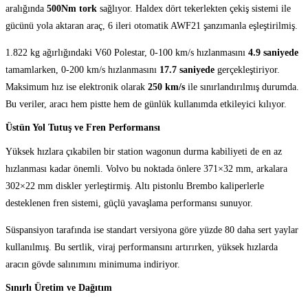
aralığında
500Nm tork
sağlıyor. Haldex dört tekerlekten çekiş sistemi ile
gücünü yola aktaran araç, 6 ileri otomatik AWF21 şanzımanla eşleştirilmiş.
1.822 kg ağırlığındaki V60 Polestar, 0-100 km/s hızlanmasını
4.9 saniyede
tamamlarken, 0-200 km/s hızlanmasını
17.7 saniyede
gerçekleştiriyor.
Maksimum hız ise elektronik olarak
250 km/s
ile sınırlandırılmış durumda.
Bu veriler, aracı hem pistte hem de günlük kullanımda etkileyici kılıyor.
Üstün Yol Tutuş ve Fren Performansı
Yüksek hızlara çıkabilen bir station wagonun durma kabiliyeti de en az
hızlanması kadar önemli. Volvo bu noktada önlere 371×32 mm, arkalara
302×22 mm diskler yerleştirmiş. Altı pistonlu Brembo kaliperlerle
desteklenen fren sistemi, güçlü yavaşlama performansı sunuyor.
Süspansiyon tarafında ise standart versiyona göre yüzde 80 daha sert yaylar
kullanılmış. Bu sertlik, viraj performansını artırırken, yüksek hızlarda
aracın gövde salınımını minimuma indiriyor.
Sınırlı Üretim ve Dağıtım