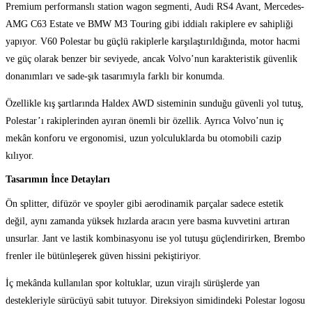
Premium performanslı station wagon segmenti, Audi RS4 Avant, Mercedes-
AMG C63 Estate ve BMW M3 Touring gibi iddialı rakiplere ev sahipliği
yapıyor. V60 Polestar bu güçlü rakiplerle karşılaştırıldığında, motor hacmi
ve güç olarak benzer bir seviyede, ancak Volvo’nun karakteristik güvenlik
donanımları ve sade-şık tasarımıyla farklı bir konumda.
Özellikle kış şartlarında Haldex AWD sisteminin sunduğu güvenli yol tutuş,
Polestar’ı rakiplerinden ayıran önemli bir özellik. Ayrıca Volvo’nun iç
mekân konforu ve ergonomisi, uzun yolculuklarda bu otomobili cazip
kılıyor.
Tasarımın İnce Detayları
Ön splitter, difüzör ve spoyler gibi aerodinamik parçalar sadece estetik
değil, aynı zamanda yüksek hızlarda aracın yere basma kuvvetini artıran
unsurlar. Jant ve lastik kombinasyonu ise yol tutuşu güçlendirirken, Brembo
frenler ile bütünleşerek güven hissini pekiştiriyor.
İç mekânda kullanılan spor koltuklar, uzun virajlı sürüşlerde yan
destekleriyle sürücüyü sabit tutuyor. Direksiyon simidindeki Polestar logosu