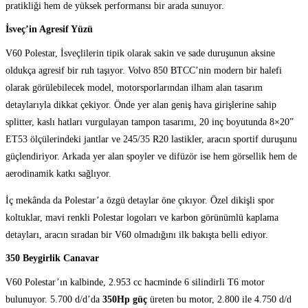
pratikliği hem de yüksek performansı bir arada sunuyor.
İsveç’in Agresif Yüzü
V60 Polestar, İsveçlilerin tipik olarak sakin ve sade duruşunun aksine
oldukça agresif bir ruh taşıyor. Volvo 850 BTCC’nin modern bir halefi
olarak görülebilecek model, motorsporlarından ilham alan tasarım
detaylarıyla dikkat çekiyor. Önde yer alan geniş hava girişlerine sahip
splitter, kaslı hatları vurgulayan tampon tasarımı, 20 inç boyutunda 8×20”
ET53 ölçülerindeki jantlar ve 245/35 R20 lastikler, aracın sportif duruşunu
güçlendiriyor. Arkada yer alan spoyler ve difüzör ise hem görsellik hem de
aerodinamik katkı sağlıyor.
İç mekânda da Polestar’a özgü detaylar öne çıkıyor. Özel dikişli spor
koltuklar, mavi renkli Polestar logoları ve karbon görünümlü kaplama
detayları, aracın sıradan bir V60 olmadığını ilk bakışta belli ediyor.
350 Beygirlik Canavar
V60 Polestar’ın kalbinde, 2.953 cc hacminde 6 silindirli T6 motor
bulunuyor. 5.700 d/d’da
350Hp güç
üreten bu motor, 2.800 ile 4.750 d/d