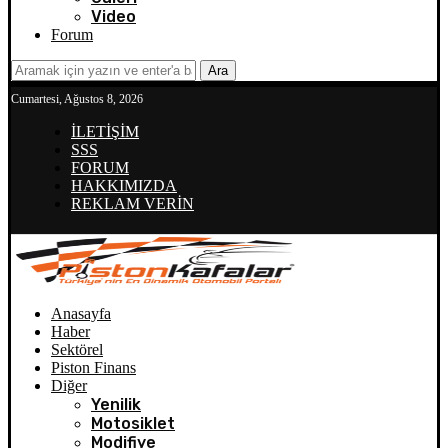
Video
Forum
Ara
Cumartesi, Ağustos 8, 2026
İLETİŞİM
SSS
FORUM
HAKKIMIZDA
REKLAM VERİN
Anasayfa
Haber
Sektörel
Piston Finans
Diğer
Yenilik
Motosiklet
Modifiye