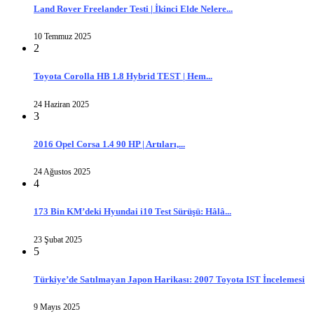
Land Rover Freelander Testi | İkinci Elde Nelere...
10 Temmuz 2025
2
Toyota Corolla HB 1.8 Hybrid TEST | Hem...
24 Haziran 2025
3
2016 Opel Corsa 1.4 90 HP | Artıları,...
24 Ağustos 2025
4
173 Bin KM’deki Hyundai i10 Test Sürüşü: Hâlâ...
23 Şubat 2025
5
Türkiye’de Satılmayan Japon Harikası: 2007 Toyota IST İncelemesi
9 Mayıs 2025