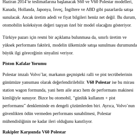
Haziran 2014’te teslimatlarına başlanacak S60 ve V60 Polestar modelleri,
Kanada, Hollanda, Japonya, İsveç, İngiltere ve ABD gibi pazarlarda satışa
sunulacak. Ancak üretim adedi ve fiyat bilgileri henüz net değil. Bu durum,
otomobilin koleksiyon değeri taşıyan özel bir model olacağını gösteriyor.
Türkiye pazarı için resmi bir açıklama bulunmasa da, sınırlı üretim ve
yüksek performans faktörü, modelin ülkemizde satışa sunulması durumunda
büyük ilgi göreceğinin sinyalini veriyor.
Piston Kafalar Yorumu
Polestar imzalı Volvo’lar, markanın geçmişteki ralli ve pist tecrübelerinin
günümüze yansıması olarak değerlendirilebilir.
V60 Polestar
ise bu mirası
station wagon formunda, yani hem aile aracı hem de performans makinesi
kimliğiyle sunuyor. Bizce bu otomobil, “günlük kullanım + pist
performansı” denkleminde en dengeli çözümlerden biri. Ayrıca, Volvo’nun
güvenlikten ödün vermeden performans sunabilmesi, Polestar
mühendisliğinin ne kadar ileri olduğunu kanıtlıyor.
Rakipler Karşısında V60 Polestar