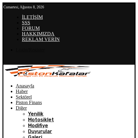
Cumartesi, Ağustos 8, 2026
İLETİŞİM
SSS
FORUM
HAKKIMIZDA
REKLAM VERİN
Login/Register
Anasayfa
Haber
Sektörel
Piston Finans
Diğer
Yenilik
Motosiklet
Modifiye
Duyurular
Galeri