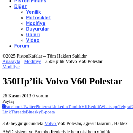
Piston Finans
Diğer
Yenilik
Motosiklet
Modifiye
Duyurular
Galeri
Video
Forum
©2025 PistonKafalar – Tüm Hakları Saklıdır.
Anasayfa
-
Modifiye
-
350Hp’lik Volvo V60 Polestar
Modifiye
350Hp’lik Volvo V60 Polestar
26 Kasım 2013
0 yorum
Paylaş
0
Facebook
Twitter
Pinterest
Linkedin
Tumblr
VK
Reddit
Whatsapp
Telgraf
Link
Threads
Bluesky
E-posta
350 beygir gücündeki
Volvo
V60 Polestar, agresif tasarımı, Haldex
AWD sistemi ve Brembo frenleriyle hem pist hem günlük