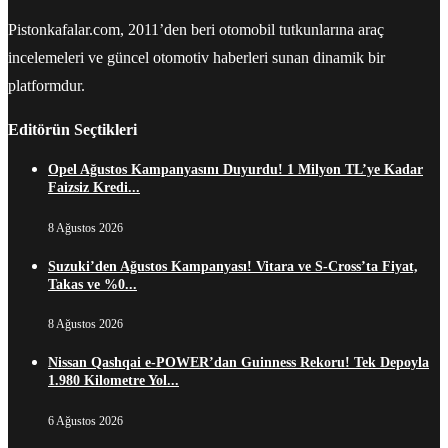
Pistonkafalar.com, 2011’den beri otomobil tutkunlarına araç
incelemeleri ve güncel otomotiv haberleri sunan dinamik bir
platformdur.
Editörün Seçtikleri
Opel Ağustos Kampanyasını Duyurdu! 1 Milyon TL’ye Kadar
Faizsiz Kredi...
8 Ağustos 2026
Suzuki’den Ağustos Kampanyası! Vitara ve S-Cross’ta Fiyat,
Takas ve %0...
8 Ağustos 2026
Nissan Qashqai e-POWER’dan Guinness Rekoru! Tek Depoyla
1.980 Kilometre Yol...
6 Ağustos 2026