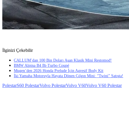
İlginizi Çekebilir
CALLUM’dan 100 Bin Doları Aşan Klasik Mini Restomod!
BMW Alpina B4 Bi-Turbo Coupé
Mugen’den 2026 Honda Prelude İçin Agresif Body Kit
İki Yamaha Motoruyla Hayata Dönen Çılgın Mini: “Twini” Satışta!
Polestar
S60 Polestar
Volvo Polestar
Volvo V60
Volvo V60 Polestar