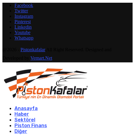
Facebook
Twitter
Instagram
Pinterest
Linkedin
Youtube
Whatsapp
@2026 -
Pistonkafalar
All Right Reserved. Designed and
Developed by
Vemart.Net
Anasayfa
Haber
Sektörel
Piston Finans
Diğer