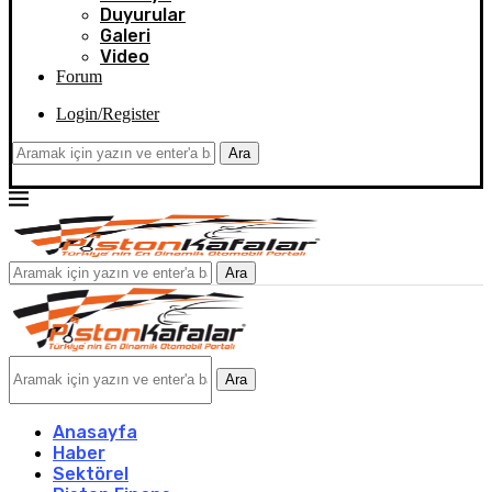
Duyurular
Galeri
Video
Forum
Login/Register
Ara
Ara
Ara
Anasayfa
Haber
Sektörel