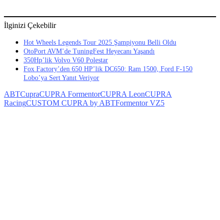
İlginizi Çekebilir
Hot Wheels Legends Tour 2025 Şampiyonu Belli Oldu
OtoPort AVM’de TuningFest Heyecanı Yaşandı
350Hp’lik Volvo V60 Polestar
Fox Factory’den 650 HP’lik DC650: Ram 1500, Ford F-150
Lobo’ya Sert Yanıt Veriyor
ABT
Cupra
CUPRA Formentor
CUPRA Leon
CUPRA
Racing
CUSTOM CUPRA by ABT
Formentor VZ5