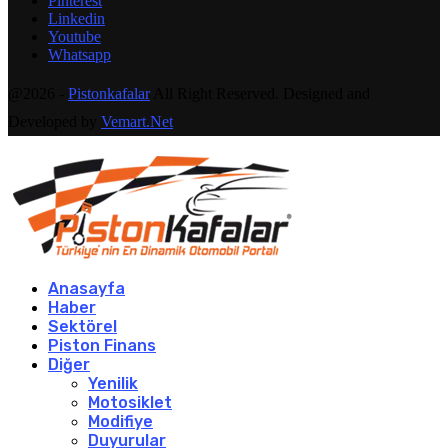
Pinterest
Linkedin
Youtube
Whatsapp
@2026 -
Pistonkafalar
All Right Reserved. Designed and
Developed by
Vemart.Net
Anasayfa
Haber
Sektörel
Piston Finans
Diğer
Yenilik
Motosiklet
Modifiye
Duyurular