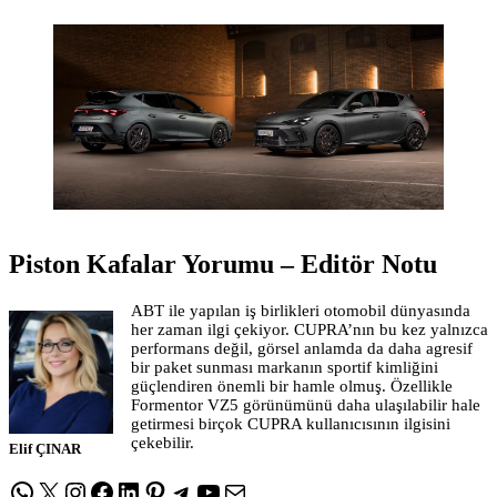
Piston Kafalar Yorumu – Editör Notu
ABT ile yapılan iş birlikleri otomobil dünyasında
her zaman ilgi çekiyor. CUPRA’nın bu kez yalnızca
performans değil, görsel anlamda da daha agresif
bir paket sunması markanın sportif kimliğini
güçlendiren önemli bir hamle olmuş. Özellikle
Formentor VZ5 görünümünü daha ulaşılabilir hale
getirmesi birçok CUPRA kullanıcısının ilgisini
çekebilir.
Elif ÇINAR
WhatsApp
X
Instagram
Facebook
LinkedIn
Pinterest
Telegram
YouTube
E-posta