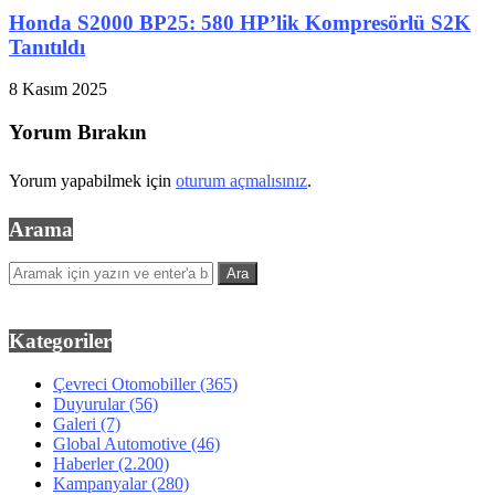
Honda S2000 BP25: 580 HP’lik Kompresörlü S2K
Tanıtıldı
8 Kasım 2025
Yorum Bırakın
Yorum yapabilmek için
oturum açmalısınız
.
Arama
Kategoriler
Çevreci Otomobiller
(365)
Duyurular
(56)
Galeri
(7)
Global Automotive
(46)
Haberler
(2.200)
Kampanyalar
(280)