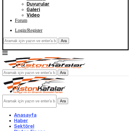
Duyurular
Galeri
Video
Forum
Login/Register
Ara
Ara
Ara
Anasayfa
Haber
Sektörel