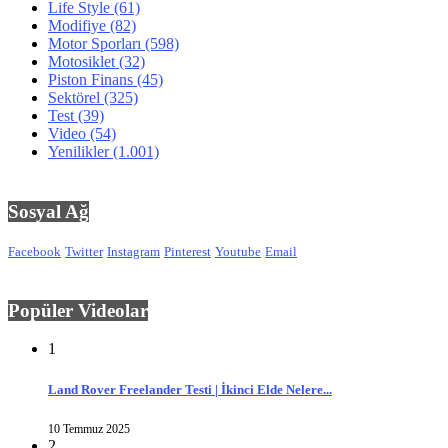
Life Style
(61)
Modifiye
(82)
Motor Sporları
(598)
Motosiklet
(32)
Piston Finans
(45)
Sektörel
(325)
Test
(39)
Video
(54)
Yenilikler
(1.001)
Sosyal Ağ
Facebook
Twitter
Instagram
Pinterest
Youtube
Email
Popüler Videolar
1
Land Rover Freelander Testi | İkinci Elde Nelere...
10 Temmuz 2025
2