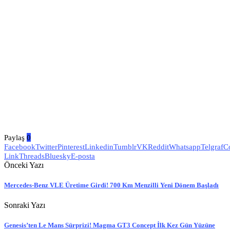
Paylaş
0
Facebook
Twitter
Pinterest
Linkedin
Tumblr
VK
Reddit
Whatsapp
Telgraf
C
Link
Threads
Bluesky
E-posta
Önceki Yazı
Mercedes-Benz VLE Üretime Girdi! 700 Km Menzilli Yeni Dönem Başladı
Sonraki Yazı
Genesis’ten Le Mans Sürprizi! Magma GT3 Concept İlk Kez Gün Yüzüne