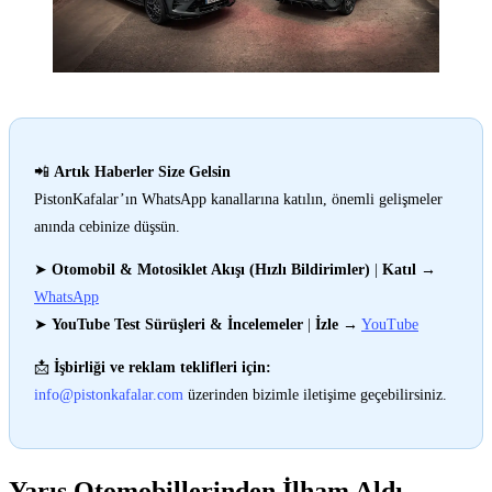
📲
Artık Haberler Size Gelsin
PistonKafalar’ın WhatsApp kanallarına katılın, önemli gelişmeler
anında cebinize düşsün.
➤
Otomobil & Motosiklet Akışı (Hızlı Bildirimler)
|
Katıl
→
WhatsApp
➤
YouTube Test Sürüşleri & İncelemeler
|
İzle
→
YouTube
📩
İşbirliği ve reklam teklifleri için:
info@pistonkafalar.com
üzerinden bizimle iletişime geçebilirsiniz.
Yarış Otomobillerinden İlham Aldı