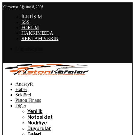
Cumartesi, Ağustos 8, 2026
İLETİŞİM
SSS
FORUM
HAKKIMIZDA
REKLAM VERİN
Login/Register
Anasayfa
Haber
Sektörel
Piston Finans
Diğer
Yenilik
Motosiklet
Modifiye
Duyurular
Galeri