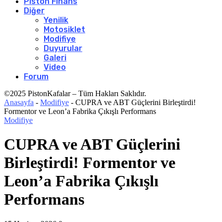
Piston Finans
Diğer
Yenilik
Motosiklet
Modifiye
Duyurular
Galeri
Video
Forum
©2025 PistonKafalar – Tüm Hakları Saklıdır.
Anasayfa
-
Modifiye
-
CUPRA ve ABT Güçlerini Birleştirdi!
Formentor ve Leon’a Fabrika Çıkışlı Performans
Modifiye
CUPRA ve ABT Güçlerini
Birleştirdi! Formentor ve
Leon’a Fabrika Çıkışlı
Performans