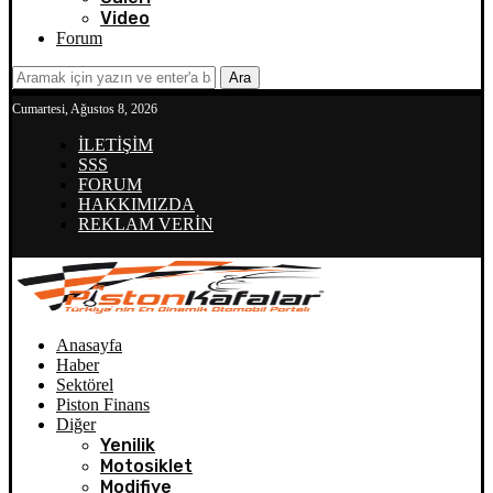
Video
Forum
Ara
Cumartesi, Ağustos 8, 2026
İLETİŞİM
SSS
FORUM
HAKKIMIZDA
REKLAM VERİN
Anasayfa
Haber
Sektörel
Piston Finans
Diğer
Yenilik
Motosiklet
Modifiye