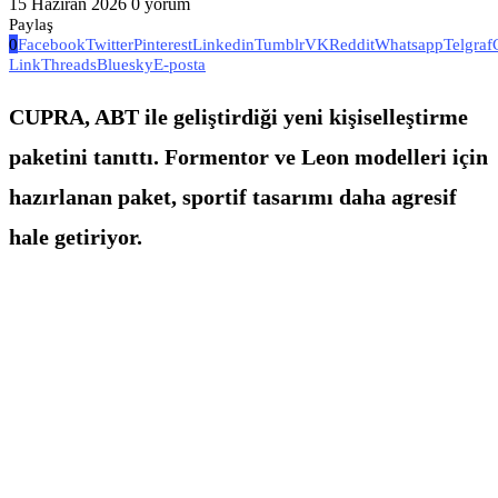
15 Haziran 2026
0 yorum
Paylaş
0
Facebook
Twitter
Pinterest
Linkedin
Tumblr
VK
Reddit
Whatsapp
Telgraf
Link
Threads
Bluesky
E-posta
CUPRA, ABT ile geliştirdiği yeni kişiselleştirme
paketini tanıttı. Formentor ve Leon modelleri için
hazırlanan paket, sportif tasarımı daha agresif
hale getiriyor.