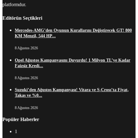
platformdur.
Editörün Seçtikleri
Mercedes-AMG’den Oyunun Kurallarını Değiştirecek GT! 800
KM Menzil, 544 HP...
8 Ağustos 2026
Opel Ağustos Kampanyasını Duyurdu! 1 Milyon TL’ye Kadar
Faizsiz Kredi...
8 Ağustos 2026
Suzuki’den Ağustos Kampanyası! Vitara ve S-Cross’ta Fiyat,
Takas ve %0...
8 Ağustos 2026
Popüler Haberler
1