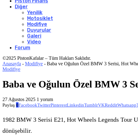
Piston Finans
Diğer
Yenilik
Motosiklet
Modifiye
Duyurular
Galeri
Video
Forum
©2025 PistonKafalar – Tüm Hakları Saklıdır.
Anasayfa
-
Modifiye
-
Baba ve Oğulun Özel BMW 3 Serisi, Hot Whe
Modifiye
Baba ve Oğulun Özel BMW 3 Ser
27 Ağustos 2025
1 yorum
Paylaş
0
Facebook
Twitter
Pinterest
Linkedin
Tumblr
VK
Reddit
Whatsapp
1982 BMW 3 Serisi E21, Hot Wheels Legends Tour UK’
dönüşebilir.