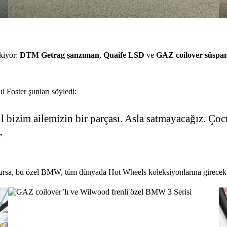
ekiyor:
DTM Getrag şanzıman
,
Quaife LSD
ve
GAZ coilover süspa
 Foster şunları söyledi:
l bizim ailemizin bir parçası. Asla satmayacağız. 
”
 olursa, bu özel BMW, tüm dünyada Hot Wheels koleksiyonlarına girecek