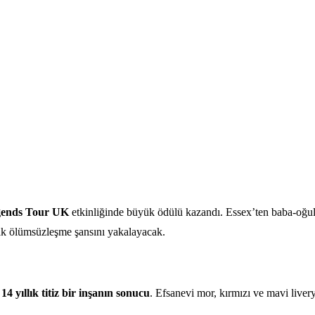
gends Tour UK
etkinliğinde büyük ödülü kazandı. Essex’ten baba-oğul 
k ölümsüzleşme şansını yakalayacak.
m
14 yıllık titiz bir inşanın sonucu
. Efsanevi mor, kırmızı ve mavi liver