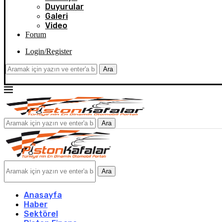
Duyurular
Galeri
Video
Forum
Login/Register
Ara
Ara
Ara
Anasayfa
Haber
Sektörel