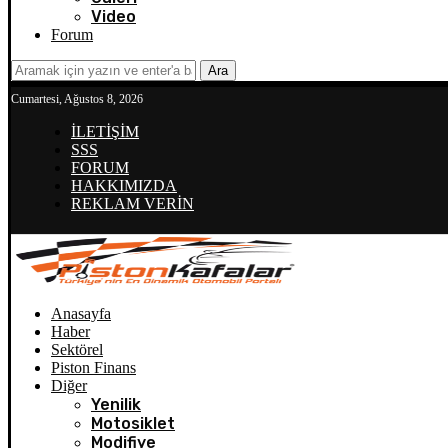
Video
Forum
Ara
Cumartesi, Ağustos 8, 2026
İLETİŞİM
SSS
FORUM
HAKKIMIZDA
REKLAM VERİN
Anasayfa
Haber
Sektörel
Piston Finans
Diğer
Yenilik
Motosiklet
Modifiye