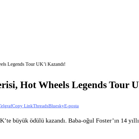
els Legends Tour UK’i Kazandı!
isi, Hot Wheels Legends Tour U
Telgraf
Copy Link
Threads
Bluesky
E-posta
te büyük ödülü kazandı. Baba-oğul Foster’ın 14 yıllı