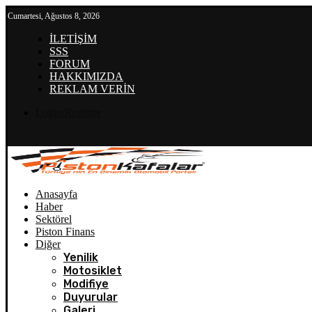
Cumartesi, Ağustos 8, 2026
İLETİŞİM
SSS
FORUM
HAKKIMIZDA
REKLAM VERİN
Login/Register
Anasayfa
Haber
Sektörel
Piston Finans
Diğer
Yenilik
Motosiklet
Modifiye
Duyurular
Galeri