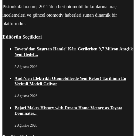
Pistonkafalar.com, 2011’den beri otomobil tutkunlarına araç
incelemeleri ve güncel otomotiv haberleri sunan dinamik bir
platformdur.
Editörün Seçtikleri
Toyota’dan Şaşırtan Hamle! Kârı Gerilerken 9,7 Milyon Araçlık
Yeni Hedef...
5 Ağustos 2026
Audi’den Elektrikli Otomobillerde Yeni Rekor! Tarihinin En
Verimli Modeli Geliyor
4 Ağustos 2026
Pajari Makes History with Dream Home Victory as Toyota
Dominates...
2 Ağustos 2026