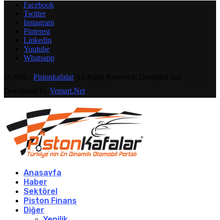
Facebook
Twitter
Instagram
Pinterest
Linkedin
Youtube
Whatsapp
@2026 -
Pistonkafalar
All Right Reserved. Designed and
Developed by
Vemart.Net
Anasayfa
Haber
Sektörel
Piston Finans
Diğer
Yenilik