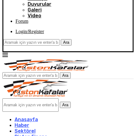
Duyurular
Galeri
Video
Forum
Login/Register
Ara
Ara
Ara
Anasayfa
Haber
Sektörel