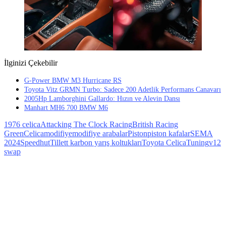
İlginizi Çekebilir
G-Power BMW M3 Hurricane RS
Toyota Vitz GRMN Turbo: Sadece 200 Adetlik Performans Canavarı
2005Hp Lamborghini Gallardo: Hızın ve Alevin Dansı
Manhart MH6 700 BMW M6
1976 celica
Attacking The Clock Racing
British Racing
Green
Celica
modifiye
modifiye arabalar
Piston
piston kafalar
SEMA
2024
Speedhut
Tillett karbon yarış koltukları
Toyota Celica
Tuning
v12
swap