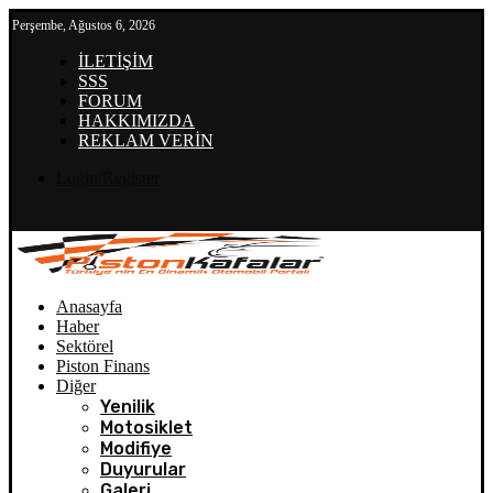
Perşembe, Ağustos 6, 2026
İLETİŞİM
SSS
FORUM
HAKKIMIZDA
REKLAM VERİN
Login/Register
Anasayfa
Haber
Sektörel
Piston Finans
Diğer
Yenilik
Motosiklet
Modifiye
Duyurular
Galeri