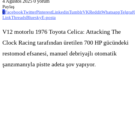
4 Ağustos 2025
0 yorum
Paylaş
0
Facebook
Twitter
Pinterest
Linkedin
Tumblr
VK
Reddit
Whatsapp
Telgraf
Link
Threads
Bluesky
E-posta
V12 motorlu 1976 Toyota Celica: Attacking The
Clock Racing tarafından üretilen 700 HP gücündeki
restomod efsanesi, manuel debriyajlı otomatik
şanzımanıyla pistte adeta şov yapıyor.