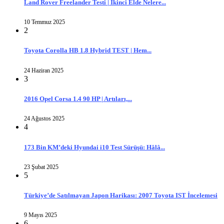
Land Rover Freelander Testi | İkinci Elde Nelere...
10 Temmuz 2025
2
Toyota Corolla HB 1.8 Hybrid TEST | Hem...
24 Haziran 2025
3
2016 Opel Corsa 1.4 90 HP | Artıları,...
24 Ağustos 2025
4
173 Bin KM’deki Hyundai i10 Test Sürüşü: Hâlâ...
23 Şubat 2025
5
Türkiye’de Satılmayan Japon Harikası: 2007 Toyota IST İncelemesi
9 Mayıs 2025
6