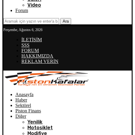
Video
Forum
Ara
Perşembe, Ağustos 6, 2026
İLETİŞİM
SSS
FORUM
HAKKIMIZDA
REKLAM VERİN
Anasayfa
Haber
Sektörel
Piston Finans
Diğer
Yenilik
Motosiklet
Modifiye