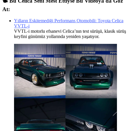
📽️ Bu Celica Seni Mest Ettiyse Bu Videoya da Göz
At:
Yılların Eskitemediği Performans Otomobili: Toyota Celica
VVTL-i
VVTL-i motorlu efsanevi Celica’nın test sürüşü, klasik sürüş
keyfini günümüz yollarında yeniden yaşatıyor.