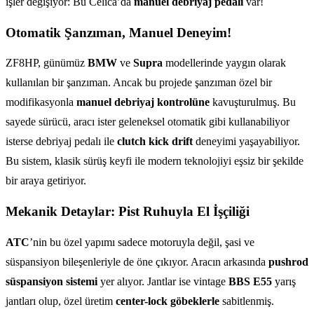
işler değişiyor: Bu Celica’da
manuel debriyaj pedalı
var!
Otomatik Şanzıman, Manuel Deneyim!
ZF8HP, günümüz
BMW
ve
Supra
modellerinde yaygın olarak
kullanılan bir şanzıman. Ancak bu projede şanzıman özel bir
modifikasyonla
manuel debriyaj kontrolüne
kavuşturulmuş. Bu
sayede sürücü, aracı ister geleneksel otomatik gibi kullanabiliyor
isterse debriyaj pedalı ile
clutch kick drift
deneyimi yaşayabiliyor.
Bu sistem, klasik sürüş keyfi ile modern teknolojiyi eşsiz bir şekilde
bir araya getiriyor.
Mekanik Detaylar: Pist Ruhuyla El İşçiliği
ATC
’nin bu özel yapımı sadece motoruyla değil, şasi ve
süspansiyon bileşenleriyle de öne çıkıyor. Aracın arkasında
pushrod
süspansiyon sistemi
yer alıyor. Jantlar ise vintage
BBS E55
yarış
jantları olup, özel üretim
center-lock göbeklerle
sabitlenmiş.