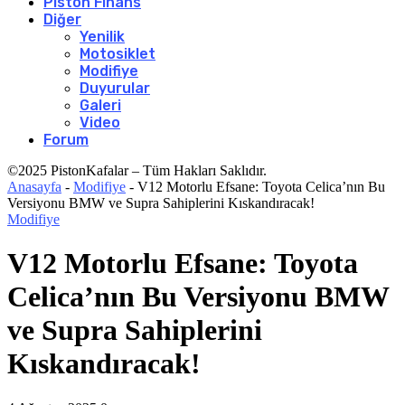
Piston Finans
Diğer
Yenilik
Motosiklet
Modifiye
Duyurular
Galeri
Video
Forum
©2025 PistonKafalar – Tüm Hakları Saklıdır.
Anasayfa
-
Modifiye
-
V12 Motorlu Efsane: Toyota Celica’nın Bu
Versiyonu BMW ve Supra Sahiplerini Kıskandıracak!
Modifiye
V12 Motorlu Efsane: Toyota
Celica’nın Bu Versiyonu BMW
ve Supra Sahiplerini
Kıskandıracak!