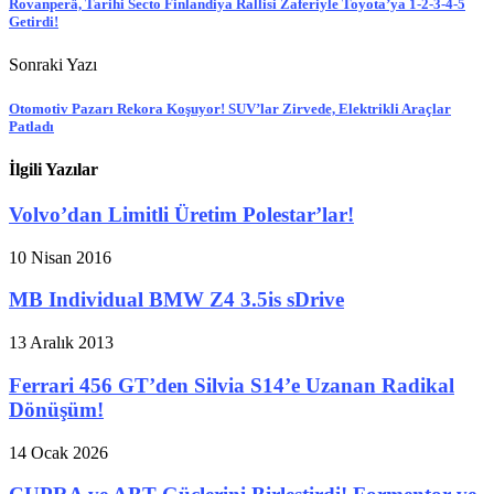
Rovanperä, Tarihi Secto Finlandiya Rallisi Zaferiyle Toyota’ya 1-2-3-4-5
Getirdi!
Sonraki Yazı
Otomotiv Pazarı Rekora Koşuyor! SUV’lar Zirvede, Elektrikli Araçlar
Patladı
İlgili Yazılar
Volvo’dan Limitli Üretim Polestar’lar!
10 Nisan 2016
MB Individual BMW Z4 3.5is sDrive
13 Aralık 2013
Ferrari 456 GT’den Silvia S14’e Uzanan Radikal
Dönüşüm!
14 Ocak 2026