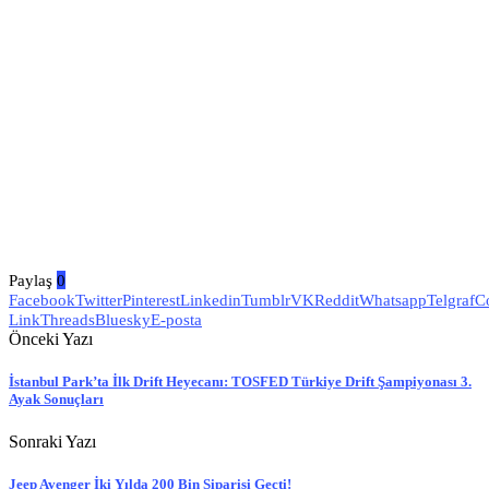
Paylaş
0
Facebook
Twitter
Pinterest
Linkedin
Tumblr
VK
Reddit
Whatsapp
Telgraf
C
Link
Threads
Bluesky
E-posta
Önceki Yazı
İstanbul Park’ta İlk Drift Heyecanı: TOSFED Türkiye Drift Şampiyonası 3.
Ayak Sonuçları
Sonraki Yazı
Jeep Avenger İki Yılda 200 Bin Siparişi Geçti!