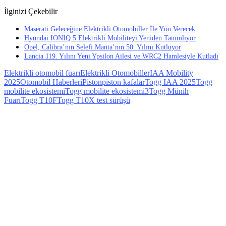
İlginizi Çekebilir
Maserati Geleceğine Elektrikli Otomobiller İle Yön Verecek
Hyundai IONIQ 5 Elektrikli Mobiliteyi Yeniden Tanımlıyor
Opel, Calibra’nın Selefi Manta’nın 50. Yılını Kutluyor
Lancia 119. Yılını Yeni Ypsilon Ailesi ve WRC2 Hamlesiyle Kutladı
Elektrikli otomobil fuarı
Elektrikli Otomobiller
IAA Mobility
2025
Otomobil Haberleri
Piston
piston kafalar
Togg IAA 2025
Togg
mobilite ekosistemi
Togg mobilite ekosistemi3
Togg Münih
Fuarı
Togg T10F
Togg T10X test sürüşü