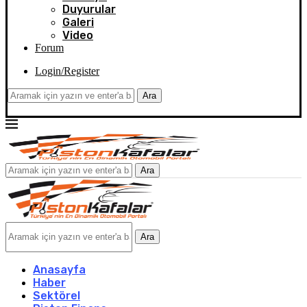
Duyurular
Galeri
Video
Forum
Login/Register
Ara
Ara
Ara
Anasayfa
Haber
Sektörel