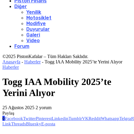
Piston Finans
Diğer
Yenilik
Motosiklet
Modifiye
Duyurular
Galeri
Video
Forum
©2025 PistonKafalar – Tüm Hakları Saklıdır.
Anasayfa
-
Haberler
-
Togg IAA Mobility 2025’te Yerini Alıyor
Haberler
Togg IAA Mobility 2025’te
Yerini Alıyor
25 Ağustos 2025
2 yorum
Paylaş
0
Facebook
Twitter
Pinterest
Linkedin
Tumblr
VK
Reddit
Whatsapp
Telgraf
Link
Threads
Bluesky
E-posta