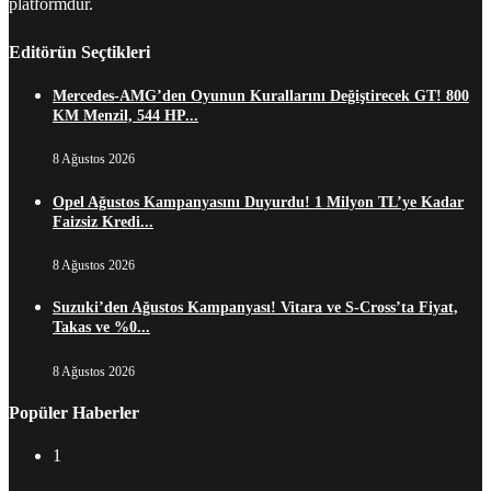
platformdur.
Editörün Seçtikleri
Mercedes-AMG’den Oyunun Kurallarını Değiştirecek GT! 800
KM Menzil, 544 HP...
8 Ağustos 2026
Opel Ağustos Kampanyasını Duyurdu! 1 Milyon TL’ye Kadar
Faizsiz Kredi...
8 Ağustos 2026
Suzuki’den Ağustos Kampanyası! Vitara ve S-Cross’ta Fiyat,
Takas ve %0...
8 Ağustos 2026
Popüler Haberler
1