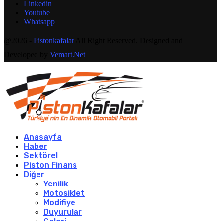
Linkedin
Youtube
Whatsapp
@2026 -
Pistonkafalar
All Right Reserved. Designed and
Developed by
Vemart.Net
Anasayfa
Haber
Sektörel
Piston Finans
Diğer
Yenilik
Motosiklet
Modifiye
Duyurular