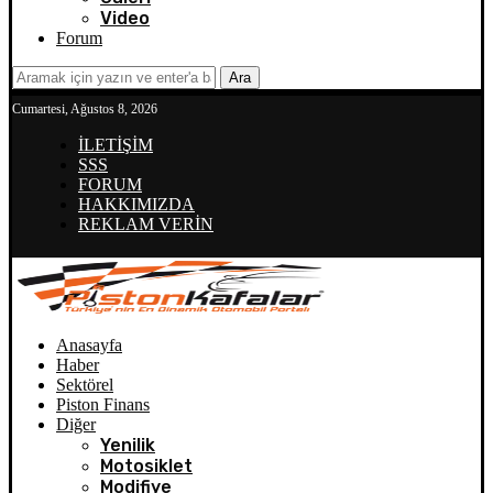
Video
Forum
Ara
Cumartesi, Ağustos 8, 2026
İLETİŞİM
SSS
FORUM
HAKKIMIZDA
REKLAM VERİN
Anasayfa
Haber
Sektörel
Piston Finans
Diğer
Yenilik
Motosiklet
Modifiye