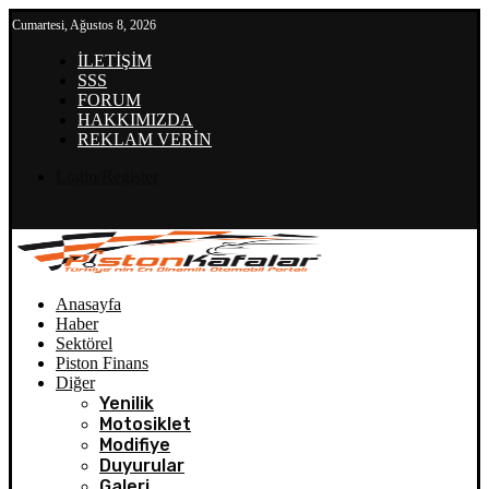
Cumartesi, Ağustos 8, 2026
İLETİŞİM
SSS
FORUM
HAKKIMIZDA
REKLAM VERİN
Login/Register
Anasayfa
Haber
Sektörel
Piston Finans
Diğer
Yenilik
Motosiklet
Modifiye
Duyurular
Galeri