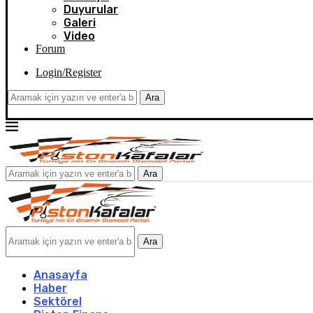
Duyurular
Galeri
Video
Forum
Login/Register
Ara
Ara
Ara
Anasayfa
Haber
Sektörel