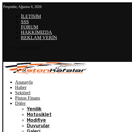
Perşembe, Ağustos 6, 2026
İLETİŞİM
SSS
FORUM
HAKKIMIZDA
REKLAM VERİN
Login/Register
Anasayfa
Haber
Sektörel
Piston Finans
Diğer
Yenilik
Motosiklet
Modifiye
Duyurular
Galeri