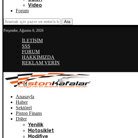
Video
Forum
Ara
Perşembe, Ağustos 6, 2026
İLETİŞİM
SSS
FORUM
HAKKIMIZDA
REKLAM VERİN
Anasayfa
Haber
Sektörel
Piston Finans
Diğer
Yenilik
Motosiklet
Modifiye