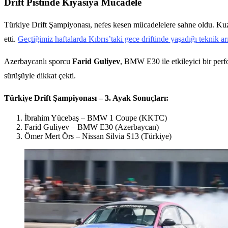
Drift Pistinde Kıyasıya Mücadele
Türkiye Drift Şampiyonası, nefes kesen mücadelelere sahne oldu. K
etti.
Geçtiğimiz haftalarda Kıbrıs’taki gece driftinde yaşadığı teknik 
Azerbaycanlı sporcu
Farid Guliyev
, BMW E30 ile etkileyici bir per
sürüşüyle dikkat çekti.
Türkiye Drift Şampiyonası – 3. Ayak Sonuçları:
İbrahim Yücebaş – BMW 1 Coupe (KKTC)
Farid Guliyev – BMW E30 (Azerbaycan)
Ömer Mert Örs – Nissan Silvia S13 (Türkiye)