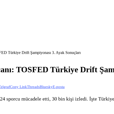
SFED Türkiye Drift Şampiyonası 3. Ayak Sonuçları
ecanı: TOSFED Türkiye Drift Şam
Telgraf
Copy Link
Threads
Bluesky
E-posta
ı. 24 sporcu mücadele etti, 30 bin kişi izledi. İşte Türk