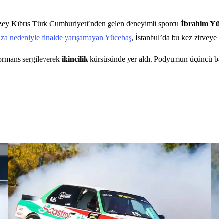
uzey Kıbrıs Türk Cumhuriyeti’nden gelen deneyimli sporcu
İbrahim Yü
arıza nedeniyle finalde yarışamayan Yücebaş
, İstanbul’da bu kez zirveye
formans sergileyerek
ikincilik
kürsüsünde yer aldı. Podyumun üçüncü b