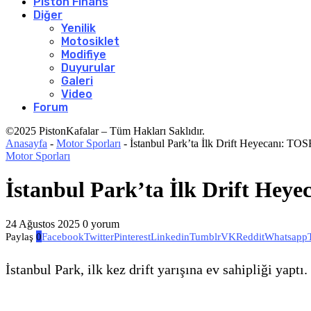
Piston Finans
Diğer
Yenilik
Motosiklet
Modifiye
Duyurular
Galeri
Video
Forum
©2025 PistonKafalar – Tüm Hakları Saklıdır.
Anasayfa
-
Motor Sporları
-
İstanbul Park’ta İlk Drift Heyecanı: TO
Motor Sporları
İstanbul Park’ta İlk Drift Hey
24 Ağustos 2025
0 yorum
Paylaş
0
Facebook
Twitter
Pinterest
Linkedin
Tumblr
VK
Reddit
Whatsapp
İstanbul Park, ilk kez drift yarışına ev sahipliği yapt