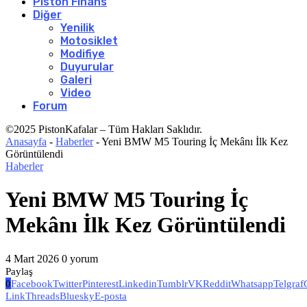
Piston Finans
Diğer
Yenilik
Motosiklet
Modifiye
Duyurular
Galeri
Video
Forum
©2025 PistonKafalar – Tüm Hakları Saklıdır.
Anasayfa
-
Haberler
-
Yeni BMW M5 Touring İç Mekânı İlk Kez
Görüntülendi
Haberler
Yeni BMW M5 Touring İç
Mekânı İlk Kez Görüntülendi
4 Mart 2026
0 yorum
Paylaş
0
Facebook
Twitter
Pinterest
Linkedin
Tumblr
VK
Reddit
Whatsapp
Telgraf
Link
Threads
Bluesky
E-posta