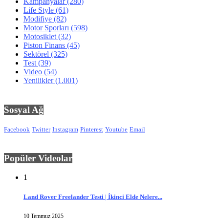
Kampanyalar
(280)
Life Style
(61)
Modifiye
(82)
Motor Sporları
(598)
Motosiklet
(32)
Piston Finans
(45)
Sektörel
(325)
Test
(39)
Video
(54)
Yenilikler
(1.001)
Sosyal Ağ
Facebook
Twitter
Instagram
Pinterest
Youtube
Email
Popüler Videolar
1
Land Rover Freelander Testi | İkinci Elde Nelere...
10 Temmuz 2025