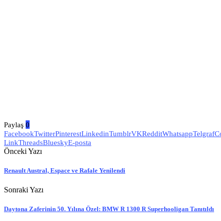
Paylaş
0
Facebook
Twitter
Pinterest
Linkedin
Tumblr
VK
Reddit
Whatsapp
Telgraf
C
Link
Threads
Bluesky
E-posta
Önceki Yazı
Renault Austral, Espace ve Rafale Yenilendi
Sonraki Yazı
Daytona Zaferinin 50. Yılına Özel: BMW R 1300 R Superhooligan Tanıtıldı