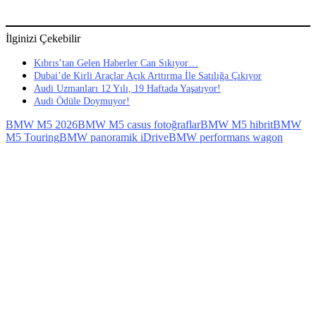
İlginizi Çekebilir
Kıbrıs’tan Gelen Haberler Can Sıkıyor…
Dubai’de Kirli Araçlar Açık Arttırma İle Satılığa Çıkıyor
Audi Uzmanları 12 Yılı, 19 Haftada Yaşatıyor!
Audi Ödüle Doymuyor!
BMW M5 2026
BMW M5 casus fotoğraflar
BMW M5 hibrit
BMW
M5 Touring
BMW panoramik iDrive
BMW performans wagon