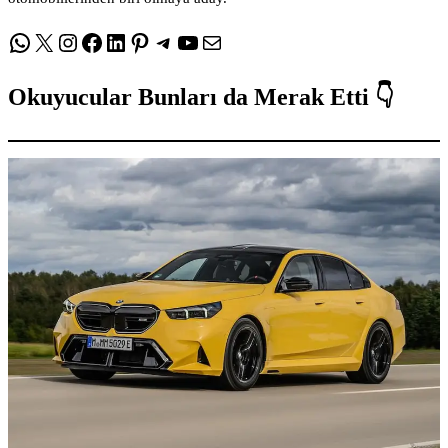
WhatsApp
X
Instagram
Facebook
LinkedIn
Pinterest
Telegram
YouTube
E-posta
Okuyucular Bunları da Merak Etti 👇