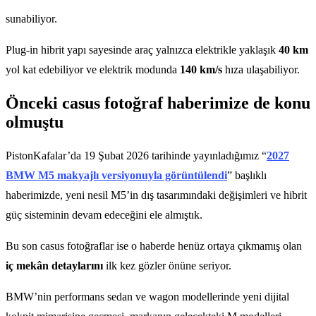
sunabiliyor.
Plug-in hibrit yapı sayesinde araç yalnızca elektrikle yaklaşık
40 km
yol kat edebiliyor ve elektrik modunda
140 km/s
hıza ulaşabiliyor.
Önceki casus fotoğraf haberimize de konu
olmuştu
PistonKafalar’da 19 Şubat 2026 tarihinde yayınladığımız “
2027
BMW M5 makyajlı versiyonuyla görüntülendi
” başlıklı
haberimizde, yeni nesil M5’in dış tasarımındaki değişimleri ve hibrit
güç sisteminin devam edeceğini ele almıştık.
Bu son casus fotoğraflar ise o haberde henüz ortaya çıkmamış olan
iç mekân detaylarını
ilk kez gözler önüne seriyor.
BMW’nin performans sedan ve wagon modellerinde yeni dijital