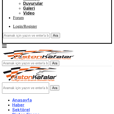
Duyurular
Galeri
Video
Forum
Login/Register
Ara
Ara
Ara
Anasayfa
Haber
Sektörel