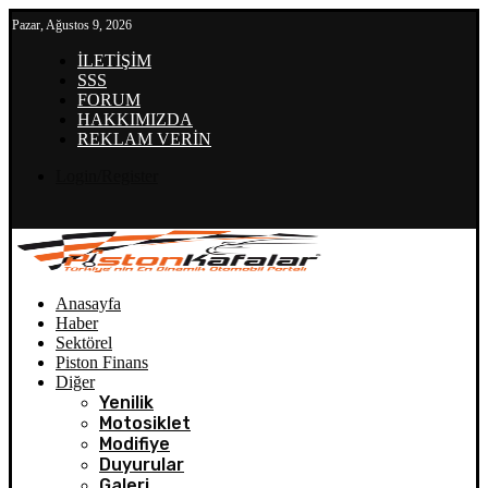
Pazar, Ağustos 9, 2026
İLETİŞİM
SSS
FORUM
HAKKIMIZDA
REKLAM VERİN
Login/Register
Anasayfa
Haber
Sektörel
Piston Finans
Diğer
Yenilik
Motosiklet
Modifiye
Duyurular
Galeri