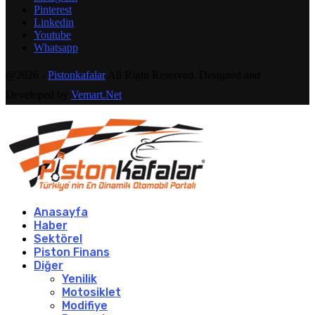
Pinterest
Linkedin
Youtube
Whatsapp
@2026 -
Pistonkafalar
All Right Reserved. Designed and
Developed by
Vemart.Net
Anasayfa
Haber
Sektörel
Piston Finans
Diğer
Yenilik
Motosiklet
Modifiye