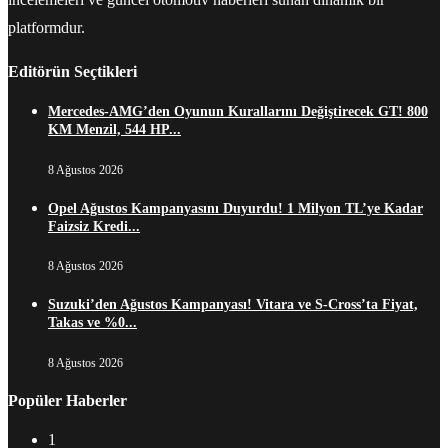
platformdur.
Editörün Seçtikleri
Mercedes-AMG’den Oyunun Kurallarını Değiştirecek GT! 800
KM Menzil, 544 HP...
8 Ağustos 2026
Opel Ağustos Kampanyasını Duyurdu! 1 Milyon TL’ye Kadar
Faizsiz Kredi...
8 Ağustos 2026
Suzuki’den Ağustos Kampanyası! Vitara ve S-Cross’ta Fiyat,
Takas ve %0...
8 Ağustos 2026
Popüler Haberler
1