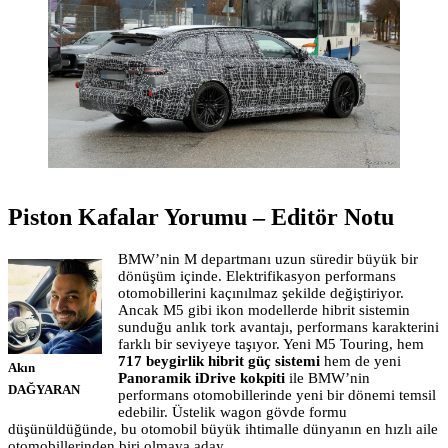
Piston Kafalar Yorumu – Editör Notu
BMW’nin M departmanı uzun süredir büyük bir
dönüşüm içinde. Elektrifikasyon performans
otomobillerini kaçınılmaz şekilde değiştiriyor.
Ancak M5 gibi ikon modellerde hibrit sistemin
sunduğu anlık tork avantajı, performans karakterini
farklı bir seviyeye taşıyor. Yeni M5 Touring, hem
717 beygirlik hibrit güç sistemi
hem de yeni
Akın
Panoramik iDrive kokpiti
ile BMW’nin
DAĞYARAN
performans otomobillerinde yeni bir dönemi temsil
edebilir. Üstelik wagon gövde formu
düşünüldüğünde, bu otomobil büyük ihtimalle dünyanın en hızlı aile
otomobillerinden biri olmaya aday.