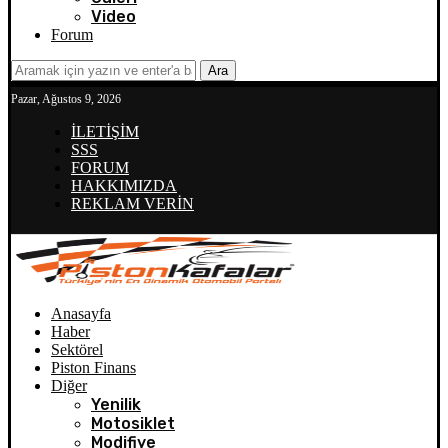
Video
Forum
Ara
Pazar, Ağustos 9, 2026
İLETİŞİM
SSS
FORUM
HAKKIMIZDA
REKLAM VERİN
Anasayfa
Haber
Sektörel
Piston Finans
Diğer
Yenilik
Motosiklet
Modifiye