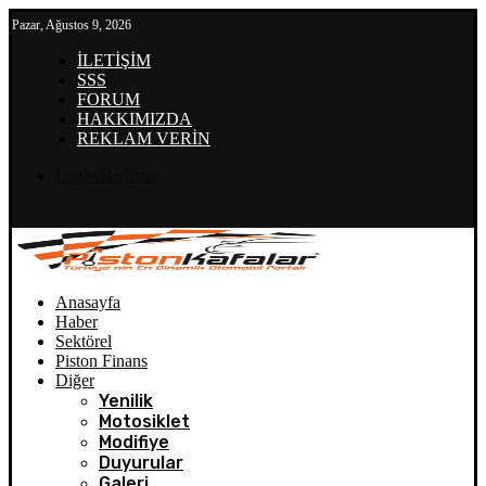
Pazar, Ağustos 9, 2026
İLETİŞİM
SSS
FORUM
HAKKIMIZDA
REKLAM VERİN
Login/Register
Anasayfa
Haber
Sektörel
Piston Finans
Diğer
Yenilik
Motosiklet
Modifiye
Duyurular
Galeri