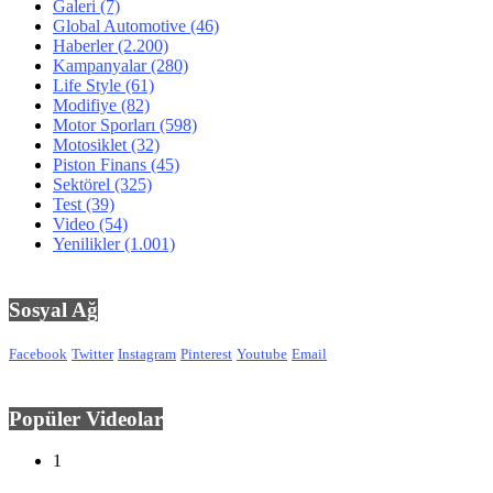
Galeri
(7)
Global Automotive
(46)
Haberler
(2.200)
Kampanyalar
(280)
Life Style
(61)
Modifiye
(82)
Motor Sporları
(598)
Motosiklet
(32)
Piston Finans
(45)
Sektörel
(325)
Test
(39)
Video
(54)
Yenilikler
(1.001)
Sosyal Ağ
Facebook
Twitter
Instagram
Pinterest
Youtube
Email
Popüler Videolar
1