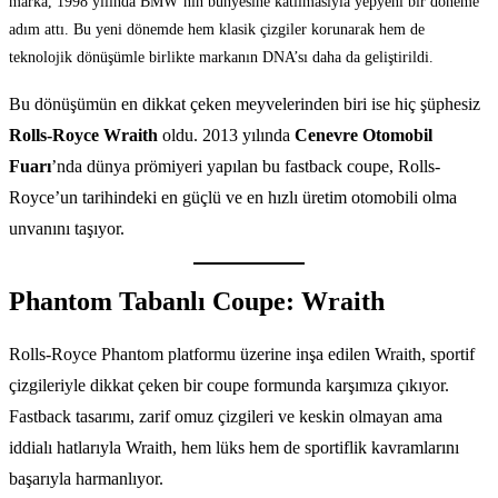
marka, 1998 yılında BMW’nin bünyesine katılmasıyla yepyeni bir döneme
adım attı. Bu yeni dönemde hem klasik çizgiler korunarak hem de
teknolojik dönüşümle birlikte markanın DNA’sı daha da geliştirildi.
Bu dönüşümün en dikkat çeken meyvelerinden biri ise hiç şüphesiz
Rolls-Royce Wraith
oldu. 2013 yılında
Cenevre Otomobil
Fuarı
’nda dünya prömiyeri yapılan bu fastback coupe, Rolls-
Royce’un tarihindeki en güçlü ve en hızlı üretim otomobili olma
unvanını taşıyor.
Phantom Tabanlı Coupe: Wraith
Rolls-Royce Phantom platformu üzerine inşa edilen Wraith, sportif
çizgileriyle dikkat çeken bir coupe formunda karşımıza çıkıyor.
Fastback tasarımı, zarif omuz çizgileri ve keskin olmayan ama
iddialı hatlarıyla Wraith, hem lüks hem de sportiflik kavramlarını
başarıyla harmanlıyor.