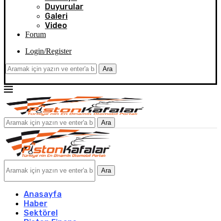
Duyurular
Galeri
Video
Forum
Login/Register
Ara
Ara
Ara
Anasayfa
Haber
Sektörel