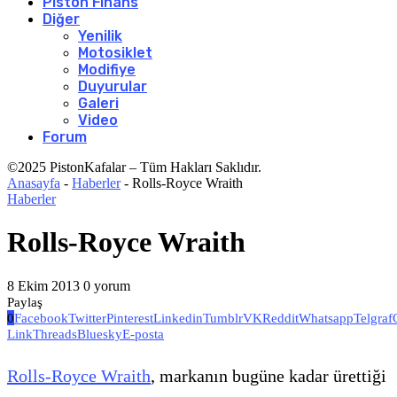
Piston Finans
Diğer
Yenilik
Motosiklet
Modifiye
Duyurular
Galeri
Video
Forum
©2025 PistonKafalar – Tüm Hakları Saklıdır.
Anasayfa
-
Haberler
-
Rolls-Royce Wraith
Haberler
Rolls-Royce Wraith
8 Ekim 2013
0 yorum
Paylaş
0
Facebook
Twitter
Pinterest
Linkedin
Tumblr
VK
Reddit
Whatsapp
Telgraf
Link
Threads
Bluesky
E-posta
Rolls-Royce Wraith
, markanın bugüne kadar ürettiği