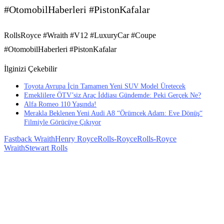
#OtomobilHaberleri #PistonKafalar
RollsRoyce #Wraith #V12 #LuxuryCar #Coupe
#OtomobilHaberleri #PistonKafalar
İlginizi Çekebilir
Toyota Avrupa İçin Tamamen Yeni SUV Model Üretecek
Emeklilere ÖTV’siz Araç İddiası Gündemde: Peki Gerçek Ne?
Alfa Romeo 110 Yaşında!
Merakla Beklenen Yeni Audi A8 “Örümcek Adam: Eve Dönüş“
Filmiyle Görücüye Çıkıyor
Fastback Wraith
Henry Royce
Rolls-Royce
Rolls-Royce
Wraith
Stewart Rolls