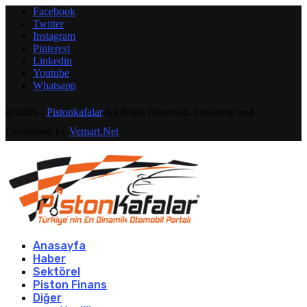
Facebook
Twitter
Instagram
Pinterest
Linkedin
Youtube
Whatsapp
@2026 -
Pistonkafalar
All Right Reserved. Designed and
Developed by
Vemart.Net
Anasayfa
Haber
Sektörel
Piston Finans
Diğer