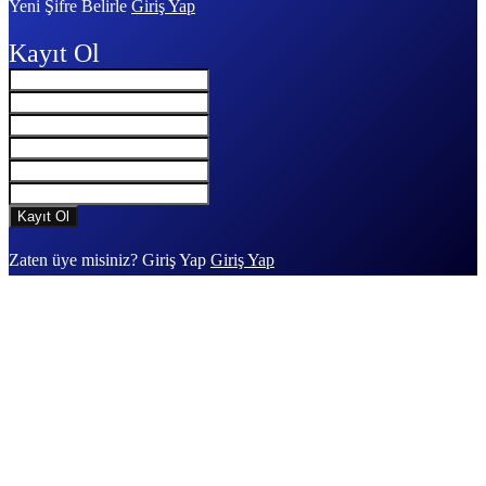
Yeni Şifre Belirle
Giriş Yap
Kayıt Ol
Zaten üye misiniz? Giriş Yap
Giriş Yap