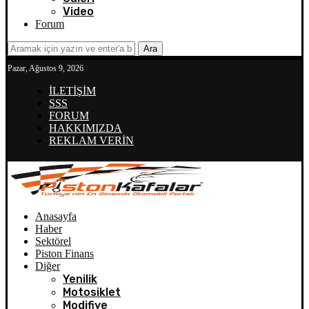
Video
Forum
Ara
Pazar, Ağustos 9, 2026
İLETİŞİM
SSS
FORUM
HAKKIMIZDA
REKLAM VERİN
Anasayfa
Haber
Sektörel
Piston Finans
Diğer
Yenilik
Motosiklet
Modifiye