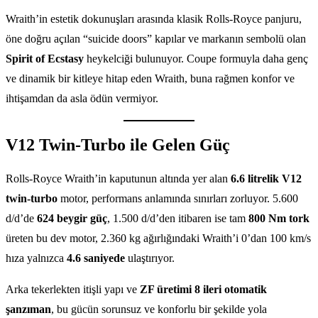
Wraith’in estetik dokunuşları arasında klasik Rolls-Royce panjuru,
öne doğru açılan “suicide doors” kapılar ve markanın sembolü olan
Spirit of Ecstasy
heykelciği bulunuyor. Coupe formuyla daha genç
ve dinamik bir kitleye hitap eden Wraith, buna rağmen konfor ve
ihtişamdan da asla ödün vermiyor.
V12 Twin-Turbo ile Gelen Güç
Rolls-Royce Wraith’in kaputunun altında yer alan
6.6 litrelik V12
twin-turbo
motor, performans anlamında sınırları zorluyor. 5.600
d/d’de
624 beygir güç
, 1.500 d/d’den itibaren ise tam
800 Nm tork
üreten bu dev motor, 2.360 kg ağırlığındaki Wraith’i 0’dan 100 km/s
hıza yalnızca
4.6 saniyede
ulaştırıyor.
Arka tekerlekten itişli yapı ve
ZF üretimi 8 ileri otomatik
şanzıman
, bu gücün sorunsuz ve konforlu bir şekilde yola