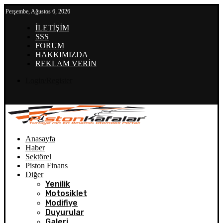
Perşembe, Ağustos 6, 2026
İLETİŞİM
SSS
FORUM
HAKKIMIZDA
REKLAM VERİN
Login/Register
Anasayfa
Haber
Sektörel
Piston Finans
Diğer
Yenilik
Motosiklet
Modifiye
Duyurular
Galeri