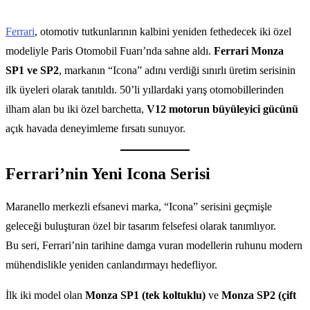
Ferrari
, otomotiv tutkunlarının kalbini yeniden fethedecek iki özel
modeliyle Paris Otomobil Fuarı’nda sahne aldı.
Ferrari Monza
SP1 ve SP2
, markanın “Icona” adını verdiği sınırlı üretim serisinin
ilk üyeleri olarak tanıtıldı. 50’li yıllardaki yarış otomobillerinden
ilham alan bu iki özel barchetta,
V12 motorun büyüleyici gücünü
açık havada deneyimleme fırsatı sunuyor.
Ferrari’nin Yeni Icona Serisi
Maranello merkezli efsanevi marka, “Icona” serisini geçmişle
geleceği buluşturan özel bir tasarım felsefesi olarak tanımlıyor.
Bu seri, Ferrari’nin tarihine damga vuran modellerin ruhunu modern
mühendislikle yeniden canlandırmayı hedefliyor.
İlk iki model olan
Monza SP1 (tek koltuklu)
ve
Monza SP2 (çift