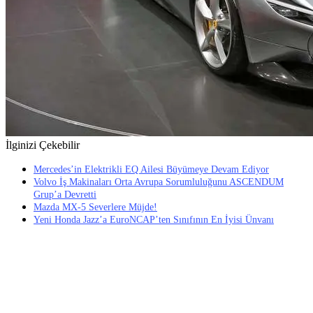
İlginizi Çekebilir
Mercedes’in Elektrikli EQ Ailesi Büyümeye Devam Ediyor
Volvo İş Makinaları Orta Avrupa Sorumluluğunu ASCENDUM
Grup’a Devretti
Mazda MX-5 Severlere Müjde!
Yeni Honda Jazz’a EuroNCAP’ten Sınıfının En İyisi Ünvanı