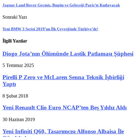
Jaguar Land Rover Geçmiş, Bugün ve Geleceği Paris’te Kutlayacak
Sonraki Yazı
Yeni BMW 3 Serisi 2019’un İlk Çeyreğinde Türkiye’de!
İlgili Yazılar
Diogo Jota’nın Ölümünde Lastik Patlaması Şüphesi
5 Temmuz 2025
Pirelli P Zero ve McLaren Senna Teknik İşbirliği
Yaptı
8 Şubat 2018
Yeni Renault Clio Euro NCAP’ten Beş Yıldız Aldı
30 Haziran 2019
Yeni Infiniti Q60, Tasarımcısı Alfonso Albaisa İle