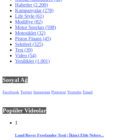
Haberler
(2.200)
Kampanyalar
(278)
Life Style
(61)
Modifiye
(82)
Motor Sporları
(598)
Motosiklet
(32)
Piston Finans
(45)
Sektörel
(325)
Test
(39)
Video
(54)
Yenilikler
(1.001)
Sosyal Ağ
Facebook
Twitter
Instagram
Pinterest
Youtube
Email
Popüler Videolar
1
Land Rover Freelander Testi | İkinci Elde Nelere...