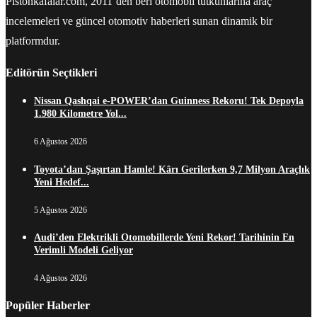
Pistonkafalar.com, 2011’den beri otomobil tutkunlarına araç
incelemeleri ve güncel otomotiv haberleri sunan dinamik bir
platformdur.
Editörün Seçtikleri
Nissan Qashqai e-POWER’dan Guinness Rekoru! Tek Depoyla
1.980 Kilometre Yol...
6 Ağustos 2026
Toyota’dan Şaşırtan Hamle! Kârı Gerilerken 9,7 Milyon Araçlık
Yeni Hedef...
5 Ağustos 2026
Audi’den Elektrikli Otomobillerde Yeni Rekor! Tarihinin En
Verimli Modeli Geliyor
4 Ağustos 2026
Popüler Haberler