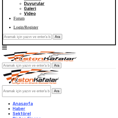
Duyurular
Galeri
Video
Forum
Login/Register
Ara
Ara
Ara
Anasayfa
Haber
Sektörel