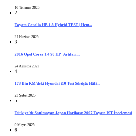
10 Temmuz 2025
2
Toyota Corolla HB 1.8 Hybrid TEST | Hem...
24 Haziran 2025
3
2016 Opel Corsa 1.4 90 HP | Artıları,...
24 Ağustos 2025
4
173 Bin KM’deki Hyundai i10 Test Sürüşü: Hâlâ...
23 Şubat 2025
5
Türkiye’de Satılmayan Japon Harikası: 2007 Toyota IST İncelemesi
9 Mayıs 2025
6