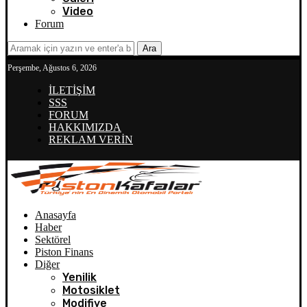
Video
Forum
Ara
Perşembe, Ağustos 6, 2026
İLETİŞİM
SSS
FORUM
HAKKIMIZDA
REKLAM VERİN
Anasayfa
Haber
Sektörel
Piston Finans
Diğer
Yenilik
Motosiklet
Modifiye