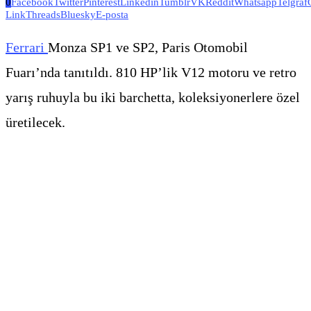
0
Facebook
Twitter
Pinterest
Linkedin
Tumblr
VK
Reddit
Whatsapp
Telgraf
Link
Threads
Bluesky
E-posta
Ferrari
Monza SP1 ve SP2, Paris Otomobil
Fuarı’nda tanıtıldı. 810 HP’lik V12 motoru ve retro
yarış ruhuyla bu iki barchetta, koleksiyonerlere özel
üretilecek.