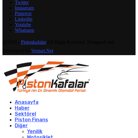
Twitter
Instagram
Pinterest
Linkedin
Youtube
Whatsapp
@2026 -
Pistonkafalar
All Right Reserved. Designed and
Developed by
Vemart.Net
Anasayfa
Haber
Sektörel
Piston Finans
Diğer
Yenilik
Motosiklet