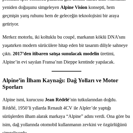
yeniden doğuşunu simgeleyen
Alpine Vision
konsepti, hem
geçmişin yarış ruhunu hem de geleceğin teknolojisini bir araya
getiriyor.
Merkez motorlu, iki koltuklu bu coupé, markanın köklü DNA’sını
yaşatırken modern sürücülere hitap eden bir tasarım diliyle sahneye
çıktı.
2017’den itibaren satışa sunulacak modelin
üretimi,
Alpine’in evi sayılan Fransa’nın Dieppe kentinde yapılacak.
Alpine’in İlham Kaynağı: Dağ Yolları ve Motor
Sporları
Alpine ismi, kurucusu
Jean Rédélé
’nin tutkularından doğdu.
Rédélé, 1950’li yıllarda Renault 4CV ile Alpler’de yaptığı
sürüşlerden ilham alarak markaya “Alpine” adını verdi. Ona göre bu
isim, dağ yollarında otomobil kullanmanın zevkini ve özgürlüğünü
simgeliyordu.