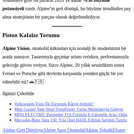
Analistlere göre bu pazarın 2020’ye kadar
%50 büyüme
potansiyeli
vardı. Alpine’in geri dönüşü, bu büyüme trendinden pay
alma stratejisinin bir parçası olarak değerlendiriliyor.
Piston Kafalar Yorumu
Alpine Vision
, otomobil tutkunları için nostalji ile modernizmi bir
arada sunuyor. Tasarımıyla geçmişe selam verirken, performansıyla
geleceğe güven veriyor. Sizce Alpine, 20 yıllık sessizlikten sonra
Ferrari ve Porsche gibi devlerin karşısında yeniden güçlü bir yer
edinebilir mi? 🚗🇫🇷
İlginizi Çekebilir
Volkswagen Yılın İlk Yarısında Kârını Arttırdı!
Mini Cooper Yeni Nesil TwinPower Turbo Motorlarıyla Geliyor
MINI ELECTRIC Pacesetter FIA Formula E Güvenlik Aracı Oldu
Mercedes-Benz Vans 130. Yıla Özel BASE Edition Serisini Tanıttı
Alpine Geri Dönüyor
Alpine Spor Otomobil
Alpine Teknik
Efsane