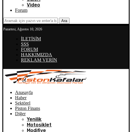
Video
Forum
Ara
Pazartesi, Ağustos 10, 2026
İLETİŞİM
SSS
FORUM
HAKKIMIZDA
REKLAM VERİN
Anasayfa
Haber
Sektörel
Piston Finans
Diğer
Yenilik
Motosiklet
Modifiye