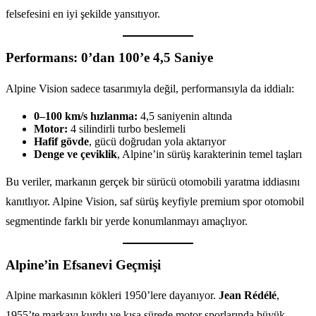
felsefesini en iyi şekilde yansıtıyor.
Performans: 0’dan 100’e 4,5 Saniye
Alpine Vision sadece tasarımıyla değil, performansıyla da iddialı:
0–100 km/s hızlanma:
4,5 saniyenin altında
Motor:
4 silindirli turbo beslemeli
Hafif gövde
, gücü doğrudan yola aktarıyor
Denge ve çeviklik
, Alpine’in sürüş karakterinin temel taşları
Bu veriler, markanın gerçek bir sürücü otomobili yaratma iddiasını
kanıtlıyor. Alpine Vision, saf sürüş keyfiyle premium spor otomobil
segmentinde farklı bir yerde konumlanmayı amaçlıyor.
Alpine’in Efsanevi Geçmişi
Alpine markasının kökleri 1950’lere dayanıyor.
Jean Rédélé
,
1955’te markayı kurdu ve kısa sürede motor sporlarında büyük