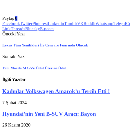
Paylaş
0
Facebook
Twitter
Pinterest
Linkedin
Tumblr
VK
Reddit
Whatsapp
Telgraf
C
Link
Threads
Bluesky
E-posta
Önceki Yazı
Lexus Tüm Yenilikleri İle Cenevre Fuarında Olacak
Sonraki Yazı
Yeni Mazda MX-5’e Ödül Üzerine Ödül!
İlgili Yazılar
Kadınlar Volkswagen Amarok’u Tercih Etti !
7 Şubat 2024
Hyundai’nin Yeni B-SUV Aracı: Bayon
26 Kasım 2020