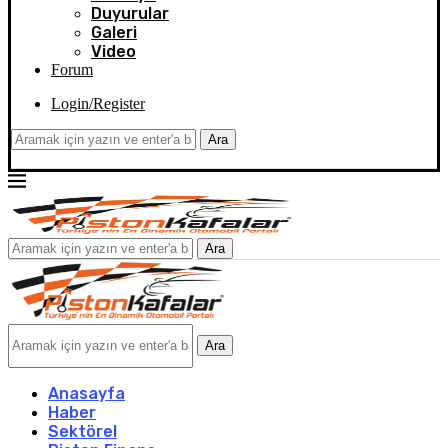
Duyurular
Galeri
Video
Forum
Login/Register
Ara
Ara
Ara
Anasayfa
Haber
Sektörel