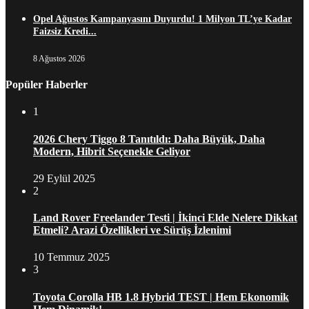
Opel Ağustos Kampanyasını Duyurdu! 1 Milyon TL’ye Kadar
Faizsiz Kredi...
8 Ağustos 2026
Popüler Haberler
1
2026 Chery Tiggo 8 Tanıtıldı: Daha Büyük, Daha
Modern, Hibrit Seçenekle Geliyor
29 Eylül 2025
2
Land Rover Freelander Testi | İkinci Elde Nelere Dikkat
Etmeli? Arazi Özellikleri ve Sürüş İzlenimi
10 Temmuz 2025
3
Toyota Corolla HB 1.8 Hybrid TEST | Hem Ekonomik