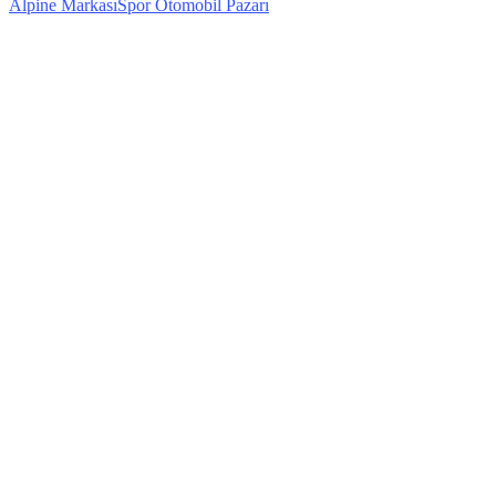
Alpine Markası
Spor Otomobil Pazarı