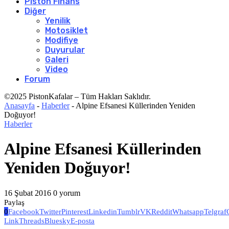
Piston Finans
Diğer
Yenilik
Motosiklet
Modifiye
Duyurular
Galeri
Video
Forum
©2025 PistonKafalar – Tüm Hakları Saklıdır.
Anasayfa
-
Haberler
-
Alpine Efsanesi Küllerinden Yeniden
Doğuyor!
Haberler
Alpine Efsanesi Küllerinden
Yeniden Doğuyor!
16 Şubat 2016
0 yorum
Paylaş
0
Facebook
Twitter
Pinterest
Linkedin
Tumblr
VK
Reddit
Whatsapp
Telgraf
Link
Threads
Bluesky
E-posta