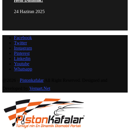
Hem Dinamik!
24 Haziran 2025
Facebook
Twitter
Instagram
Pinterest
Linkedin
Youtube
Whatsapp
@2026 -
Pistonkafalar
All Right Reserved. Designed and
Developed by
Vemart.Net