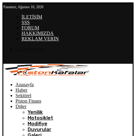
Pazartesi, Ağustos 10, 2026
İLETİŞİM
SSS
FORUM
HAKKIMIZDA
REKLAM VERİN
Login/Register
Anasayfa
Haber
Sektörel
Piston Finans
Diğer
Yenilik
Motosiklet
Modifiye
Duyurular
Galeri