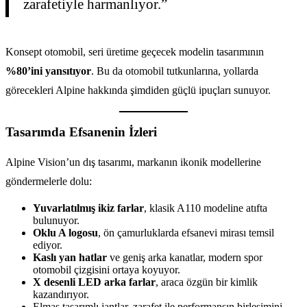
zarafetiyle harmanlıyor.”
Konsept otomobil, seri üretime geçecek modelin tasarımının
%80’ini yansıtıyor
. Bu da otomobil tutkunlarına, yollarda
görecekleri Alpine hakkında şimdiden güçlü ipuçları sunuyor.
Tasarımda Efsanenin İzleri
Alpine Vision’un dış tasarımı, markanın ikonik modellerine
göndermelerle dolu:
Yuvarlatılmış ikiz farlar
, klasik A110 modeline atıfta
bulunuyor.
Oklu A logosu
, ön çamurluklarda efsanevi mirası temsil
ediyor.
Kaslı yan hatlar
ve geniş arka kanatlar, modern spor
otomobil çizgisini ortaya koyuyor.
X desenli LED arka farlar
, araca özgün bir kimlik
kazandırıyor.
Elmas tasarımlı jantlar, zarafet ile performansın birleşimini