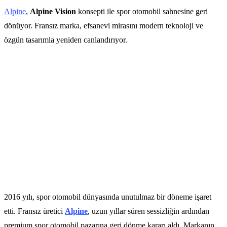
Alpine
,
Alpine Vision
konsepti ile spor otomobil sahnesine geri
dönüyor. Fransız marka, efsanevi mirasını modern teknoloji ve
özgün tasarımla yeniden canlandırıyor.
2016 yılı, spor otomobil dünyasında unutulmaz bir döneme işaret
etti. Fransız üretici
Alpi
n
e
, uzun yıllar süren sessizliğin ardından
premium spor otomobil pazarına geri dönme kararı aldı. Markanın