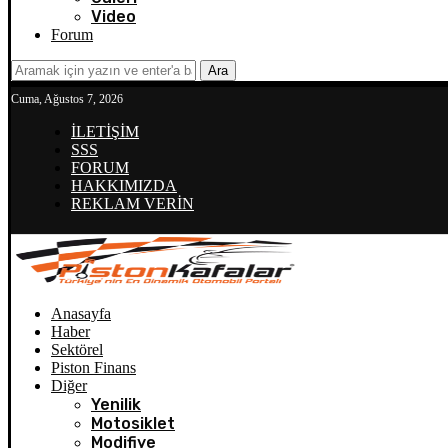
Video
Forum
Ara
Cuma, Ağustos 7, 2026
İLETİŞİM
SSS
FORUM
HAKKIMIZDA
REKLAM VERİN
Anasayfa
Haber
Sektörel
Piston Finans
Diğer
Yenilik
Motosiklet
Modifiye