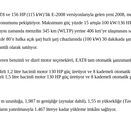
 156 HP (115 kW)’lik E-2008 versiyonlarıyla gelen yeni 2008, modern 
onumunu pekiştiriyor. Maksimum güç yüzde 15 artışla 100 kW/136 HP
ı ama aynı zamanda menzilin 345 km (WLTP) yerine 406 km’ye ulaşmasın
de 80’e halka açık şarj hızlı şarj cihazlarında (100 kW) 30 dakikada şa
li olarak satılıyor.
 veren benzinli ve dizel motor seçenekleri, EAT8 tam otomatik şanzımanl
indirli 1,2 litre hacimli motor 130 HP güç üretiyor ve 8 kademeli otomati
ndirli 1,5 litre hacimli motor 130 HP güç üretiyor ve 8 kademeli otomatik
 uzunluğa, 1,987 m genişliğe (aynalar dahil), 1,55 m yüksekliğe (Tav
ların yatırılmasıyla 1.467 litreye kadar yükleme imkânı sağlıyor.