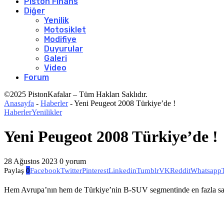
Piston Finans
Diğer
Yenilik
Motosiklet
Modifiye
Duyurular
Galeri
Video
Forum
©2025 PistonKafalar – Tüm Hakları Saklıdır.
Anasayfa
-
Haberler
-
Yeni Peugeot 2008 Türkiye’de !
Haberler
Yenilikler
Yeni Peugeot 2008 Türkiye’de !
28 Ağustos 2023
0 yorum
Paylaş
0
Facebook
Twitter
Pinterest
Linkedin
Tumblr
VK
Reddit
Whatsapp
Hem Avrupa’nın hem de Türkiye’nin B-SUV segmentinde en fazla satıl