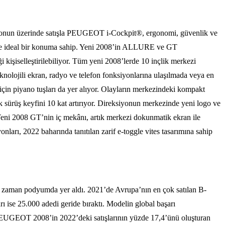
ilyonun üzerinde satışla PEUGEOT i-Cockpit®, ergonomi, güvenlik ve
erinde ideal bir konuma sahip. Yeni 2008’in ALLURE ve GT
i kişiselleştirilebiliyor. Tüm yeni 2008’lerde 10 inçlik merkezi
knolojili ekran, radyo ve telefon fonksiyonlarına ulaşılmada veya en
için piyano tuşları da yer alıyor. Olayların merkezindeki kompakt
 sürüş keyfini 10 kat artırıyor. Direksiyonun merkezinde yeni logo ve
. Yeni 2008 GT’nin iç mekânı, artık merkezi dokunmatik ekran ile
nları, 2022 baharında tanıtılan zarif e-toggle vites tasarımına sahip
r zaman podyumda yer aldı. 2021’de Avrupa’nın en çok satılan B-
se 25.000 adedi geride bıraktı. Modelin global başarı
. PEUGEOT 2008’in 2022’deki satışlarının yüzde 17,4’ünü oluşturan