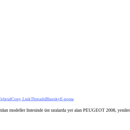
Telgraf
Copy Link
Threads
Bluesky
E-posta
an modeller listesinde üst sıralarda yer alan PEUGEOT 2008, yenilen