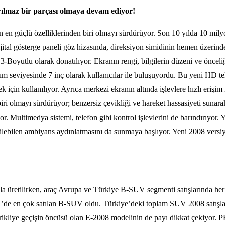
ılmaz bir parçası olmaya devam ediyor!
 en güçlü özelliklerinden biri olmayı sürdürüyor. Son 10 yılda 10 m
i dijital gösterge paneli göz hizasında, direksiyon simidinin hemen üz
 3-Boyutlu olarak donatılıyor. Ekranın rengi, bilgilerin düzeni ve önceliğ
m seviyesinde 7 inç olarak kullanıcılar ile buluşuyordu. Bu yeni HD te
çin kullanılıyor. Ayrıca merkezi ekranın altında işlevlere hızlı erişim 
olmayı sürdürüyor; benzersiz çevikliği ve hareket hassasiyeti sunarak
r. Multimedya sistemi, telefon gibi kontrol işlevlerini de barındırıyor
rilebilen ambiyans aydınlatmasını da sunmaya başlıyor. Yeni 2008 versiyo
a üretilirken, araç Avrupa ve Türkiye B-SUV segmenti satışlarında he
 en çok satılan B-SUV oldu. Türkiye’deki toplam SUV 2008 satışları i
trikliye geçişin öncüsü olan E-2008 modelinin de payı dikkat çekiyor