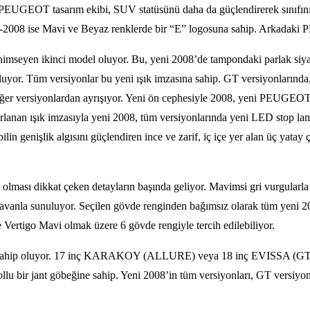
EUGEOT tasarım ekibi, SUV statüsünü daha da güçlendirerek sınıfının 
r. E-2008 ise Mavi ve Beyaz renklerde bir “E” logosuna sahip. Arkadaki
seyen ikinci model oluyor. Bu, yeni 2008’de tampondaki parlak siyah 
luyor. Tüm versiyonlar bu yeni ışık imzasına sahip. GT versiyonlarında
ğer versiyonlardan ayrışıyor. Yeni ön cephesiyle 2008, yeni PEUGEOT l
asarlanan ışık imzasıyla yeni 2008, tüm versiyonlarında yeni LED stop 
 genişlik algısını güçlendiren ince ve zarif, iç içe yer alan üç yatay çi
lması dikkat çeken detayların başında geliyor. Mavimsi gri vurgularla z
i tavanla sunuluyor. Seçilen gövde renginden bağımsız olarak tüm yeni 2
 Vertigo Mavi olmak üzere 6 gövde rengiyle tercih edilebiliyor.
 sahip oluyor. 17 inç KARAKOY (ALLURE) veya 18 inç EVISSA (GT) olm
llu bir jant göbeğine sahip. Yeni 2008’in tüm versiyonları, GT versiyon