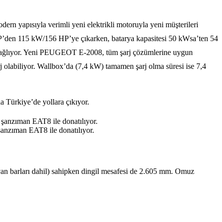
yapısıyla verimli yeni elektrikli motoruyla yeni müşterileri
’den 115 kW/156 HP’ye çıkarken, batarya kapasitesi 50 kWsa’ten 54
ı sağlıyor. Yeni PEUGEOT E-2008, tüm şarj çözümlerine uygun
rj olabiliyor. Wallbox’da (7,4 kW) tamamen şarj olma süresi ise 7,4
a Türkiye’de yollara çıkıyor.
k şanzıman EAT8 ile donatılıyor.
 şanzıman EAT8 ile donatılıyor.
an barları dahil) sahipken dingil mesafesi de 2.605 mm. Omuz