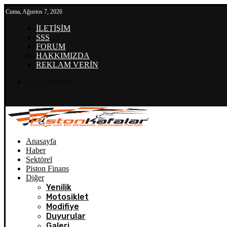
Cuma, Ağustos 7, 2026
İLETİŞİM
SSS
FORUM
HAKKIMIZDA
REKLAM VERİN
Login/Register
Anasayfa
Haber
Sektörel
Piston Finans
Diğer
Yenilik
Motosiklet
Modifiye
Duyurular
Galeri