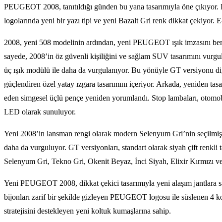
PEUGEOT 2008, tanıtıldığı günden bu yana tasarımıyla öne çıkıyor. P
logolarında yeni bir yazı tipi ve yeni Bazalt Gri renk dikkat çekiyo
2008, yeni 508 modelinin ardından, yeni PEUGEOT ışık imzasını benim
sayede, 2008’in öz güvenli kişiliğini ve sağlam SUV tasarımını vurgu
üç ışık modülü ile daha da vurgulanıyor. Bu yönüyle GT versiyonu di
güçlendiren özel yatay ızgara tasarımını içeriyor. Arkada, yeniden t
eden simgesel üçlü pençe yeniden yorumlandı. Stop lambaları, otomobilin
LED olarak sunuluyor.
Yeni 2008’in lansman rengi olarak modern Selenyum Gri’nin seçilmiş o
daha da vurguluyor. GT versiyonları, standart olarak siyah çift renkl
Selenyum Gri, Tekno Gri, Okenit Beyaz, İnci Siyah, Elixir Kırmızı ve
Yeni PEUGEOT 2008, dikkat çekici tasarımıyla yeni alaşım jantlara
bijonları zarif bir şekilde gizleyen PEUGEOT logosu ile süslenen 4 ko
stratejisini destekleyen yeni koltuk kumaşlarına sahip.