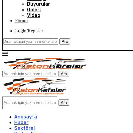
Duyurular
Galeri
Video
Forum
Login/Register
Ara
Ara
Ara
Anasayfa
Haber
Sektörel