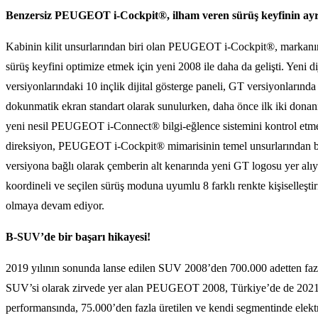
Benzersiz PEUGEOT i-Cockpit®, ilham veren sürüş keyfinin ayr
Kabinin kilit unsurlarından biri olan PEUGEOT i-Cockpit®, markanın
sürüş keyfini optimize etmek için yeni 2008 ile daha da gelişti. Yen
versiyonlarındaki 10 inçlik dijital gösterge paneli, GT versiyonlarında
dokunmatik ekran standart olarak sunulurken, daha önce ilk iki donanı
yeni nesil PEUGEOT i-Connect® bilgi-eğlence sistemini kontrol etmek i
direksiyon, PEUGEOT i-Cockpit® mimarisinin temel unsurlarından biri 
versiyona bağlı olarak çemberin alt kenarında yeni GT logosu yer alıyo
koordineli ve seçilen sürüş moduna uyumlu 8 farklı renkte kişiselleşti
olmaya devam ediyor.
B-SUV’de bir başarı hikayesi!
2019 yılının sonunda lanse edilen SUV 2008’den 700.000 adetten fazl
SUV’si olarak zirvede yer alan PEUGEOT 2008, Türkiye’de de 2021’de
performansında, 75.000’den fazla üretilen ve kendi segmentinde elek