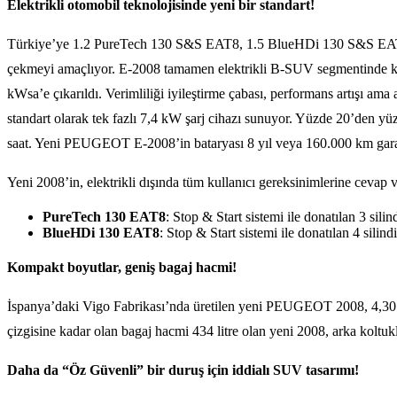
Elektrikli otomobil teknolojisinde yeni bir standart!
Türkiye’ye 1.2 PureTech 130 S&S EAT8, 1.5 BlueHDi 130 S&S EAT8 ve
çekmeyi amaçlıyor. E-2008 tamamen elektrikli B-SUV segmentinde k
kWsa’e çıkarıldı. Verimliliği iyileştirme çabası, performans artış
standart olarak tek fazlı 7,4 kW şarj cihazı sunuyor. Yüzde 20’den yüz
saat. Yeni PEUGEOT E-2008’in bataryası 8 yıl veya 160.000 km garanti
Yeni 2008’in, elektrikli dışında tüm kullanıcı gereksinimlerine cevap
PureTech 130 EAT8
: Stop & Start sistemi ile donatılan 3 sil
BlueHDi 130 EAT8
: Stop & Start sistemi ile donatılan 4 sili
Kompakt boyutlar, geniş bagaj hacmi!
İspanya’daki Vigo Fabrikası’nda üretilen yeni PEUGEOT 2008, 4,30 m
çizgisine kadar olan bagaj hacmi 434 litre olan yeni 2008, arka koltuk
Daha da “Öz Güvenli” bir duruş için iddialı SUV tasarımı!