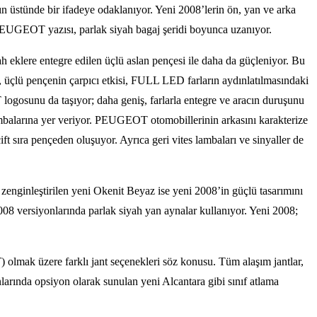
üstünde bir ifadeye odaklanıyor. Yeni 2008’lerin ön, yan ve arka
 PEUGEOT yazısı, parlak siyah bagaj şeridi boyunca uzanıyor.
eklere entegre edilen üçlü aslan pençesi ile daha da güçleniyor. Bu
, üçlü pençenin çarpıcı etkisi, FULL LED farların aydınlatılmasındaki
ogosunu da taşıyor; daha geniş, farlarla entegre ve aracın duruşunu
lambalarına yer veriyor. PEUGEOT otomobillerinin arkasını karakterize
ft sıra pençeden oluşuyor. Ayrıca geri vites lambaları ve sinyaller de
enginleştirilen yeni Okenit Beyaz ise yeni 2008’in güçlü tasarımını
008 versiyonlarında parlak siyah yan aynalar kullanıyor. Yeni 2008;
ak üzere farklı jant seçenekleri söz konusu. Tüm alaşım jantlar,
larında opsiyon olarak sunulan yeni Alcantara gibi sınıf atlama