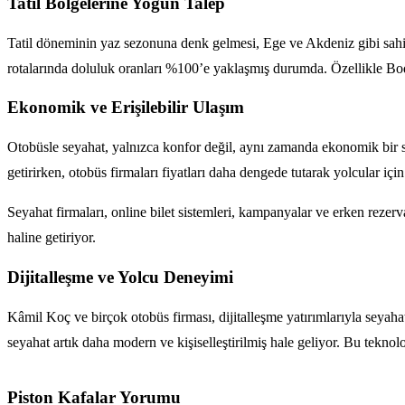
Tatil Bölgelerine Yoğun Talep
Tatil döneminin yaz sezonuna denk gelmesi, Ege ve Akdeniz gibi sahil
rotalarında doluluk oranları %100’e yaklaşmış durumda. Özellikle Bodr
Ekonomik ve Erişilebilir Ulaşım
Otobüsle seyahat, yalnızca konfor değil, aynı zamanda ekonomik bir se
getirirken, otobüs firmaları fiyatları daha dengede tutarak yolcular için 
Seyahat firmaları, online bilet sistemleri, kampanyalar ve erken reze
haline getiriyor.
Dijitalleşme ve Yolcu Deneyimi
Kâmil Koç ve birçok otobüs firması, dijitalleşme yatırımlarıyla seyahat 
seyahat artık daha modern ve kişiselleştirilmiş hale geliyor. Bu teknol
Piston Kafalar Yorumu