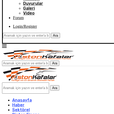
Duyurular
Galeri
Video
Forum
Login/Register
Ara
Ara
Ara
Anasayfa
Haber
Sektörel