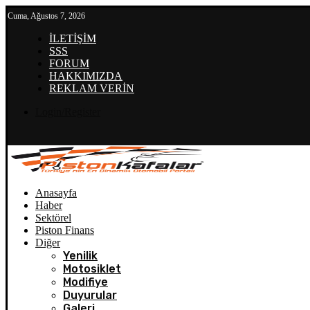
Cuma, Ağustos 7, 2026
İLETİŞİM
SSS
FORUM
HAKKIMIZDA
REKLAM VERİN
Login/Register
Anasayfa
Haber
Sektörel
Piston Finans
Diğer
Yenilik
Motosiklet
Modifiye
Duyurular
Galeri