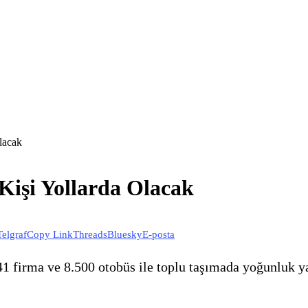
lacak
işi Yollarda Olacak
Telgraf
Copy Link
Threads
Bluesky
E-posta
41 firma ve 8.500 otobüs ile toplu taşımada yoğunluk 