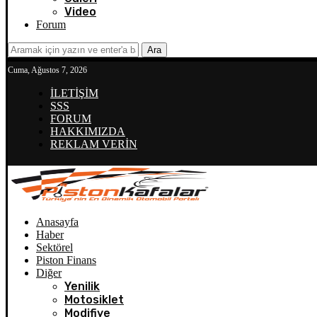
Video
Forum
Ara
Cuma, Ağustos 7, 2026
İLETİŞİM
SSS
FORUM
HAKKIMIZDA
REKLAM VERİN
Anasayfa
Haber
Sektörel
Piston Finans
Diğer
Yenilik
Motosiklet
Modifiye