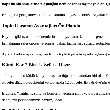
kapasitenin sınırlarına ulaşıldığını hem de toplu taşımaya olan güv
Erdoğan’a göre, bireysel araç kullanımına kıyasla otobüsle seyahat et
Toplu Ulaşımın Avantajları Ön Planda
Bayram gibi uzun tatil dönemlerinde bireysel araç kullanımı genellikle
firmalarının sefer öncesi ve sonrası bakım hizmetleri, sürücü eğitimler
Ayrıca, karbon ayak izi açısından da toplu taşıma bireysel araçlara gö
Kâmil Koç 2 Bin Ek Seferle Hazır
Türkiye’nin en köklü karayolu taşımacılığı markalarından biri olan 
ek sefer düzenleyeceklerini ve toplamda 12 bin sefer ile Türkiye’nin dö
Erdoğan, “Tatilin huzurlu ve konforlu geçmesi için 670 otobüsümüzle 
deneyimli personelimizle hazırız,” dedi.