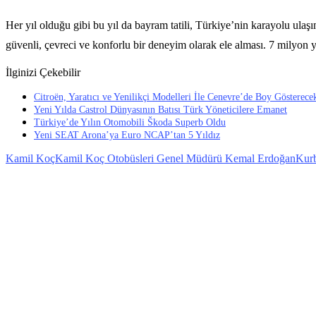
Her yıl olduğu gibi bu yıl da bayram tatili, Türkiye’nin karayolu ulaş
güvenli, çevreci ve konforlu bir deneyim olarak ele alması. 7 milyon y
İlginizi Çekebilir
Citroën, Yaratıcı ve Yenilikçi Modelleri İle Cenevre’de Boy Gösterece
Yeni Yılda Castrol Dünyasının Batısı Türk Yöneticilere Emanet
Türkiye’de Yılın Otomobili Škoda Superb Oldu
Yeni SEAT Arona’ya Euro NCAP’tan 5 Yıldız
Kamil Koç
Kamil Koç Otobüsleri Genel Müdürü Kemal Erdoğan
Kurb