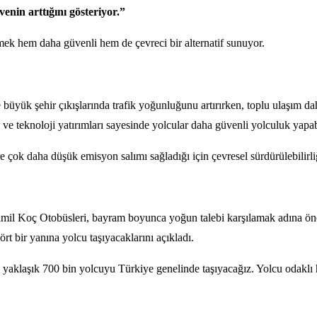
enin arttığını gösteriyor.”
mek hem daha güvenli hem de çevreci bir alternatif sunuyor.
 büyük şehir çıkışlarında trafik yoğunluğunu artırırken, toplu ulaşım d
i ve teknoloji yatırımları sayesinde yolcular daha güvenli yolculuk yapab
re çok daha düşük emisyon salımı sağladığı için çevresel sürdürülebilirl
Kâmil Koç Otobüsleri, bayram boyunca yoğun talebi karşılamak adına ön
rt bir yanına yolcu taşıyacaklarını açıkladı.
yaklaşık 700 bin yolcuyu Türkiye genelinde taşıyacağız. Yolcu odaklı hi