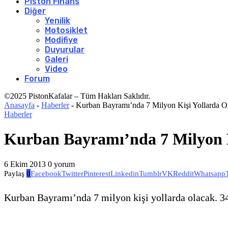
Piston Finans
Diğer
Yenilik
Motosiklet
Modifiye
Duyurular
Galeri
Video
Forum
©2025 PistonKafalar – Tüm Hakları Saklıdır.
Anasayfa
-
Haberler
-
Kurban Bayramı’nda 7 Milyon Kişi Yollarda O
Haberler
Kurban Bayramı’nda 7 Milyon K
6 Ekim 2013
0 yorum
Paylaş
0
Facebook
Twitter
Pinterest
Linkedin
Tumblr
VK
Reddit
Whatsapp
Kurban Bayramı’nda 7 milyon kişi yollarda olacak. 3