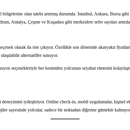
 bölgelerine olan talebi artırmış durumda. İstanbul, Ankara, Bursa gib
um, Antalya, Çeşme ve Kuşadası gibi merkezlere sefer sayıları artırıla
çenek olarak da öne çıkıyor. Özellikle son dönemde akaryakıt fiyatları
ulaşılabilir alternatifler sunuyor.
rvasyon seçenekleriyle her kesimden yolcunun seyahat etmesini kolaylaşt
deneyimini iyileştiriyor. Online check-in, mobil uygulamalar, kişisel ekr
ojiler sayesinde yolcular, sadece bir noktadan diğerine gitmekle kalmıyo