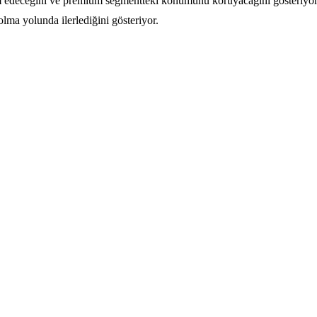
m edeceğini ve premium segmentteki konumunu koruyacağını gösteriyor
lma yolunda ilerlediğini gösteriyor.