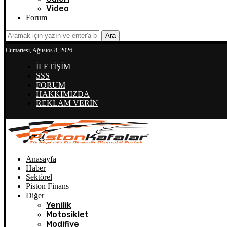
Video
Forum
Ara
Cumartesi, Ağustos 8, 2026
İLETİŞİM
SSS
FORUM
HAKKIMIZDA
REKLAM VERİN
Anasayfa
Haber
Sektörel
Piston Finans
Diğer
Yenilik
Motosiklet
Modifiye