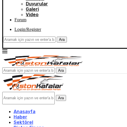
Duyurular
Galeri
Video
Forum
Login/Register
Ara
Ara
Ara
Anasayfa
Haber
Sektörel