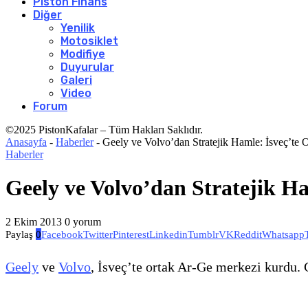
Piston Finans
Diğer
Yenilik
Motosiklet
Modifiye
Duyurular
Galeri
Video
Forum
©2025 PistonKafalar – Tüm Hakları Saklıdır.
Anasayfa
-
Haberler
-
Geely ve Volvo’dan Stratejik Hamle: İsveç’te
Haberler
Geely ve Volvo’dan Stratejik H
2 Ekim 2013
0 yorum
Paylaş
0
Facebook
Twitter
Pinterest
Linkedin
Tumblr
VK
Reddit
Whatsapp
Geely
ve
Volvo
, İsveç’te ortak Ar-Ge merkezi kurdu. 