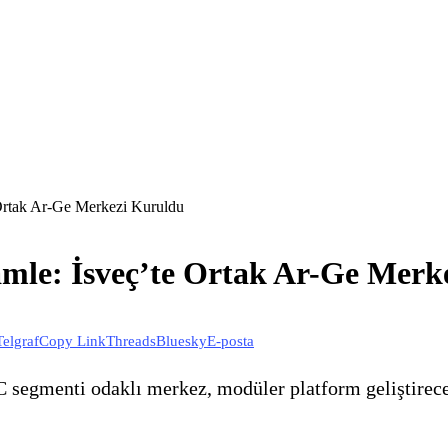
 Ortak Ar-Ge Merkezi Kuruldu
amle: İsveç’te Ortak Ar-Ge Merk
Telgraf
Copy Link
Threads
Bluesky
E-posta
C segmenti odaklı merkez, modüler platform geliştirece