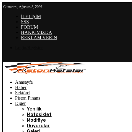
Cumartesi, Ağustos 8, 2026
İLETİŞİM
SSS
FORUM
HAKKIMIZDA
REKLAM VERİN
Login/Register
Anasayfa
Haber
Sektörel
Piston Finans
Diğer
Yenilik
Motosiklet
Modifiye
Duyurular
Galeri