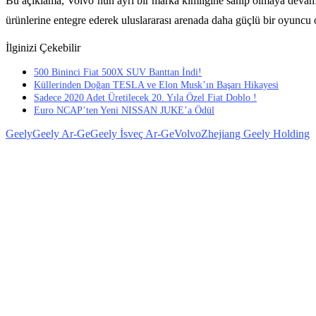
Bu açıklama, Volvo’nun ayrı bir marka kimliğine sahip olmaya deva
ürünlerine entegre ederek uluslararası arenada daha güçlü bir oyuncu o
İlginizi Çekebilir
500 Bininci Fiat 500X SUV Banttan İndi!
Küllerinden Doğan TESLA ve Elon Musk’ın Başarı Hikayesi
Sadece 2020 Adet Üretilecek 20. Yıla Özel Fiat Doblo !
Euro NCAP’ten Yeni NISSAN JUKE’a Ödül
Geely
Geely Ar-Ge
Geely İsveç Ar-Ge
Volvo
Zhejiang Geely Holding