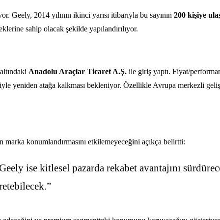
r. Geely, 2014 yılının ikinci yarısı itibarıyla bu sayının
200 kişiye ula
klerine sahip olacak şekilde yapılandırılıyor.
 altındaki
Anadolu Araçlar Ticaret A.Ş.
ile giriş yaptı. Fiyat/perform
kisiyle yeniden atağa kalkması bekleniyor. Özellikle Avrupa merkezli geli
n marka konumlandırmasını etkilemeyeceğini açıkça belirtti:
ely ise kitlesel pazarda rekabet avantajını sürdüre
retebilecek.”