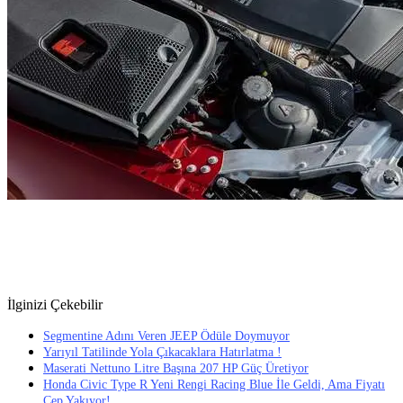
İlginizi Çekebilir
Segmentine Adını Veren JEEP Ödüle Doymuyor
Yarıyıl Tatilinde Yola Çıkacaklara Hatırlatma !
Maserati Nettuno Litre Başına 207 HP Güç Üretiyor
Honda Civic Type R Yeni Rengi Racing Blue İle Geldi, Ama Fiyatı
Cep Yakıyor!