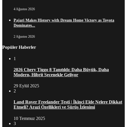
4 Ağustos 2026
Pajari Makes History with Dream Home Victory as Toyota
Dominates...
2 Ağustos 2026
Popüler Haberler
1
2026 Chery Tiggo 8 Tanıtıldı: Daha Büyük, Daha
Modern, Hibrit Seçenekle Geliyor
29 Eylül 2025
2
Land Rover Freelander Testi | İkinci Elde Nelere Dikkat
Etmeli? Arazi Özellikleri ve Sürüş İzlenimi
10 Temmuz 2025
3