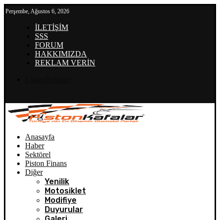
Perşembe, Ağustos 6, 2026
İLETİŞİM
SSS
FORUM
HAKKIMIZDA
REKLAM VERİN
Login/Register
Anasayfa
Haber
Sektörel
Piston Finans
Diğer
Yenilik
Motosiklet
Modifiye
Duyurular
Galeri