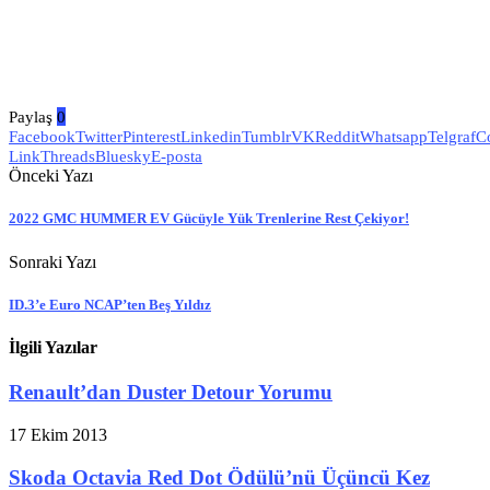
Paylaş
0
Facebook
Twitter
Pinterest
Linkedin
Tumblr
VK
Reddit
Whatsapp
Telgraf
C
Link
Threads
Bluesky
E-posta
Önceki Yazı
2022 GMC HUMMER EV Gücüyle Yük Trenlerine Rest Çekiyor!
Sonraki Yazı
ID.3’e Euro NCAP’ten Beş Yıldız
İlgili Yazılar
Renault’dan Duster Detour Yorumu
17 Ekim 2013
Skoda Octavia Red Dot Ödülü’nü Üçüncü Kez