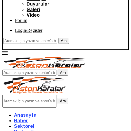
Duyurular
Galeri
Video
Forum
Login/Register
Ara
Ara
Ara
Anasayfa
Haber
Sektörel