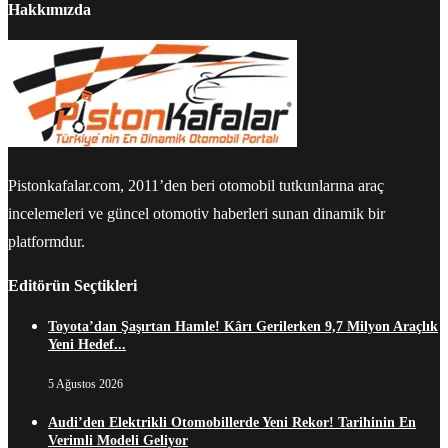
Hakkımızda
Pistonkafalar.com, 2011’den beri otomobil tutkunlarına araç
incelemeleri ve güncel otomotiv haberleri sunan dinamik bir
platformdur.
Editörün Seçtikleri
Toyota’dan Şaşırtan Hamle! Kârı Gerilerken 9,7 Milyon Araçlık
Yeni Hedef...
5 Ağustos 2026
Audi’den Elektrikli Otomobillerde Yeni Rekor! Tarihinin En
Verimli Modeli Geliyor