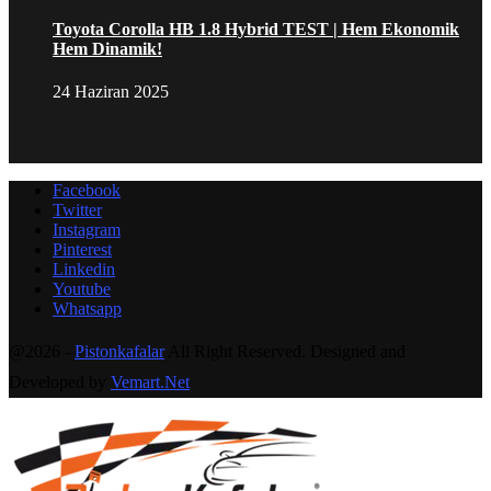
Toyota Corolla HB 1.8 Hybrid TEST | Hem Ekonomik
Hem Dinamik!
24 Haziran 2025
Facebook
Twitter
Instagram
Pinterest
Linkedin
Youtube
Whatsapp
@2026 -
Pistonkafalar
All Right Reserved. Designed and
Developed by
Vemart.Net