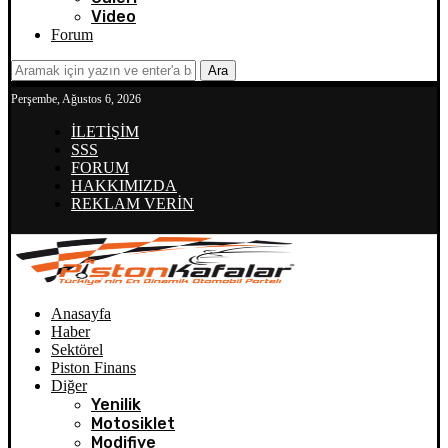
Video
Forum
Ara
Perşembe, Ağustos 6, 2026
İLETİŞİM
SSS
FORUM
HAKKIMIZDA
REKLAM VERİN
Anasayfa
Haber
Sektörel
Piston Finans
Diğer
Yenilik
Motosiklet
Modifiye