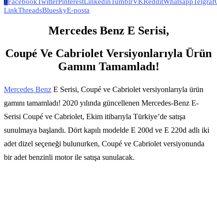
0
Facebook
Twitter
Pinterest
Linkedin
Tumblr
VK
Reddit
Whatsapp
Telgraf
Link
Threads
Bluesky
E-posta
Mercedes Benz E Serisi,
Coupé Ve Cabriolet Versiyonlarıyla Ürün
Gamını Tamamladı!
Mercedes Benz
E Serisi, Coupé ve Cabriolet versiyonlarıyla ürün
gamını tamamladı! 2020 yılında güncellenen Mercedes-Benz E-
Serisi Coupé ve Cabriolet, Ekim itibarıyla Türkiye’de satışa
sunulmaya başlandı. Dört kapılı modelde E 200d ve E 220d adlı iki
adet dizel seçeneği bulunurken, Coupé ve Cabriolet versiyonunda
bir adet benzinli motor ile satışa sunulacak.