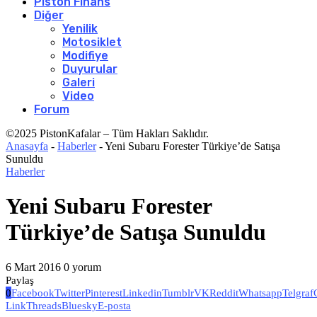
Piston Finans
Diğer
Yenilik
Motosiklet
Modifiye
Duyurular
Galeri
Video
Forum
©2025 PistonKafalar – Tüm Hakları Saklıdır.
Anasayfa
-
Haberler
-
Yeni Subaru Forester Türkiye’de Satışa
Sunuldu
Haberler
Yeni Subaru Forester
Türkiye’de Satışa Sunuldu
6 Mart 2016
0 yorum
Paylaş
0
Facebook
Twitter
Pinterest
Linkedin
Tumblr
VK
Reddit
Whatsapp
Telgraf
Link
Threads
Bluesky
E-posta