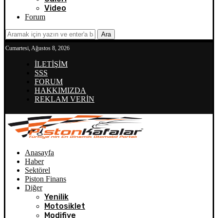
Video
Forum
Ara
Cumartesi, Ağustos 8, 2026
İLETİŞİM
SSS
FORUM
HAKKIMIZDA
REKLAM VERİN
Anasayfa
Haber
Sektörel
Piston Finans
Diğer
Yenilik
Motosiklet
Modifiye