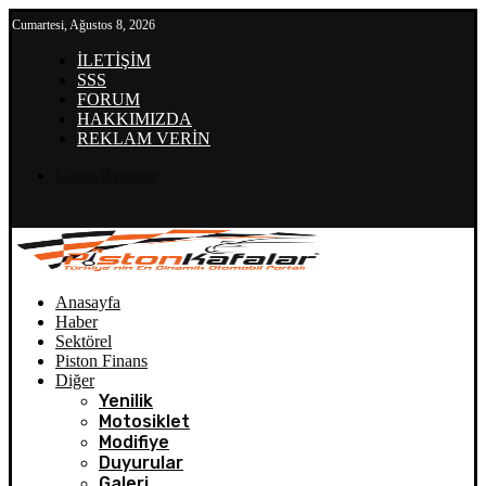
Cumartesi, Ağustos 8, 2026
İLETİŞİM
SSS
FORUM
HAKKIMIZDA
REKLAM VERİN
Login/Register
Anasayfa
Haber
Sektörel
Piston Finans
Diğer
Yenilik
Motosiklet
Modifiye
Duyurular
Galeri