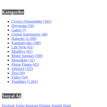
Kategoriler
Çevreci Otomobiller
(365)
Duyurular
(56)
Galeri
(7)
Global Automotive
(46)
Haberler
(2.200)
Kampanyalar
(280)
Life Style
(61)
Modifiye
(82)
Motor Sporları
(598)
Motosiklet
(32)
Piston Finans
(45)
Sektörel
(325)
Test
(39)
Video
(54)
Yenilikler
(1.001)
Sosyal Ağ
Facebook
Twitter
Instagram
Pinterest
Youtube
Email