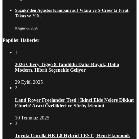
Suzuki’den Ağustos Kampanyası! Vitara ve S-Cross’ta Fiyat,
Takas ve %0...
8 Ağustos 2026
Popüler Haberler
1
2026 Chery Tiggo 8 Tanıtıldı: Daha Büyük, Daha
Modern, Hibrit Seçenekle Geliyor
29 Eylül 2025
2
Land Rover Freelander Testi | İkinci Elde Nelere Dikkat
Etmeli? Arazi Özellikleri ve Sürüş İzlenimi
10 Temmuz 2025
3
Toyota Corolla HB 1.8 Hybrid TEST | Hem Ekonomik