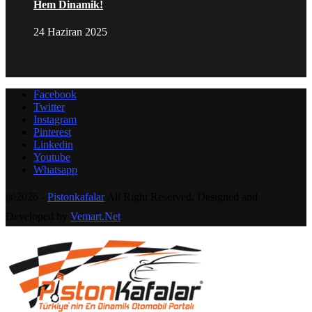
Hem Dinamik!
24 Haziran 2025
Facebook
Twitter
Instagram
Pinterest
Linkedin
Youtube
Whatsapp
@2026 -
Pistonkafalar
All Right Reserved. Designed and
Developed by
Vemart.Net