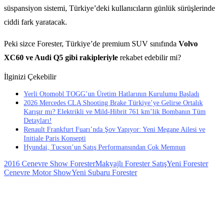
süspansiyon sistemi, Türkiye’deki kullanıcıların günlük sürüşlerinde
ciddi fark yaratacak.
Peki sizce Forester, Türkiye’de premium SUV sınıfında
Volvo
XC60 ve Audi Q5 gibi rakipleriyle
rekabet edebilir mi?
İlginizi Çekebilir
Yerli Otomobl TOGG’un Üretim Hatlarının Kurulumu Başladı
2026 Mercedes CLA Shooting Brake Türkiye’ye Gelirse Ortalık
Karışır mı? Elektrikli ve Mild-Hibrit 761 km’lik Bombanın Tüm
Detayları!
Renault Frankfurt Fuarı’nda Şov Yapıyor: Yeni Megane Ailesi ve
Initiale Paris Konsepti
Hyundai, Tucson’un Satış Performansından Çok Memnun
2016 Cenevre Show Forester
Makyajlı Forester Satış
Yeni Forester
Cenevre Motor Show
Yeni Subaru Forester