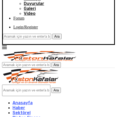
Duyurular
Galeri
Video
Forum
Login/Register
Ara
Ara
Ara
Anasayfa
Haber
Sektörel