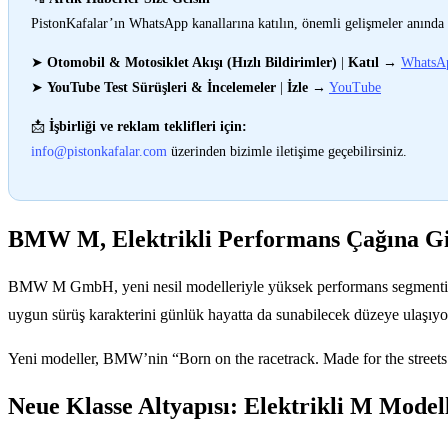
PistonKafalar’ın WhatsApp kanallarına katılın, önemli gelişmeler anında 
➤
Otomobil & Motosiklet Akışı (Hızlı Bildirimler)
|
Katıl
→
WhatsA
➤
YouTube Test Sürüşleri & İncelemeler
|
İzle
→
YouTube
📩
İşbirliği ve reklam teklifleri için:
info@pistonkafalar.com
üzerinden bizimle iletişime geçebilirsiniz.
BMW M, Elektrikli Performans Çağına Gi
BMW M GmbH, yeni nesil modelleriyle yüksek performans segmentinde 
uygun sürüş karakterini günlük hayatta da sunabilecek düzeye ulaşıyo
Yeni modeller, BMW’nin “Born on the racetrack. Made for the streets.
Neue Klasse Altyapısı: Elektrikli M Model