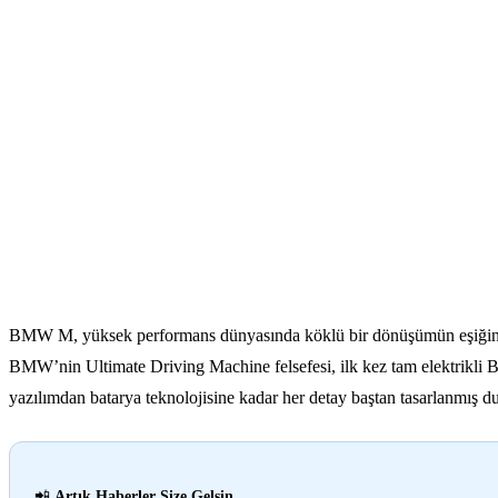
BMW M, yüksek performans dünyasında köklü bir dönüşümün eşiğinde. Ma
BMW’nin Ultimate Driving Machine felsefesi, ilk kez tam elektrikli 
yazılımdan batarya teknolojisine kadar her detay baştan tasarlanmış 
📲
Artık Haberler Size Gelsin