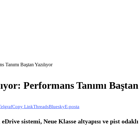
s Tanımı Baştan Yazılıyor
yor: Performans Tanımı Baştan 
Telgraf
Copy Link
Threads
Bluesky
E-posta
eDrive sistemi, Neue Klasse altyapısı ve pist oda