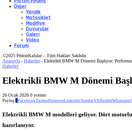
Piston Finans
Diğer
Yenilik
Motosiklet
Modifiye
Duyurular
Galeri
Video
Forum
©2025 PistonKafalar – Tüm Hakları Saklıdır.
Anasayfa
-
Haberler
-
Elektrikli BMW M Dönemi Başlıyor: Performan
Haberler
Elektrikli BMW M Dönemi Başlı
26 Ocak 2026
0 yorum
Paylaş
0
Facebook
Twitter
Pinterest
Linkedin
Tumblr
VK
Reddit
Whatsapp
Elektrikli BMW M modelleri geliyor. Dört motorlu 
hazırlanıyor.