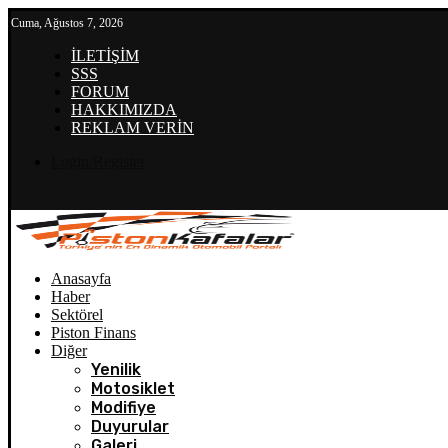
Cuma, Ağustos 7, 2026
İLETİŞİM
SSS
FORUM
HAKKIMIZDA
REKLAM VERİN
Login/Register
Anasayfa
Haber
Sektörel
Piston Finans
Diğer
Yenilik
Motosiklet
Modifiye
Duyurular
Galeri