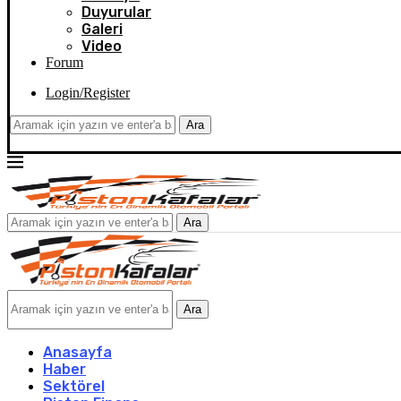
Duyurular
Galeri
Video
Forum
Login/Register
Ara
Ara
Ara
Anasayfa
Haber
Sektörel