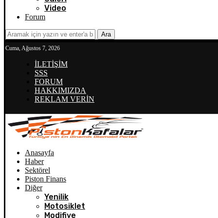
Video
Forum
Ara
Cuma, Ağustos 7, 2026
İLETİŞİM
SSS
FORUM
HAKKIMIZDA
REKLAM VERİN
Anasayfa
Haber
Sektörel
Piston Finans
Diğer
Yenilik
Motosiklet
Modifiye