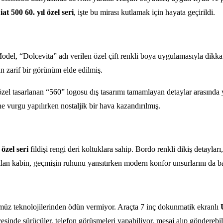
iat 500 60. yıl özel seri
, işte bu mirası kutlamak için hayata geçirildi.
r. Model, “Dolcevita” adı verilen özel çift renkli boya uygulamasıyla di
an zarif bir görünüm elde edilmiş.
 özel tasarlanan “560” logosu dış tasarımı tamamlayan detaylar arasında
 vurgu yapılırken nostaljik bir hava kazandırılmış.
 özel seri
fildişi rengi deri koltuklara sahip. Bordo renkli dikiş detayla
ılan kabin, geçmişin ruhunu yansıtırken modern konfor unsurlarını da ba
nümüz teknolojilerinden ödün vermiyor. Araçta 7 inç dokunmatik ekranlı
sinde sürücüler, telefon görüşmeleri yapabiliyor, mesaj alıp gönderebil