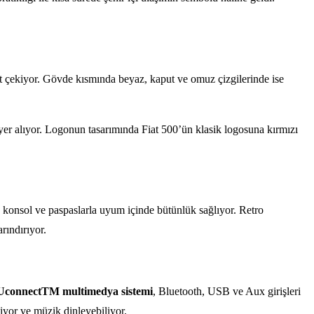
kkat çekiyor. Gövde kısmında beyaz, kaput ve omuz çizgilerinde ise
 yer alıyor. Logonun tasarımında Fiat 500’ün klasik logosuna kırmızı
rı, konsol ve paspaslarla uyum içinde bütünlük sağlıyor. Retro
rındırıyor.
UconnectTM multimedya sistemi
, Bluetooth, USB ve Aux girişleri
iyor ve müzik dinleyebiliyor.