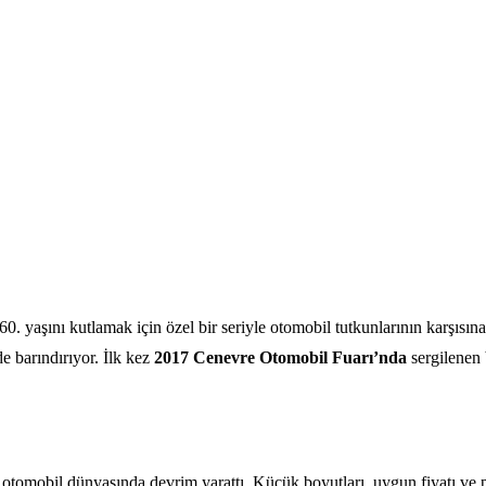
 60. yaşını kutlamak için özel bir seriyle otomobil tutkunlarının karşısın
 barındırıyor. İlk kez
2017 Cenevre Otomobil Fuarı’nda
sergilenen 
omobil dünyasında devrim yarattı. Küçük boyutları, uygun fiyatı ve prat