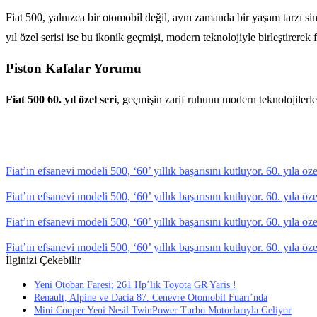
Fiat 500, yalnızca bir otomobil değil, aynı zamanda bir yaşam tarzı si
yıl özel serisi ise bu ikonik geçmişi, modern teknolojiyle birleştirerek f
Piston Kafalar Yorumu
Fiat 500 60. yıl özel seri
, geçmişin zarif ruhunu modern teknolojilerle
Fiat’ın efsanevi modeli 500, ‘60’ yıllık başarısını kutluyor. 60. yıla 
Fiat’ın efsanevi modeli 500, ‘60’ yıllık başarısını kutluyor. 60. yıla 
Fiat’ın efsanevi modeli 500, ‘60’ yıllık başarısını kutluyor. 60. yıla 
Fiat’ın efsanevi modeli 500, ‘60’ yıllık başarısını kutluyor. 60. yıla 
İlginizi Çekebilir
Yeni Otoban Faresi; 261 Hp’lik Toyota GR Yaris !
Renault, Alpine ve Dacia 87. Cenevre Otomobil Fuarı’nda
Mini Cooper Yeni Nesil TwinPower Turbo Motorlarıyla Geliyor