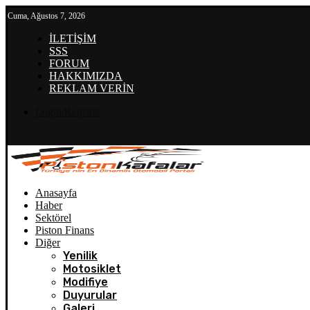
Cuma, Ağustos 7, 2026
İLETİŞİM
SSS
FORUM
HAKKIMIZDA
REKLAM VERİN
Login/Register
Anasayfa
Haber
Sektörel
Piston Finans
Diğer
Yenilik
Motosiklet
Modifiye
Duyurular
Galeri