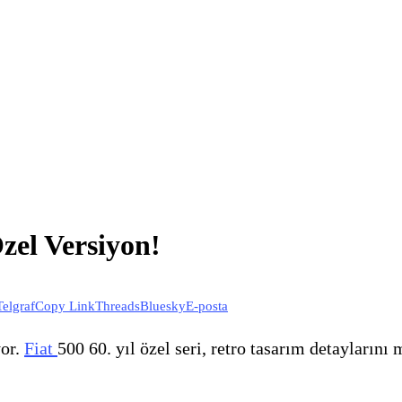
Özel Versiyon!
Telgraf
Copy Link
Threads
Bluesky
E-posta
yor.
Fiat
500 60. yıl özel seri, retro tasarım detaylarını 