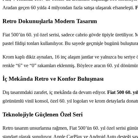
Aradan geçen 60 yılda 4 milyondan fazla satışa ulaşarak efsaneleşti.
F
Retro Dokunuşlarla Modern Tasarım
Fiat 500’ün 60. yıl özel serisi, sadece cabrio gövde tipiyle üretiliyo
pastel fildişi tonları kullanılıyor. Bu sayede geçmişle bugünü buluştur
Krom kaplı dikiz aynaları, 16 inç alaşım jantlar ve yalnızca bu seriye
renkle “6” ve “0” rakamları eklenmiş. Böylece aracın 60. yıl dönümüne
İç Mekânda Retro ve Konfor Buluşması
Dış tasarımdaki zarafet, iç mekânda da devam ediyor.
Fiat 500 60. yıl
görünümlü vinil konsol, özel 60. yıl logoları ve krom detaylarla donat
Teknolojiyle Güçlenen Özel Seri
Retro tasarım unsurlarına rağmen, Fiat 500’ün 60. yıl özel serisi gü
standart olarak sunuluyor. Apple CarPlay ve Android Auto desteği saye