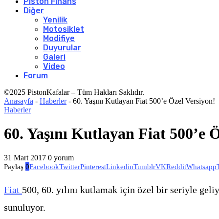
Piston Finans
Diğer
Yenilik
Motosiklet
Modifiye
Duyurular
Galeri
Video
Forum
©2025 PistonKafalar – Tüm Hakları Saklıdır.
Anasayfa
-
Haberler
-
60. Yaşını Kutlayan Fiat 500’e Özel Versiyon!
Haberler
60. Yaşını Kutlayan Fiat 500’e 
31 Mart 2017
0 yorum
Paylaş
0
Facebook
Twitter
Pinterest
Linkedin
Tumblr
VK
Reddit
Whatsapp
Fiat
500, 60. yılını kutlamak için özel bir seriyle geli
sunuluyor.