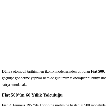
Dünya otomobil tarihinin en ikonik modellerinden biri olan
Fiat 500
,
geçmişe gönderme yapıyor hem de günümüz teknolojilerini bünyesinde
satışa sunulacak.
Fiat 500’ün 60 Yıllık Yolculuğu
Fiat, 4 Temmuz 1957’de Torino’da üretimine başladığı 500 modeliyle ot