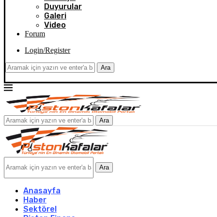
Duyurular
Galeri
Video
Forum
Login/Register
Ara
Ara
Ara
Anasayfa
Haber
Sektörel