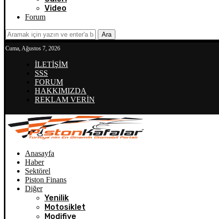
Video
Forum
Ara
Cuma, Ağustos 7, 2026
İLETİŞİM
SSS
FORUM
HAKKIMIZDA
REKLAM VERİN
Anasayfa
Haber
Sektörel
Piston Finans
Diğer
Yenilik
Motosiklet
Modifiye