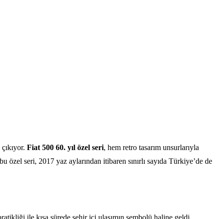
a çıkıyor.
Fiat 500 60. yıl özel seri
, hem retro tasarım unsurlarıyla
bu özel seri, 2017 yaz aylarından itibaren sınırlı sayıda Türkiye’de de
ikliği ile kısa sürede şehir içi ulaşımın sembolü haline geldi.