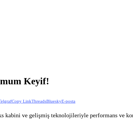
imum Keyif!
Telgraf
Copy Link
Threads
Bluesky
E-posta
 kabini ve gelişmiş teknolojileriyle performans ve kon