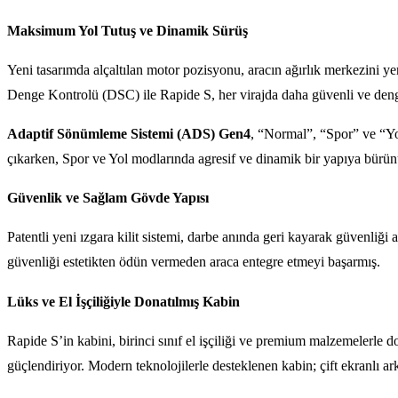
Maksimum Yol Tutuş ve Dinamik Sürüş
Yeni tasarımda alçaltılan motor pozisyonu, aracın ağırlık merkezini yer
Denge Kontrolü (DSC) ile Rapide S, her virajda daha güvenli ve denge
Adaptif Sönümleme Sistemi (ADS) Gen4
, “Normal”, “Spor” ve “Yo
çıkarken, Spor ve Yol modlarında agresif ve dinamik bir yapıya bürün
Güvenlik ve Sağlam Gövde Yapısı
Patentli yeni ızgara kilit sistemi, darbe anında geri kayarak güvenliğ
güvenliği estetikten ödün vermeden araca entegre etmeyi başarmış.
Lüks ve El İşçiliğiyle Donatılmış Kabin
Rapide S’in kabini, birinci sınıf el işçiliği ve premium malzemelerle do
güçlendiriyor. Modern teknolojilerle desteklenen kabin; çift ekranlı a