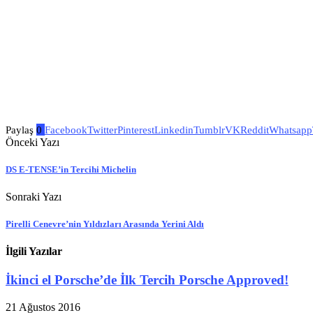
Paylaş
0
Facebook
Twitter
Pinterest
Linkedin
Tumblr
VK
Reddit
Whatsapp
Önceki Yazı
DS E-TENSE’in Tercihi Michelin
Sonraki Yazı
Pirelli Cenevre’nin Yıldızları Arasında Yerini Aldı
İlgili Yazılar
İkinci el Porsche’de İlk Tercih Porsche Approved!
21 Ağustos 2016