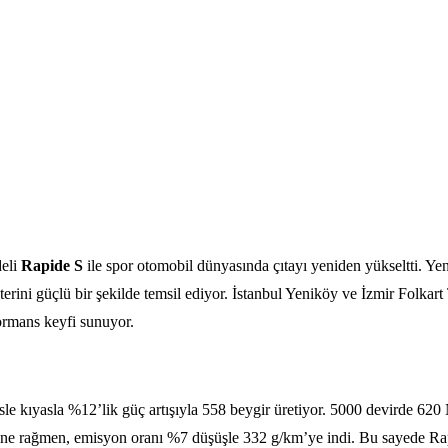
deli
Rapide S
ile spor otomobil dünyasında çıtayı yeniden yükseltti. Yen
terini güçlü bir şekilde temsil ediyor. İstanbul Yeniköy ve İzmir Fol
ormans keyfi sunuyor.
esle kıyasla %12’lik güç artışıyla 558 beygir üretiyor. 5000 devirde 6
ine rağmen, emisyon oranı %7 düşüşle 332 g/km’ye indi. Bu sayede Rapi