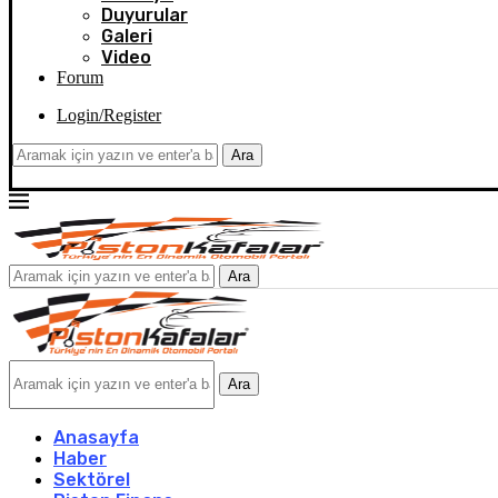
Duyurular
Galeri
Video
Forum
Login/Register
Ara
Ara
Ara
Anasayfa
Haber
Sektörel