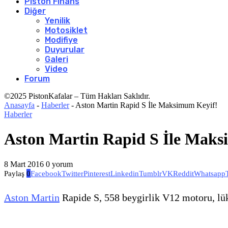
Piston Finans
Diğer
Yenilik
Motosiklet
Modifiye
Duyurular
Galeri
Video
Forum
©2025 PistonKafalar – Tüm Hakları Saklıdır.
Anasayfa
-
Haberler
-
Aston Martin Rapid S İle Maksimum Keyif!
Haberler
Aston Martin Rapid S İle Maks
8 Mart 2016
0 yorum
Paylaş
0
Facebook
Twitter
Pinterest
Linkedin
Tumblr
VK
Reddit
Whatsapp
Aston Martin
Rapide S, 558 beygirlik V12 motoru, lüks