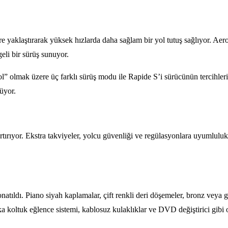
e yaklaştırarak yüksek hızlarda daha sağlam bir yol tutuş sağlıyor. Aerod
li bir sürüş sunuyor.
l” olmak üzere üç farklı sürüş modu ile Rapide S’i sürücünün tercihler
üyor.
i artırıyor. Ekstra takviyeler, yolcu güvenliği ve regülasyonlara uyumlu
natıldı. Piano siyah kaplamalar, çift renkli deri döşemeler, bronz veya gr
rka koltuk eğlence sistemi, kablosuz kulaklıklar ve DVD değiştirici gibi