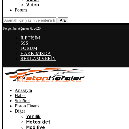
Video
Forum
Ara
Perşembe, Ağustos 6, 2026
İLETİŞİM
SSS
FORUM
HAKKIMIZDA
REKLAM VERİN
Anasayfa
Haber
Sektörel
Piston Finans
Diğer
Yenilik
Motosiklet
Modifiye