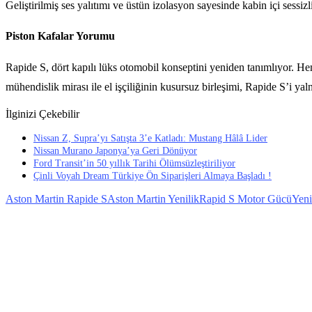
Geliştirilmiş ses yalıtımı ve üstün izolasyon sayesinde kabin içi sessi
Piston Kafalar Yorumu
Rapide S, dört kapılı lüks otomobil konseptini yeniden tanımlıyor. Hem
mühendislik mirası ile el işçiliğinin kusursuz birleşimi, Rapide S’i yaln
İlginizi Çekebilir
Nissan Z, Supra’yı Satışta 3’e Katladı: Mustang Hâlâ Lider
Nissan Murano Japonya’ya Geri Dönüyor
Ford Transit’in 50 yıllık Tarihi Ölümsüzleştiriliyor
Çinli Voyah Dream Türkiye Ön Siparişleri Almaya Başladı !
Aston Martin Rapide S
Aston Martin Yenilik
Rapid S Motor Gücü
Yeni