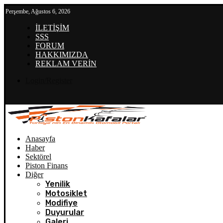
Perşembe, Ağustos 6, 2026
İLETİŞİM
SSS
FORUM
HAKKIMIZDA
REKLAM VERİN
Login/Register
Anasayfa
Haber
Sektörel
Piston Finans
Diğer
Yenilik
Motosiklet
Modifiye
Duyurular
Galeri