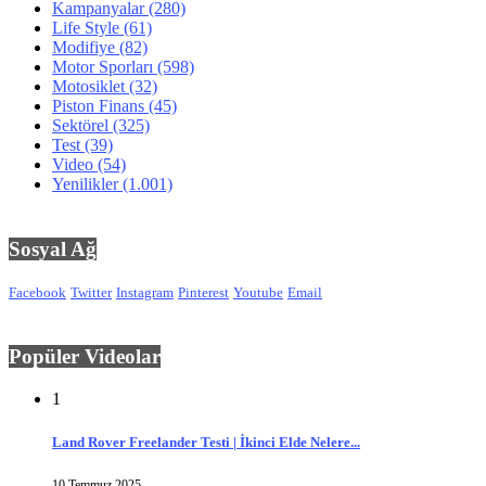
Kampanyalar
(280)
Life Style
(61)
Modifiye
(82)
Motor Sporları
(598)
Motosiklet
(32)
Piston Finans
(45)
Sektörel
(325)
Test
(39)
Video
(54)
Yenilikler
(1.001)
Sosyal Ağ
Facebook
Twitter
Instagram
Pinterest
Youtube
Email
Popüler Videolar
1
Land Rover Freelander Testi | İkinci Elde Nelere...
10 Temmuz 2025