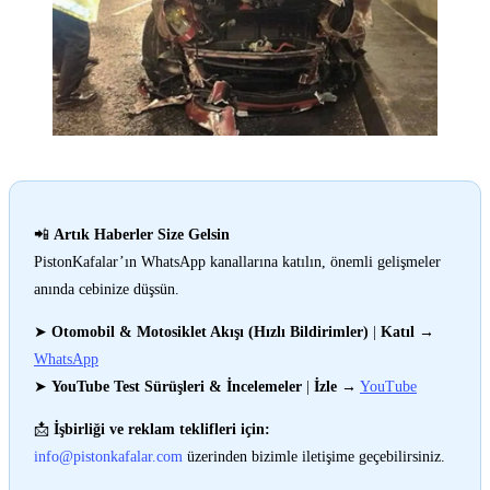
📲
Artık Haberler Size Gelsin
PistonKafalar’ın WhatsApp kanallarına katılın, önemli gelişmeler
anında cebinize düşsün.
➤
Otomobil & Motosiklet Akışı (Hızlı Bildirimler)
|
Katıl
→
WhatsApp
➤
YouTube Test Sürüşleri & İncelemeler
|
İzle
→
YouTube
📩
İşbirliği ve reklam teklifleri için:
info@pistonkafalar.com
üzerinden bizimle iletişime geçebilirsiniz.