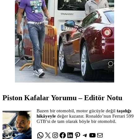
Piston Kafalar Yorumu – Editör Notu
Bazen bir otomobil, motor gücüyle değil
taşıdığı
hikâyeyle
değer kazanır. Ronaldo’nun Ferrari 599
GTB’si de tam olarak böyle bir otomobil.
WhatsApp
X
Instagram
Facebook
LinkedIn
Pinterest
Telegram
YouTube
E-posta