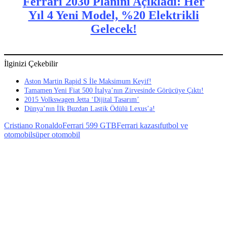
Ferrari 2030 Planını Açıkladı: Her
Yıl 4 Yeni Model, %20 Elektrikli
Gelecek!
İlginizi Çekebilir
Aston Martin Rapid S İle Maksimum Keyif!
Tamamen Yeni Fiat 500 İtalya’nın Zirvesinde Görücüye Çıktı!
2015 Volkswagen Jetta ‘Dijital Tasarım’
Dünya’nın İlk Buzdan Lastik Ödülü Lexus’a!
Cristiano Ronaldo
Ferrari 599 GTB
Ferrari kazası
futbol ve
otomobil
süper otomobil