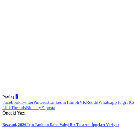
Paylaş
0
Facebook
Twitter
Pinterest
Linkedin
Tumblr
VK
Reddit
Whatsapp
Telgraf
C
Link
Threads
Bluesky
E-posta
Önceki Yazı
Rezvani, 2026 İçin Tanktan Daha Vahşi Bir Tasarım İpuçları Veriyor