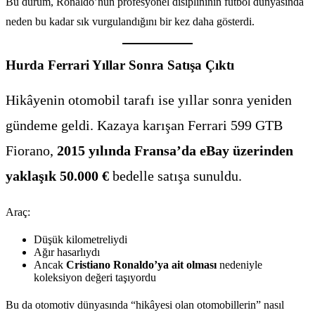
Bu durum, Ronaldo’nun profesyonel disiplininin futbol dünyasında
neden bu kadar sık vurgulandığını bir kez daha gösterdi.
Hurda Ferrari Yıllar Sonra Satışa Çıktı
Hikâyenin otomobil tarafı ise yıllar sonra yeniden
gündeme geldi. Kazaya karışan Ferrari 599 GTB
Fiorano,
2015 yılında Fransa’da eBay üzerinden
yaklaşık 50.000 €
bedelle satışa sunuldu.
Araç:
Düşük kilometreliydi
Ağır hasarlıydı
Ancak
Cristiano Ronaldo’ya ait olması
nedeniyle
koleksiyon değeri taşıyordu
Bu da otomotiv dünyasında “hikâyesi olan otomobillerin” nasıl