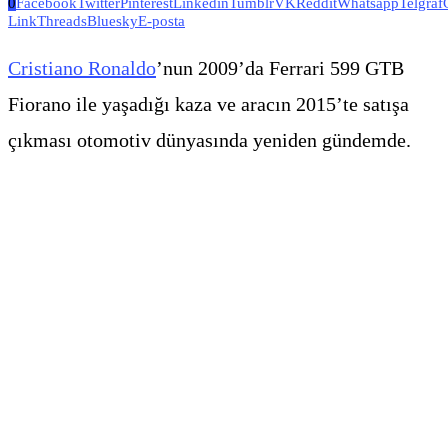
0
Facebook
Twitter
Pinterest
Linkedin
Tumblr
VK
Reddit
Whatsapp
Telgraf
Link
Threads
Bluesky
E-posta
Cristiano Ronaldo
’nun 2009’da Ferrari 599 GTB
Fiorano ile yaşadığı kaza ve aracın 2015’te satışa
çıkması otomotiv dünyasında yeniden gündemde.