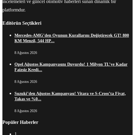
incelemeleri ve güncel otomotiv haberleri sunan dinamik bir
platformdur.
Editörün Seçtikleri
Mercedes-AMG’den Oyunun Kurallarını Değiştirecek GT! 800
KM Menzil, 544 HP...
8 Ağustos 2026
Opel Ağustos Kampanyasını Duyurdu! 1 Milyon TL’ye Kadar
Faizsiz Kredi...
8 Ağustos 2026
Suzuki’den Ağustos Kampanyası! Vitara ve S-Cross’ta Fiyat,
Takas ve %0...
8 Ağustos 2026
Popüler Haberler
1