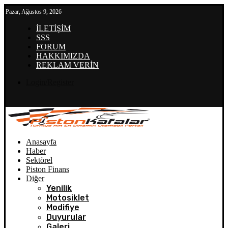
Pazar, Ağustos 9, 2026
İLETİŞİM
SSS
FORUM
HAKKIMIZDA
REKLAM VERİN
Login/Register
Anasayfa
Haber
Sektörel
Piston Finans
Diğer
Yenilik
Motosiklet
Modifiye
Duyurular
Galeri