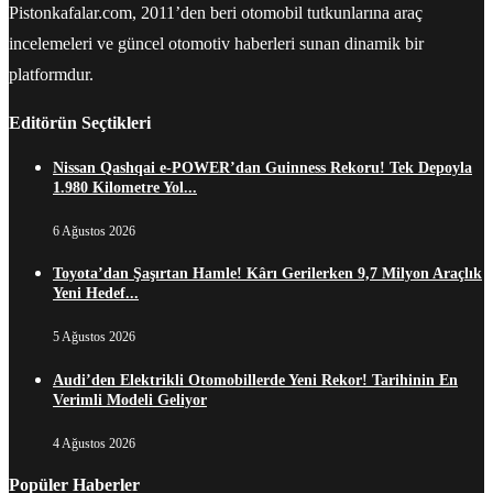
Pistonkafalar.com, 2011’den beri otomobil tutkunlarına araç
incelemeleri ve güncel otomotiv haberleri sunan dinamik bir
platformdur.
Editörün Seçtikleri
Nissan Qashqai e-POWER’dan Guinness Rekoru! Tek Depoyla
1.980 Kilometre Yol...
6 Ağustos 2026
Toyota’dan Şaşırtan Hamle! Kârı Gerilerken 9,7 Milyon Araçlık
Yeni Hedef...
5 Ağustos 2026
Audi’den Elektrikli Otomobillerde Yeni Rekor! Tarihinin En
Verimli Modeli Geliyor
4 Ağustos 2026
Popüler Haberler