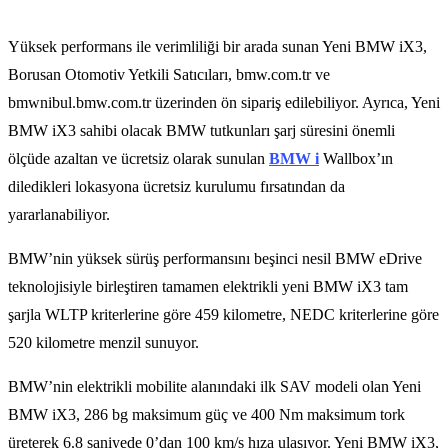
Yüksek performans ile verimliliği bir arada sunan Yeni BMW iX3,
Borusan Otomotiv Yetkili Satıcıları, bmw.com.tr ve
bmwnibul.bmw.com.tr üzerinden ön sipariş edilebiliyor. Ayrıca, Yeni
BMW iX3 sahibi olacak BMW tutkunları şarj süresini önemli
ölçüde azaltan ve ücretsiz olarak sunulan
BMW i
Wallbox’ın
diledikleri lokasyona ücretsiz kurulumu fırsatından da
yararlanabiliyor.
BMW’nin yüksek sürüş performansını beşinci nesil BMW eDrive
teknolojisiyle birleştiren tamamen elektrikli yeni BMW iX3 tam
şarjla WLTP kriterlerine göre 459 kilometre, NEDC kriterlerine göre
520 kilometre menzil sunuyor.
BMW’nin elektrikli mobilite alanındaki ilk SAV modeli olan Yeni
BMW iX3, 286 bg maksimum güç ve 400 Nm maksimum tork
üreterek 6.8 saniyede 0’dan 100 km/s hıza ulaşıyor. Yeni BMW iX3,