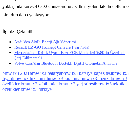
yaklaşımla küresel CO2 emisyonunu azaltma yolundaki hedeflerine
bir adım daha yaklaşıyor.
İlginizi Çekebilir
Audi’den Akıllı Enerji Ağı Yönetimi
Renault EZ-GO Konsept Cenevre Fuarı’nda!
Mercedes’ten Kritik Uyarı: Bazı EQB Modelleri %80’in Üzerinde
Şarj Edilmemeli
Volvo Cars’dan Bluetooth Destekli Dijital Otomobil Anahtarı
bmw ix3 2021
bmw ix3 batarya
bmw ix3 batarya kapasitesi
bmw ix3
fiyatı
bmw ix3 hızlanma
bmw ix3 kiralama
bmw ix3 menzil
bmw ix3
özellikleri
bmw ix3 sahibinden
bmw ix3 şarj süresi
bmw ix3 teknik
özellikleri
bmw ix3 türkiye