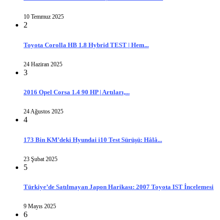
10 Temmuz 2025
2
Toyota Corolla HB 1.8 Hybrid TEST | Hem...
24 Haziran 2025
3
2016 Opel Corsa 1.4 90 HP | Artıları,...
24 Ağustos 2025
4
173 Bin KM’deki Hyundai i10 Test Sürüşü: Hâlâ...
23 Şubat 2025
5
Türkiye’de Satılmayan Japon Harikası: 2007 Toyota IST İncelemesi
9 Mayıs 2025
6