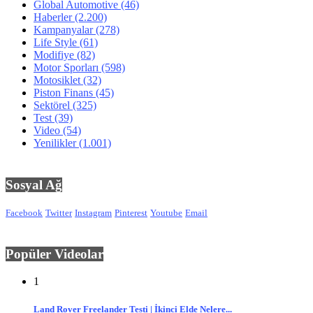
Global Automotive
(46)
Haberler
(2.200)
Kampanyalar
(278)
Life Style
(61)
Modifiye
(82)
Motor Sporları
(598)
Motosiklet
(32)
Piston Finans
(45)
Sektörel
(325)
Test
(39)
Video
(54)
Yenilikler
(1.001)
Sosyal Ağ
Facebook
Twitter
Instagram
Pinterest
Youtube
Email
Popüler Videolar
1
Land Rover Freelander Testi | İkinci Elde Nelere...