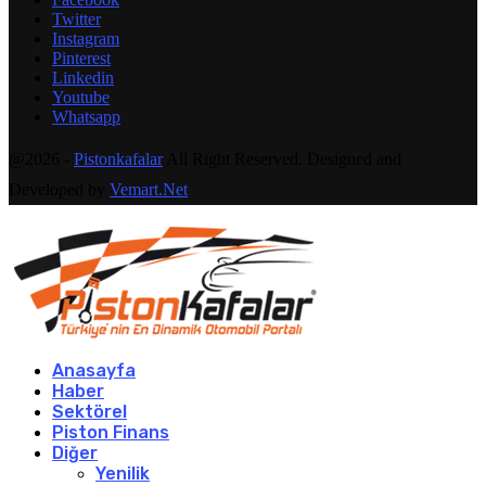
Twitter
Instagram
Pinterest
Linkedin
Youtube
Whatsapp
@2026 -
Pistonkafalar
All Right Reserved. Designed and
Developed by
Vemart.Net
Anasayfa
Haber
Sektörel
Piston Finans
Diğer
Yenilik