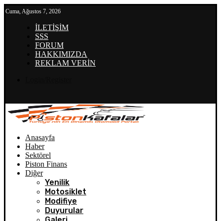
Cuma, Ağustos 7, 2026
İLETİŞİM
SSS
FORUM
HAKKIMIZDA
REKLAM VERİN
Login/Register
Anasayfa
Haber
Sektörel
Piston Finans
Diğer
Yenilik
Motosiklet
Modifiye
Duyurular
Galeri