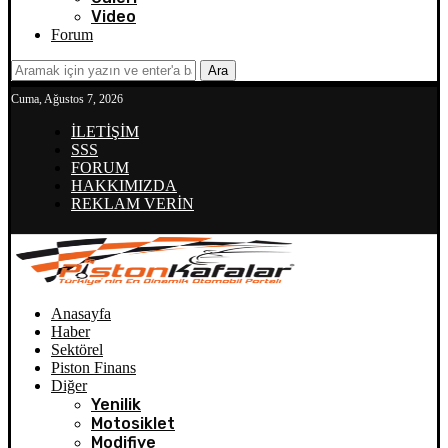
Video
Forum
Ara
Cuma, Ağustos 7, 2026
İLETİŞİM
SSS
FORUM
HAKKIMIZDA
REKLAM VERİN
Anasayfa
Haber
Sektörel
Piston Finans
Diğer
Yenilik
Motosiklet
Modifiye