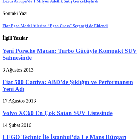
Lexus Avrupa’da 1 Milyon Adetlik Satış Gerçekleştirdi
Sonraki Yazı
Fiat Egea Model Ailesine “Egea Cross” Seçeneği de Eklendi
İlgili Yazılar
Yeni Porsche Macan: Turbo Gücüyle Kompakt SUV
Sahnesinde
3 Ağustos 2013
Fiat 500 Cattiva: ABD’de Şıklığın ve Performansın
Yeni Adı
17 Ağustos 2013
Volvo XC60 En Çok Satan SUV Listesinde
14 Şubat 2016
LEGO Technic İle İstanbul’da Le Mans Rüzgarı