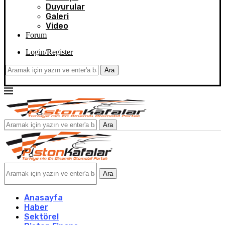
Duyurular
Galeri
Video
Forum
Login/Register
Ara
Ara
Ara
Anasayfa
Haber
Sektörel