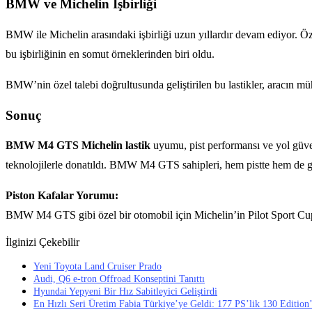
BMW ve Michelin İşbirliği
BMW ile Michelin arasındaki işbirliği uzun yıllardır devam ediyor. Öze
bu işbirliğinin en somut örneklerinden biri oldu.
BMW’nin özel talebi doğrultusunda geliştirilen bu lastikler, aracın
Sonuç
BMW M4 GTS Michelin lastik
uyumu, pist performansı ve yol güve
teknolojilerle donatıldı. BMW M4 GTS sahipleri, hem pistte hem de 
Piston Kafalar Yorumu:
BMW M4 GTS gibi özel bir otomobil için Michelin’in Pilot Sport Cup 
İlginizi Çekebilir
Yeni Toyota Land Cruiser Prado
Audi, Q6 e-tron Offroad Konseptini Tanıttı
Hyundai Yepyeni Bir Hız Sabitleyici Geliştirdi
En Hızlı Seri Üretim Fabia Türkiye’ye Geldi: 177 PS’lik 130 Edition’