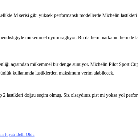
llikle M serisi gibi yüksek performanslı modellerde Michelin lastikleri t
 mühendisliğiyle mükemmel uyum sağlıyor. Bu da hem markanın hem de la
nliği açısından mükemmel bir denge sunuyor. Michelin Pilot Sport Cup 
günlük kullanımda lastiklerden maksimum verim alabilecek.
2 lastikleri doğru seçim olmuş. Siz olsaydınız pist mi yoksa yol perf
ın Fiyatı Belli Oldu