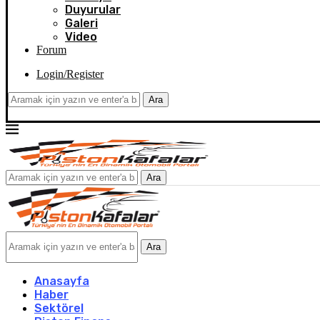
Duyurular
Galeri
Video
Forum
Login/Register
Ara
Ara
Ara
Anasayfa
Haber
Sektörel