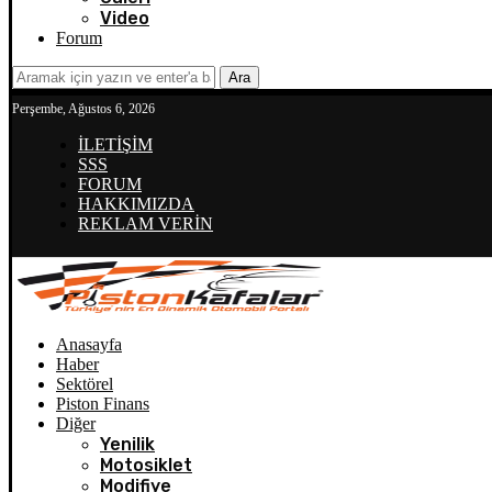
Video
Forum
Ara
Perşembe, Ağustos 6, 2026
İLETİŞİM
SSS
FORUM
HAKKIMIZDA
REKLAM VERİN
Anasayfa
Haber
Sektörel
Piston Finans
Diğer
Yenilik
Motosiklet
Modifiye