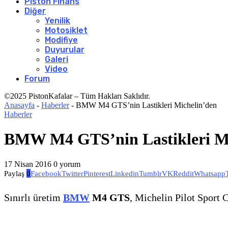
Piston Finans
Diğer
Yenilik
Motosiklet
Modifiye
Duyurular
Galeri
Video
Forum
©2025 PistonKafalar – Tüm Hakları Saklıdır.
Anasayfa
-
Haberler
-
BMW M4 GTS’nin Lastikleri Michelin’den
Haberler
BMW M4 GTS’nin Lastikleri Mi
17 Nisan 2016
0 yorum
Paylaş
0
Facebook
Twitter
Pinterest
Linkedin
Tumblr
VK
Reddit
Whatsapp
Sınırlı üretim
BMW
M4 GTS
, Michelin Pilot Sport 