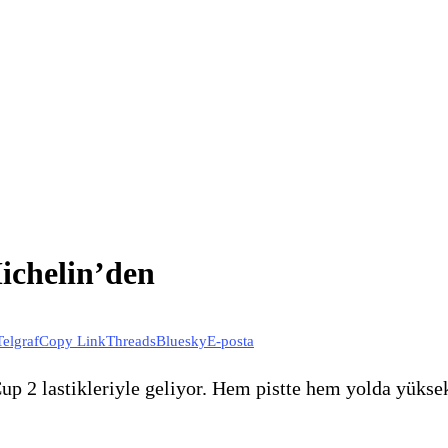
chelin’den
Telgraf
Copy Link
Threads
Bluesky
E-posta
Cup 2 lastikleriyle geliyor. Hem pistte hem yolda yükse