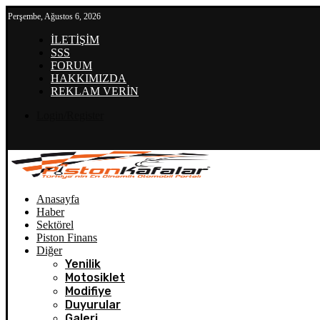
Perşembe, Ağustos 6, 2026
İLETİŞİM
SSS
FORUM
HAKKIMIZDA
REKLAM VERİN
Login/Register
Anasayfa
Haber
Sektörel
Piston Finans
Diğer
Yenilik
Motosiklet
Modifiye
Duyurular
Galeri