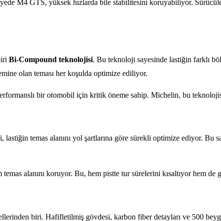
 sayede M4 GTS, yüksek hızlarda bile stabilitesini koruyabiliyor. Sürüc
iri
Bi-Compound teknolojisi
. Bu teknoloji sayesinde lastiğin farklı b
 zemine olan teması her koşulda optimize ediliyor.
formanslı bir otomobil için kritik öneme sahip. Michelin, bu teknolojis
i, lastiğin temas alanını yol şartlarına göre sürekli optimize ediyor. B
 temas alanını koruyor. Bu, hem pistte tur sürelerini kısaltıyor hem de 
den biri. Hafifletilmiş gövdesi, karbon fiber detayları ve 500 beygir 