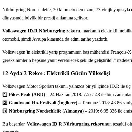
Nürburgring Nordschleife, 20 kilometreden uzun, 73 virajlı yapısıyla d
dünyasında büyük bir prestij anlamına geliyor.
Volkswagen ID.R Nürburgring rekoru
, markanın elektrikli mobil
otomobil, şimdi Avrupa kıtasında da adını tarihe yazdırdı.
Volkswagen’in elektrikli yarış programının baş mühendisi François-Xav
gereksinimlerin hepsine yanıt verebilecek şekilde geliştirildi.” ifadeleri
12 Ayda 3 Rekor: Elektrikli Gücün Yükselişi
Volkswagen Motor Sporları takımı, yalnızca bir yıl içinde ID.R ile üç 
1️⃣
Pikes Peak (ABD)
– 24 Haziran 2018: 7:57:148 ile tüm zamanları
2️⃣
Goodwood Hız Festivali (İngiltere)
– Temmuz 2018: 43.86 saniye i
3️⃣
Nürburgring Nordschleife (Almanya)
– 2019: 6:05:336 ile emisy
Bu başarılar,
Volkswagen ID.R Nürburgring rekoru
nun tesadüf olm