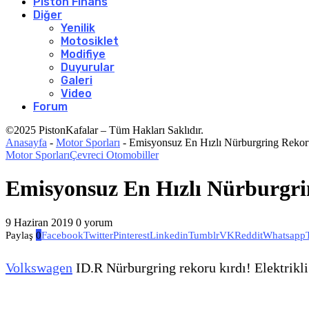
Piston Finans
Diğer
Yenilik
Motosiklet
Modifiye
Duyurular
Galeri
Video
Forum
©2025 PistonKafalar – Tüm Hakları Saklıdır.
Anasayfa
-
Motor Sporları
-
Emisyonsuz En Hızlı Nürburgring Reko
Motor Sporları
Çevreci Otomobiller
Emisyonsuz En Hızlı Nürburgr
9 Haziran 2019
0 yorum
Paylaş
0
Facebook
Twitter
Pinterest
Linkedin
Tumblr
VK
Reddit
Whatsapp
Volkswagen
ID.R Nürburgring rekoru kırdı! Elektrikli