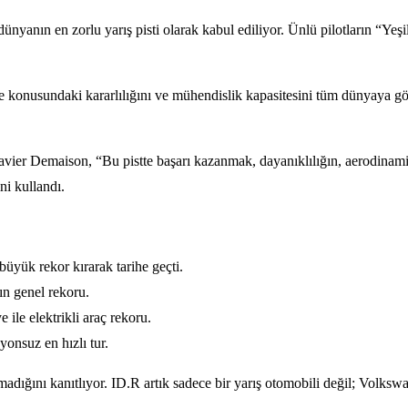
ünyanın en zorlu yarış pisti olarak kabul ediliyor. Ünlü pilotların “Yeş
ite konusundaki kararlılığını ve mühendislik kapasitesini tüm dünyaya 
ier Demaison, “Bu pistte başarı kazanmak, dayanıklılığın, aerodinamiği
ni kullandı.
büyük rekor kırarak tarihe geçti.
n genel rekoru.
le elektrikli araç rekoru.
onsuz en hızlı tur.
adığını kanıtlıyor. ID.R artık sadece bir yarış otomobili değil; Volkswag