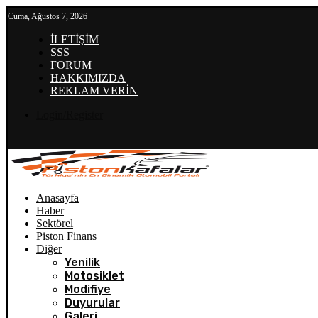
Cuma, Ağustos 7, 2026
İLETİŞİM
SSS
FORUM
HAKKIMIZDA
REKLAM VERİN
Login/Register
Anasayfa
Haber
Sektörel
Piston Finans
Diğer
Yenilik
Motosiklet
Modifiye
Duyurular
Galeri