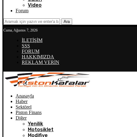
Video
Forum
Ara
Cuma, Ağustos 7, 2026
İLETİŞİM
SSS
FORUM
HAKKIMIZDA
REKLAM VERİN
Anasayfa
Haber
Sektörel
Piston Finans
Diğer
Yenilik
Motosiklet
Modifiye