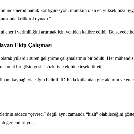
onunda aerodinamik konfigürasyon, mümkün olan en yüksek hıza uygun 
konusunda kritik rol oynadı.”
stemi enerji verimliliğini artırmak için yeniden kalibre edildi. Bu saye
layan Ekip Çalışması
rak yıllardır süren geliştirme çalışmalarının bir ödülü. Her mühendis, 
 somut bir göstergesi.” sözleriyle ekibine teşekkür etti.
ilham kaynağı olacağını belirtti. ID.R’da kullanılan güç aktarım ve ener
erinin sadece “çevreci” değil, aynı zamanda “hızlı” olabileceğini göst
değerlendiriliyor.