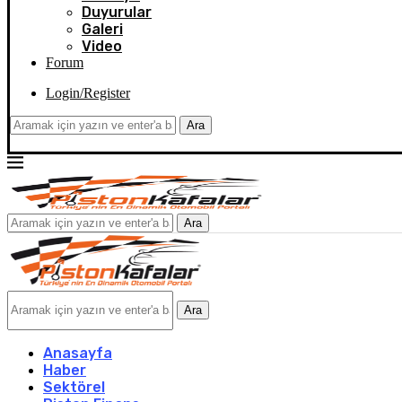
Duyurular
Galeri
Video
Forum
Login/Register
Ara
Ara
Ara
Anasayfa
Haber
Sektörel