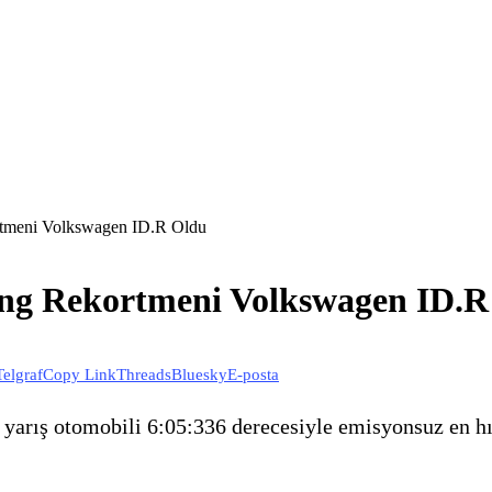
rtmeni Volkswagen ID.R Oldu
ing Rekortmeni Volkswagen ID.R
Telgraf
Copy Link
Threads
Bluesky
E-posta
 yarış otomobili 6:05:336 derecesiyle emisyonsuz en hı