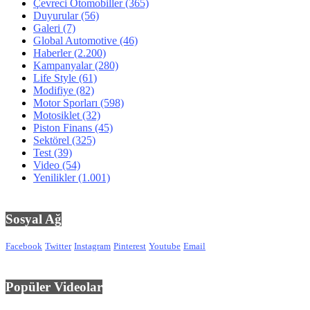
Çevreci Otomobiller
(365)
Duyurular
(56)
Galeri
(7)
Global Automotive
(46)
Haberler
(2.200)
Kampanyalar
(280)
Life Style
(61)
Modifiye
(82)
Motor Sporları
(598)
Motosiklet
(32)
Piston Finans
(45)
Sektörel
(325)
Test
(39)
Video
(54)
Yenilikler
(1.001)
Sosyal Ağ
Facebook
Twitter
Instagram
Pinterest
Youtube
Email
Popüler Videolar