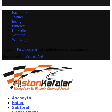
Facebook
Twitter
Instagram
Pinterest
Linkedin
Youtube
Whatsapp
@2026 -
Pistonkafalar
All Right Reserved. Designed and
Developed by
Vemart.Net
Anasayfa
Haber
Sektörel