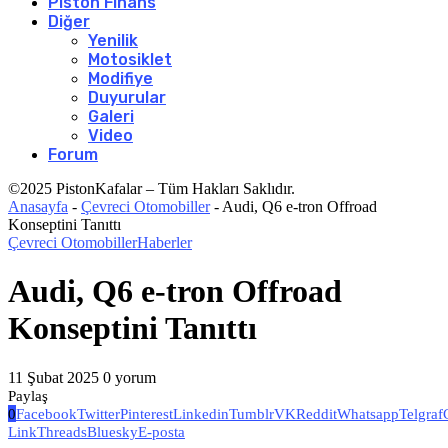
Piston Finans
Diğer
Yenilik
Motosiklet
Modifiye
Duyurular
Galeri
Video
Forum
©2025 PistonKafalar – Tüm Hakları Saklıdır.
Anasayfa
-
Çevreci Otomobiller
-
Audi, Q6 e-tron Offroad
Konseptini Tanıttı
Çevreci Otomobiller
Haberler
Audi, Q6 e-tron Offroad
Konseptini Tanıttı
11 Şubat 2025
0 yorum
Paylaş
0
Facebook
Twitter
Pinterest
Linkedin
Tumblr
VK
Reddit
Whatsapp
Telgraf
Link
Threads
Bluesky
E-posta