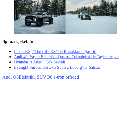
İlginizi Çekebilir
Lexus RX, ‘The Life RX’ İle Konuklarını Şaşırttı
Audi 40. Yaşını Elektrikli Quattro Teknolojisi İle Taçlandırıyor
Hyundai “i Ailesi” Çok Sevildi
Eyesight Sürücü Destekli Subaru Levorg’lar Satışta
Audi Q6
Elektrikli SUV
Q6 e-tron offroad