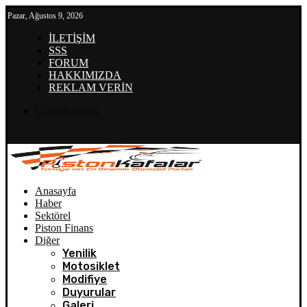
Pazar, Ağustos 9, 2026
İLETİŞİM
SSS
FORUM
HAKKIMIZDA
REKLAM VERİN
Login/Register
Anasayfa
Haber
Sektörel
Piston Finans
Diğer
Yenilik
Motosiklet
Modifiye
Duyurular
Galeri