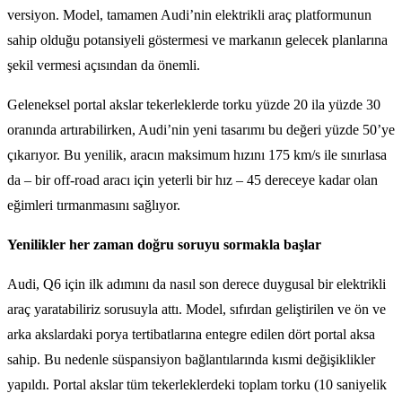
versiyon. Model, tamamen Audi’nin elektrikli araç platformunun
sahip olduğu potansiyeli göstermesi ve markanın gelecek planlarına
şekil vermesi açısından da önemli.
Geleneksel portal akslar tekerleklerde torku yüzde 20 ila yüzde 30
oranında artırabilirken, Audi’nin yeni tasarımı bu değeri yüzde 50’ye
çıkarıyor. Bu yenilik, aracın maksimum hızını 175 km/s ile sınırlasa
da – bir off-road aracı için yeterli bir hız – 45 dereceye kadar olan
eğimleri tırmanmasını sağlıyor.
Yenilikler her zaman doğru soruyu sormakla başlar
Audi, Q6 için ilk adımını da nasıl son derece duygusal bir elektrikli
araç yaratabiliriz sorusuyla attı. Model, sıfırdan geliştirilen ve ön ve
arka akslardaki porya tertibatlarına entegre edilen dört portal aksa
sahip. Bu nedenle süspansiyon bağlantılarında kısmi değişiklikler
yapıldı. Portal akslar tüm tekerleklerdeki toplam torku (10 saniyelik