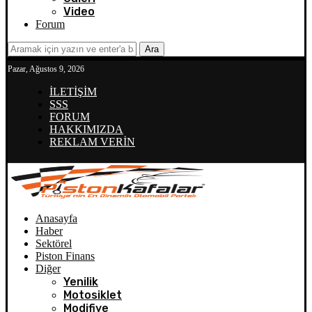
Video
Forum
Ara
Pazar, Ağustos 9, 2026
İLETİŞİM
SSS
FORUM
HAKKIMIZDA
REKLAM VERİN
Anasayfa
Haber
Sektörel
Piston Finans
Diğer
Yenilik
Motosiklet
Modifiye