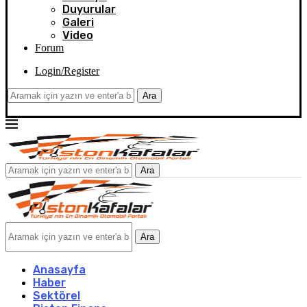
Duyurular
Galeri
Video
Forum
Login/Register
Ara
Ara
Ara
Anasayfa
Haber
Sektörel