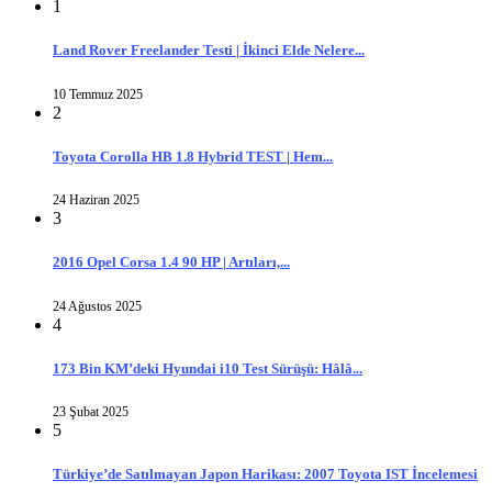
1
Land Rover Freelander Testi | İkinci Elde Nelere...
10 Temmuz 2025
2
Toyota Corolla HB 1.8 Hybrid TEST | Hem...
24 Haziran 2025
3
2016 Opel Corsa 1.4 90 HP | Artıları,...
24 Ağustos 2025
4
173 Bin KM’deki Hyundai i10 Test Sürüşü: Hâlâ...
23 Şubat 2025
5
Türkiye’de Satılmayan Japon Harikası: 2007 Toyota IST İncelemesi