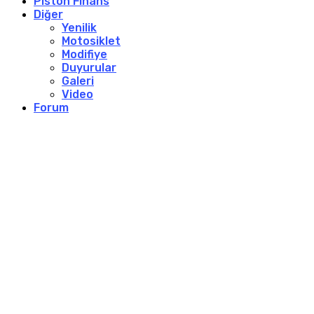
Piston Finans
Diğer
Yenilik
Motosiklet
Modifiye
Duyurular
Galeri
Video
Forum