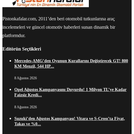
Pistonkafalar.com, 2011’den beri otomobil tutkunlarına araç
incelemeleri ve güncel otomotiv haberleri sunan dinamik bir
platformdur.
Editörün Seçtikleri
Mercedes-AMG’den Oyunun Kurallarını Değiştirecek GT! 800
KM Menzil, 544 HP...
8 Ağustos 2026
Opel Ağustos Kampanyasını Duyurdu! 1 Milyon TL’ye Kadar
Faizsiz Kredi...
8 Ağustos 2026
Suzuki’den Ağustos Kampanyası! Vitara ve S-Cross’ta Fiyat,
Takas ve %0...