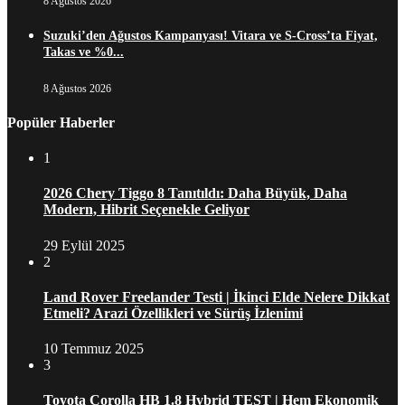
8 Ağustos 2026
Suzuki’den Ağustos Kampanyası! Vitara ve S-Cross’ta Fiyat,
Takas ve %0...
8 Ağustos 2026
Popüler Haberler
1
2026 Chery Tiggo 8 Tanıtıldı: Daha Büyük, Daha
Modern, Hibrit Seçenekle Geliyor
29 Eylül 2025
2
Land Rover Freelander Testi | İkinci Elde Nelere Dikkat
Etmeli? Arazi Özellikleri ve Sürüş İzlenimi
10 Temmuz 2025
3
Toyota Corolla HB 1.8 Hybrid TEST | Hem Ekonomik