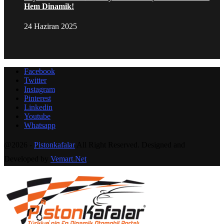
Hem Dinamik!
24 Haziran 2025
Facebook
Twitter
Instagram
Pinterest
Linkedin
Youtube
Whatsapp
@2026 -
Pistonkafalar
All Right Reserved. Designed and
Developed by
Vemart.Net