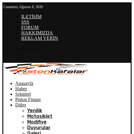
Cumartesi, Ağustos 8, 2026
İLETİŞİM
SSS
FORUM
HAKKIMIZDA
REKLAM VERİN
Login/Register
Anasayfa
Haber
Sektörel
Piston Finans
Diğer
Yenilik
Motosiklet
Modifiye
Duyurular
Galeri