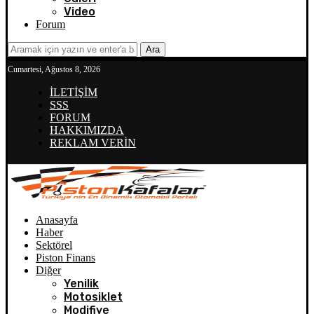
Video
Forum
Ara
Cumartesi, Ağustos 8, 2026
İLETİŞİM
SSS
FORUM
HAKKIMIZDA
REKLAM VERİN
Anasayfa
Haber
Sektörel
Piston Finans
Diğer
Yenilik
Motosiklet
Modifiye