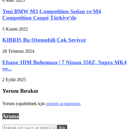
6 Mart 2023
Yeni BMW M3 Competition Sedan ve M4
Competition Coupé Türkiye’de
5 Kasım 2022
KIBRIS Bu Otomobili Çok Seviyor
28 Temmuz 2024
Efsane JDM Buluşması | 7 Nissan 350Z, Supra MK4
ve...
2 Eylül 2025
Yorum Bırakın
Yorum yapabilmek için
oturum açmalısınız
.
Arama