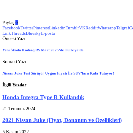
Paylaş
0
Facebook
Twitter
Pinterest
Linkedin
Tumblr
VK
Reddit
Whatsapp
Telgraf
C
Link
Threads
Bluesky
E-posta
Önceki Yazı
Yeni Škoda Kodiaq RS Mart 2025’de Türkiye’de
Sonraki Yazı
Nissan Juke Test Sürüşü | Uygun Fiyatı İle SUV’lara Kafa Tutuyor!
İlgili Yazılar
Honda Integra Type R Kullandık
21 Temmuz 2024
2021 Nissan Juke (Fiyat, Donanım ve Özellikleri)
5 Kasım 2022