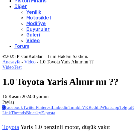
Piston Finans
Diğer
Yenilik
Motosiklet
Modifiye
Duyurular
Galeri
Video
Forum
©2025 PistonKafalar – Tüm Hakları Saklıdır.
Anasayfa
-
Video
-
1.0 Toyota Yaris Alınır mı ??
Video
Test
1.0 Toyota Yaris Alınır mı ??
16 Kasım 2024
0 yorum
Paylaş
0
Facebook
Twitter
Pinterest
Linkedin
Tumblr
VK
Reddit
Whatsapp
Telgraf
Link
Threads
Bluesky
E-posta
Toyota
Yaris 1.0 benzinli motor, düşük yakıt