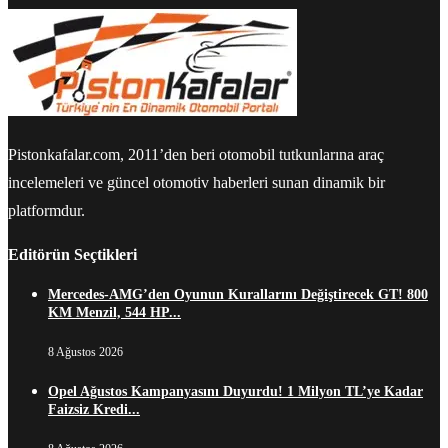
Pistonkafalar.com, 2011’den beri otomobil tutkunlarına araç
incelemeleri ve güncel otomotiv haberleri sunan dinamik bir
platformdur.
Editörün Seçtikleri
Mercedes-AMG’den Oyunun Kurallarını Değiştirecek GT! 800
KM Menzil, 544 HP...
8 Ağustos 2026
Opel Ağustos Kampanyasını Duyurdu! 1 Milyon TL’ye Kadar
Faizsiz Kredi...