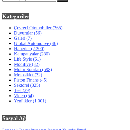
Kategoriler
Çevreci Otomobiller
(365)
Duyurular
(56)
Galeri
(7)
Global Automotive
(46)
Haberler
(2.200)
Kampanyalar
(280)
Life Style
(61)
Modifiye
(82)
Motor Sporları
(598)
Motosiklet
(32)
Piston Finans
(45)
Sektörel
(325)
Test
(39)
Video
(54)
Yenilikler
(1.001)
Sosyal Ağ
Facebook
Twitter
Instagram
Pinterest
Youtube
Email