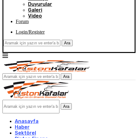
Duyurular
Galeri
Video
Forum
Login/Register
Ara
Ara
Ara
Anasayfa
Haber
Sektörel