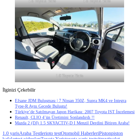
1.0 Toyota Yaris
1.0 Toyota Yaris
1.0 Toyota Yaris
İlginizi Çekebilir
Efsane JDM Buluşması | 7 Nissan 350Z, Supra MK4 ve Integra
Type-R Aynı Gecede Buluştu!
Türkiye’de Satılmayan Japon Harikası: 2007 Toyota IST İncelemesi
Renault, CLIO 4’ün Üretimini Sonlandırdı !!
Mazda 2 (DJ) 1.5 SKYACTIV-D I Menzil Derdini Bitiren Araba!
1.0 yaris
Araba Testleri
oto test
Otomobil Haberleri
Piston
piston
kafalar
test videoları
Toyota Yaris
toyota yaris test
vitz
vvti
yakıt