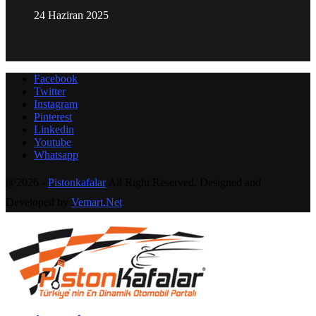
24 Haziran 2025
Facebook
Twitter
Instagram
Pinterest
Linkedin
Youtube
Whatsapp
@2026 -
Pistonkafalar
All Right Reserved. Designed and
Developed by
Vemart.Net