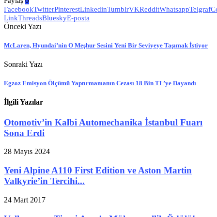
Paylaş
0
Facebook
Twitter
Pinterest
Linkedin
Tumblr
VK
Reddit
Whatsapp
Telgraf
C
Link
Threads
Bluesky
E-posta
Önceki Yazı
McLaren, Hyundai’nin O Meşhur Sesini Yeni Bir Seviyeye Taşımak İstiyor
Sonraki Yazı
Egzoz Emisyon Ölçümü Yaptırmamanın Cezası 18 Bin TL’ye Dayandı
İlgili Yazılar
Otomotiv’in Kalbi Automechanika İstanbul Fuarı
Sona Erdi
28 Mayıs 2024
Yeni Alpine A110 First Edition ve Aston Martin
Valkyrie’in Tercihi...
24 Mart 2017