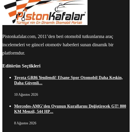
Pistonkafalar.com, 2011’den beri otomobil tutkunlarına araç
incelemeleri ve güncel otomotiv haberleri sunan dinamik bir
platformdur.
Editörün Seçtikleri
Toyota GR86 Yenilendi! Efsane Spor Otomobil Daha Keskin,
Daha Güvenli...
10 Ağustos 2026
Mercedes-AMG’den Oyunun Kurallarını Değiştirecek GT! 800
KM Menzil, 544 HP...
8 Ağustos 2026