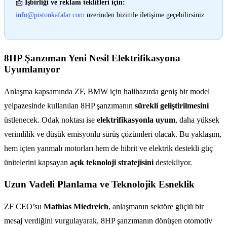
📩
İşbirliği ve reklam teklifleri için:
info@pistonkafalar.com
üzerinden bizimle iletişime geçebilirsiniz.
8HP Şanzıman Yeni Nesil Elektrifikasyona
Uyumlanıyor
Anlaşma kapsamında ZF, BMW için halihazırda geniş bir model
yelpazesinde kullanılan 8HP şanzımanın
sürekli geliştirilmesini
üstlenecek. Odak noktası ise
elektrifikasyonla uyum
, daha yüksek
verimlilik ve düşük emisyonlu sürüş çözümleri olacak. Bu yaklaşım,
hem içten yanmalı motorları hem de hibrit ve elektrik destekli güç
ünitelerini kapsayan
açık teknoloji stratejisini
destekliyor.
Uzun Vadeli Planlama ve Teknolojik Esneklik
ZF CEO’su
Mathias Miedreich
, anlaşmanın sektöre güçlü bir
mesaj verdiğini vurgulayarak, 8HP şanzımanın dönüşen otomotiv