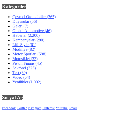
Kategoriler
Çevreci Otomobiller
(365)
Duyurular
(56)
Galeri
(7)
Global Automotive
(46)
Haberler
(2.200)
Kampanyalar
(280)
Life Style
(61)
Modifiye
(82)
Motor Sporları
(598)
Motosiklet
(32)
Piston Finans
(45)
Sektörel
(325)
Test
(39)
Video
(54)
Yenilikler
(1.002)
Sosyal Ağ
Facebook
Twitter
Instagram
Pinterest
Youtube
Email