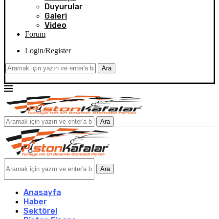
Duyurular
Galeri
Video
Forum
Login/Register
Ara
Ara
Ara
Anasayfa
Haber
Sektörel