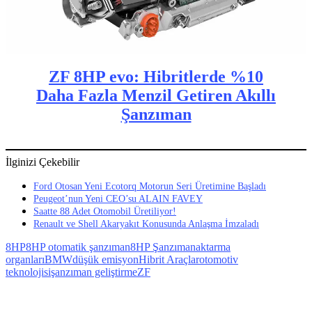
ZF 8HP evo: Hibritlerde %10
Daha Fazla Menzil Getiren Akıllı
Şanzıman
İlginizi Çekebilir
Ford Otosan Yeni Ecotorq Motorun Seri Üretimine Başladı
Peugeot’nun Yeni CEO’su ALAIN FAVEY
Saatte 88 Adet Otomobil Üretiliyor!
Renault ve Shell Akaryakıt Konusunda Anlaşma İmzaladı
8HP
8HP otomatik şanzıman
8HP Şanzıman
aktarma
organları
BMW
düşük emisyon
Hibrit Araçlar
otomotiv
teknolojisi
şanzıman geliştirme
ZF