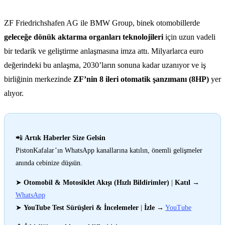
ZF Friedrichshafen AG ile BMW Group, binek otomobillerde
geleceğe dönük aktarma organları teknolojileri
için uzun vadeli
bir tedarik ve geliştirme anlaşmasına imza attı. Milyarlarca euro
değerindeki bu anlaşma, 2030’ların sonuna kadar uzanıyor ve iş
birliğinin merkezinde
ZF’nin 8 ileri otomatik şanzımanı (8HP)
yer
alıyor.
📲
Artık Haberler Size Gelsin
PistonKafalar’ın WhatsApp kanallarına katılın, önemli gelişmeler
anında cebinize düşsün.
➤
Otomobil & Motosiklet Akışı (Hızlı Bildirimler)
|
Katıl
→
WhatsApp
➤
YouTube Test Sürüşleri & İncelemeler
|
İzle
→
YouTube