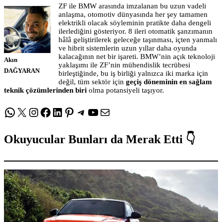
ZF ile BMW arasında imzalanan bu uzun vadeli
anlaşma, otomotiv dünyasında her şey tamamen
elektrikli olacak söyleminin pratikte daha dengeli
ilerlediğini gösteriyor. 8 ileri otomatik şanzımanın
hâlâ geliştirilerek geleceğe taşınması, içten yanmalı
ve hibrit sistemlerin uzun yıllar daha oyunda
kalacağının net bir işareti. BMW’nin açık teknoloji
Akın
yaklaşımı ile ZF’nin mühendislik tecrübesi
DAĞYARAN
birleştiğinde, bu iş birliği yalnızca iki marka için
değil, tüm sektör için
geçiş döneminin en sağlam
teknik çözümlerinden biri
olma potansiyeli taşıyor.
WhatsApp
X
Instagram
Facebook
LinkedIn
Pinterest
Telegram
YouTube
E-posta
Okuyucular Bunları da Merak Etti 👇