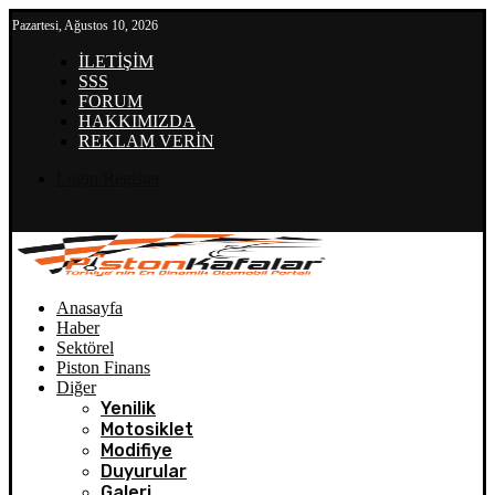
Pazartesi, Ağustos 10, 2026
İLETİŞİM
SSS
FORUM
HAKKIMIZDA
REKLAM VERİN
Login/Register
Anasayfa
Haber
Sektörel
Piston Finans
Diğer
Yenilik
Motosiklet
Modifiye
Duyurular
Galeri