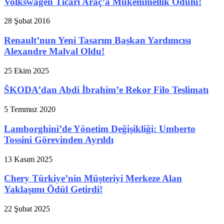
Volkswagen Ticari Araç’a Mükemmellik Ödülü!
28 Şubat 2016
Renault’nun Yeni Tasarım Başkan Yardımcısı
Alexandre Malval Oldu!
25 Ekim 2025
ŠKODA’dan Abdi İbrahim’e Rekor Filo Teslimatı
5 Temmuz 2020
Lamborghini’de Yönetim Değişikliği: Umberto
Tossini Görevinden Ayrıldı
13 Kasım 2025
Chery Türkiye’nin Müşteriyi Merkeze Alan
Yaklaşımı Ödül Getirdi!
22 Şubat 2025