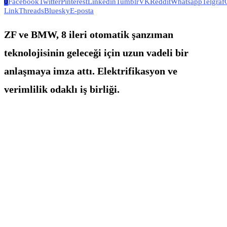
0
Facebook
Twitter
Pinterest
Linkedin
Tumblr
VK
Reddit
Whatsapp
Telgraf
Link
Threads
Bluesky
E-posta
ZF ve BMW, 8 ileri otomatik şanzıman
teknolojisinin geleceği için uzun vadeli bir
anlaşmaya imza attı. Elektrifikasyon ve
verimlilik odaklı iş birliği.