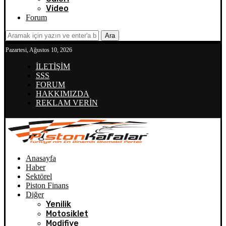
Video
Forum
Ara
Pazartesi, Ağustos 10, 2026
İLETİŞİM
SSS
FORUM
HAKKIMIZDA
REKLAM VERİN
Anasayfa
Haber
Sektörel
Piston Finans
Diğer
Yenilik
Motosiklet
Modifiye