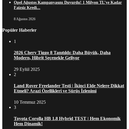
Opel Ağustos Kampanyasını Duyurdu! 1 Milyon TL’ye Kadar
Faizsiz Kredi...
8 Ağustos 2026
Popüler Haberler
1
2026 Chery Tiggo 8 Tanıtıldı: Daha Büyük, Daha
Modern, Hibrit Seçenekle Geliyor
29 Eylül 2025
2
Land Rover Freelander Testi | İkinci Elde Nelere Dikkat
Etmeli? Arazi Özellikleri ve Sürüş İzlenimi
10 Temmuz 2025
3
Toyota Corolla HB 1.8 Hybrid TEST | Hem Ekonomik
Hem Dinamik!