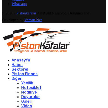
Whatsapp
@2026 -
Pistonkafalar
All Right Reserved. Designed and
Developed by
Vemart.Net
Anasayfa
Haber
Sektörel
Piston Finans
Diğer
Yenilik
Motosiklet
Modifiye
Duyurular
Galeri
Video