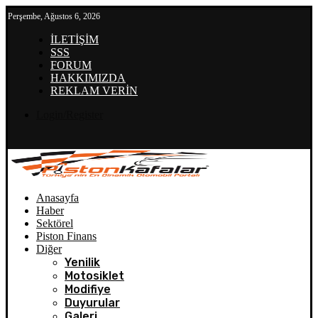
Perşembe, Ağustos 6, 2026
İLETİŞİM
SSS
FORUM
HAKKIMIZDA
REKLAM VERİN
Login/Register
Anasayfa
Haber
Sektörel
Piston Finans
Diğer
Yenilik
Motosiklet
Modifiye
Duyurular
Galeri