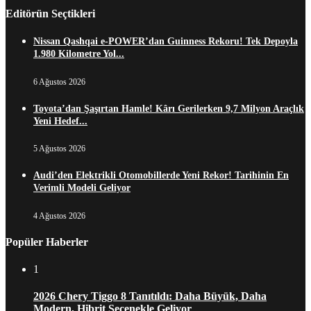
Editörün Seçtikleri
Nissan Qashqai e-POWER’dan Guinness Rekoru! Tek Depoyla
1.980 Kilometre Yol...
6 Ağustos 2026
Toyota’dan Şaşırtan Hamle! Kârı Gerilerken 9,7 Milyon Araçlık
Yeni Hedef...
5 Ağustos 2026
Audi’den Elektrikli Otomobillerde Yeni Rekor! Tarihinin En
Verimli Modeli Geliyor
4 Ağustos 2026
Popüler Haberler
1
2026 Chery Tiggo 8 Tanıtıldı: Daha Büyük, Daha
Modern, Hibrit Seçenekle Geliyor