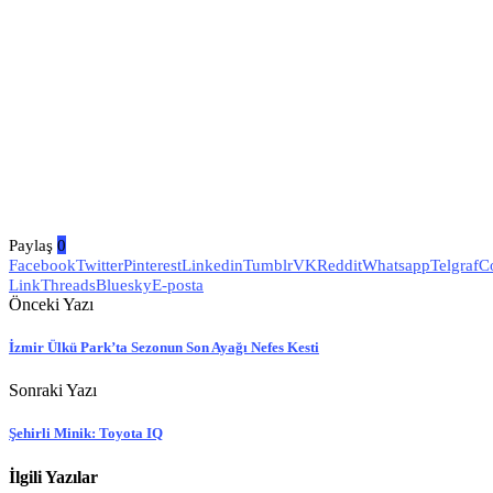
Paylaş
0
Facebook
Twitter
Pinterest
Linkedin
Tumblr
VK
Reddit
Whatsapp
Telgraf
C
Link
Threads
Bluesky
E-posta
Önceki Yazı
İzmir Ülkü Park’ta Sezonun Son Ayağı Nefes Kesti
Sonraki Yazı
Şehirli Minik: Toyota IQ
İlgili Yazılar