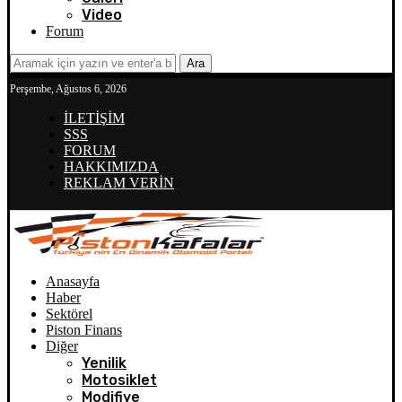
Video
Forum
Ara
Perşembe, Ağustos 6, 2026
İLETİŞİM
SSS
FORUM
HAKKIMIZDA
REKLAM VERİN
Anasayfa
Haber
Sektörel
Piston Finans
Diğer
Yenilik
Motosiklet
Modifiye