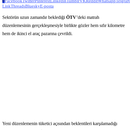
0
Facebook
Twitter
Pinterest
Linkedin
Tumblr
VK
Reddit
Whatsapp
Telgraf
Link
Threads
Bluesky
E-posta
Sektörün uzun zamandır beklediği
ÖTV
’deki matrah
düzenlemesinin gerçekleşmesiyle birlikte gözler hem sıfır kilometre
hem de ikinci el araç pazarına çevrildi.
Yeni düzenlemenin tüketici açısından beklentileri karşılamadığı