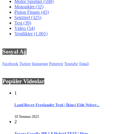
Motor Sporları
(598)
Motosiklet
(32)
Piston Finans
(45)
Sektörel
(325)
Test
(39)
Video
(54)
Yenilikler
(1.001)
Sosyal Ağ
Facebook
Twitter
Instagram
Pinterest
Youtube
Email
Popüler Videolar
1
Land Rover Freelander Testi | İkinci Elde Nelere...
10 Temmuz 2025
2
Toyota Corolla HB 1.8 Hybrid TEST | Hem...