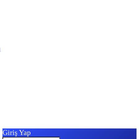
l
Giriş Yap