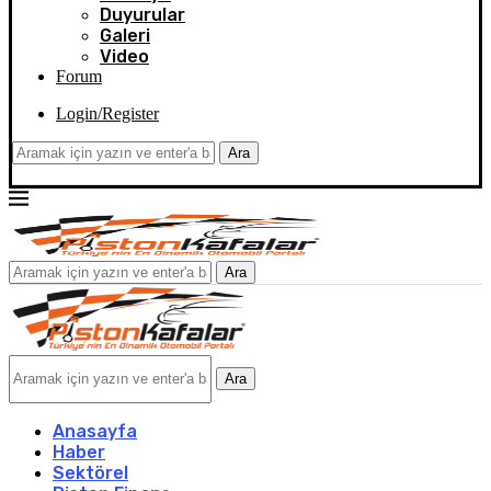
Duyurular
Galeri
Video
Forum
Login/Register
Ara
Ara
Ara
Anasayfa
Haber
Sektörel