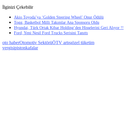
İlginizi Çekebilir
Akio Toyoda’ya ‘Golden Steering Wheel’ Onur Ödülü
Togg, Basketbol Milli Takımlar Ana Sponsoru Oldu
Hyundai, Türk Ortak Kibar Holding’den Hisselerini Geri Alıyor !!
Ford, Yeni Nesil Ford Trucks Serisini Tanıttı
oto haber
Otomotiv Sektörü
ÖTV artışı
özel tüketim
vergisi
pistonkafalar