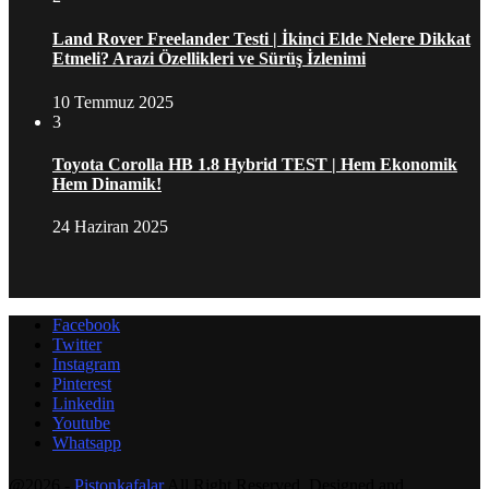
Land Rover Freelander Testi | İkinci Elde Nelere Dikkat
Etmeli? Arazi Özellikleri ve Sürüş İzlenimi
10 Temmuz 2025
3
Toyota Corolla HB 1.8 Hybrid TEST | Hem Ekonomik
Hem Dinamik!
24 Haziran 2025
Facebook
Twitter
Instagram
Pinterest
Linkedin
Youtube
Whatsapp
@2026 -
Pistonkafalar
All Right Reserved. Designed and