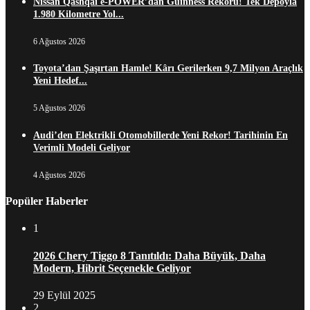
Nissan Qashqai e-POWER’dan Guinness Rekoru! Tek Depoyla
1.980 Kilometre Yol...
6 Ağustos 2026
Toyota’dan Şaşırtan Hamle! Kârı Gerilerken 9,7 Milyon Araçlık
Yeni Hedef...
5 Ağustos 2026
Audi’den Elektrikli Otomobillerde Yeni Rekor! Tarihinin En
Verimli Modeli Geliyor
4 Ağustos 2026
Popüler Haberler
1
2026 Chery Tiggo 8 Tanıtıldı: Daha Büyük, Daha
Modern, Hibrit Seçenekle Geliyor
29 Eylül 2025
2