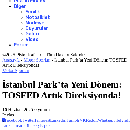
Piston Finans
Diğer
Yenilik
Motosiklet
Modifiye
Duyurular
Galeri
Video
Forum
©2025 PistonKafalar – Tüm Hakları Saklıdır.
Anasayfa
-
Motor Sporları
-
İstanbul Park’ta Yeni Dönem: TOSFED
Artık Direksiyonda!
Motor Sporları
İstanbul Park’ta Yeni Dönem:
TOSFED Artık Direksiyonda!
16 Haziran 2025
0 yorum
Paylaş
0
Facebook
Twitter
Pinterest
Linkedin
Tumblr
VK
Reddit
Whatsapp
Telgraf
Link
Threads
Bluesky
E-posta