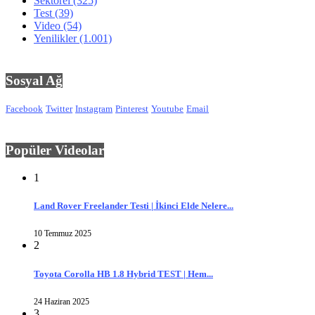
Sektörel
(325)
Test
(39)
Video
(54)
Yenilikler
(1.001)
Sosyal Ağ
Facebook
Twitter
Instagram
Pinterest
Youtube
Email
Popüler Videolar
1
Land Rover Freelander Testi | İkinci Elde Nelere...
10 Temmuz 2025
2
Toyota Corolla HB 1.8 Hybrid TEST | Hem...
24 Haziran 2025
3