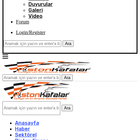
Duyurular
Galeri
Video
Forum
Login/Register
Ara
Ara
Ara
Anasayfa
Haber
Sektörel