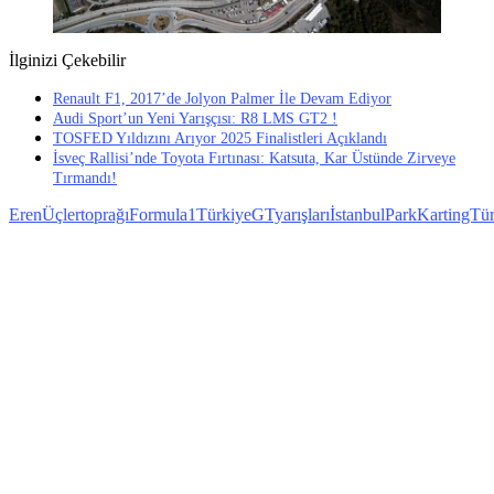
İlginizi Çekebilir
Renault F1, 2017’de Jolyon Palmer İle Devam Ediyor
Audi Sport’un Yeni Yarışçısı: R8 LMS GT2 !
TOSFED Yıldızını Arıyor 2025 Finalistleri Açıklandı
İsveç Rallisi’nde Toyota Fırtınası: Katsuta, Kar Üstünde Zirveye
Tırmandı!
ErenÜçlertoprağı
Formula1Türkiye
GTyarışları
İstanbulPark
KartingTür