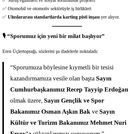
✅ Sürüş eğitimleri ve sosyal sorumluluk projeleri
✅ Otomobil ve otomotiv sektörüyle iş birlikleri
✅
Uluslararası standartlarda karting pisti inşası
yer alıyor.
🎙️ “Sporumuz için yeni bir milat başlıyor”
Eren Üçlertoprağı, sözlerini şu ifadelerle noktaladı:
“Sporumuza böylesine kıymetli bir tesisi
kazandırmamıza vesile olan başta
Sayın
Cumhurbaşkanımız Recep Tayyip Erdoğan
olmak üzere,
Sayın Gençlik ve Spor
Bakanımız Osman Aşkın Bak
ve
Sayın
Kültür ve Turizm Bakanımız Mehmet Nuri
Ersoy’a
şükranlarımızı sunuyorum.”