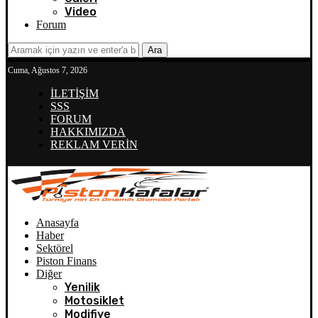
Video
Forum
Ara
Cuma, Ağustos 7, 2026
İLETİŞİM
SSS
FORUM
HAKKIMIZDA
REKLAM VERİN
Anasayfa
Haber
Sektörel
Piston Finans
Diğer
Yenilik
Motosiklet
Modifiye