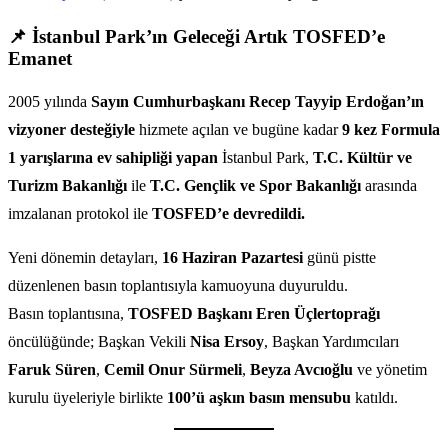
📌 İstanbul Park’ın Geleceği Artık TOSFED’e
Emanet
2005 yılında
Sayın Cumhurbaşkanı Recep Tayyip Erdoğan’ın
vizyoner desteğiyle
hizmete açılan ve bugüne kadar
9 kez Formula
1 yarışlarına ev sahipliği yapan
İstanbul Park,
T.C. Kültür ve
Turizm Bakanlığı
ile
T.C. Gençlik ve Spor Bakanlığı
arasında
imzalanan protokol ile
TOSFED’e devredildi.
Yeni dönemin detayları,
16 Haziran Pazartesi
günü pistte
düzenlenen basın toplantısıyla kamuoyuna duyuruldu.
Basın toplantısına,
TOSFED Başkanı Eren Üçlertoprağı
öncülüğünde; Başkan Vekili
Nisa Ersoy
, Başkan Yardımcıları
Faruk Süren
,
Cemil Onur Sürmeli
,
Beyza Avcıoğlu
ve yönetim
kurulu üyeleriyle birlikte
100’ü aşkın basın mensubu
katıldı.