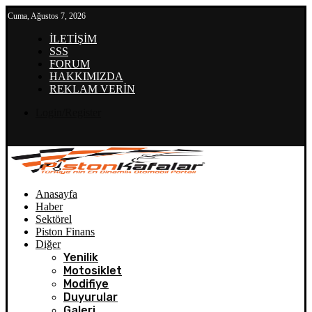
Cuma, Ağustos 7, 2026
İLETİŞİM
SSS
FORUM
HAKKIMIZDA
REKLAM VERİN
Login/Register
Anasayfa
Haber
Sektörel
Piston Finans
Diğer
Yenilik
Motosiklet
Modifiye
Duyurular
Galeri