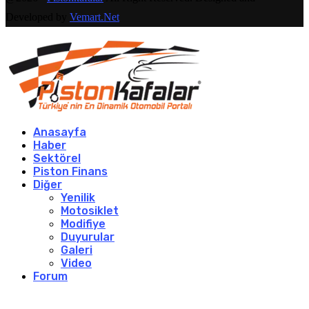
Developed by
Vemart.Net
Anasayfa
Haber
Sektörel
Piston Finans
Diğer
Yenilik
Motosiklet
Modifiye
Duyurular
Galeri
Video
Forum