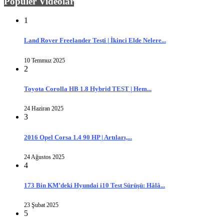
Popüler Videolar
1
Land Rover Freelander Testi | İkinci Elde Nelere...
10 Temmuz 2025
2
Toyota Corolla HB 1.8 Hybrid TEST | Hem...
24 Haziran 2025
3
2016 Opel Corsa 1.4 90 HP | Artıları,...
24 Ağustos 2025
4
173 Bin KM’deki Hyundai i10 Test Sürüşü: Hâlâ...
23 Şubat 2025
5