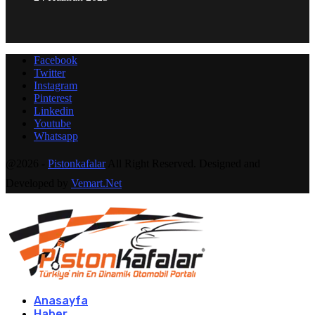
Facebook
Twitter
Instagram
Pinterest
Linkedin
Youtube
Whatsapp
@2026 -
Pistonkafalar
All Right Reserved. Designed and
Developed by
Vemart.Net
Anasayfa
Haber