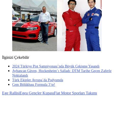
İlginizi Çekebilir
2024 Türkiye Pist Şampiyonası’nda Büyük Çekişme Yaşandı
Ayhancan Güven, Hockenheim’ı Salladı: DTM Tarihe Geçen Zaferle
Noktalandı
Türk Ekipler Avrupa´da Podyumda
Cem Bölükbaşı Formula 3’te!
Ege Rallisi
Egea Gençler Kupası
Fiat Motor Sporları Takımı