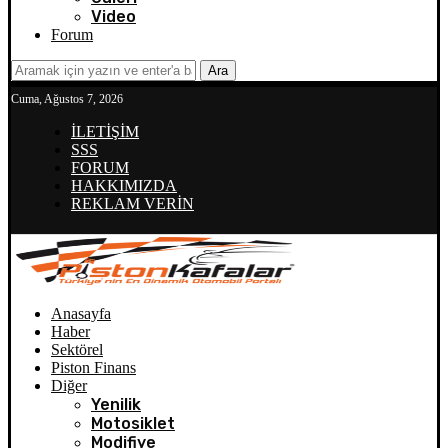
Video
Forum
Ara
Cuma, Ağustos 7, 2026
İLETİŞİM
SSS
FORUM
HAKKIMIZDA
REKLAM VERİN
Anasayfa
Haber
Sektörel
Piston Finans
Diğer
Yenilik
Motosiklet
Modifiye