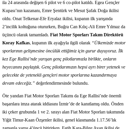
ila 24 arasında değişen 6 pilot ve 6 co-pilot katıldı. Egea Gençler
Kupası’nın kazananı, Emre Şentürk ve Mesut Şafak Doğa ikilisi
oldu. Onat Telkenar-Efe Eryalaz ikilisi, kupanın ilk yarışında
2’incilik koltuğuna otururken, Buğra Can Kılıç-Ali Emre Yılmaz da
üçüncü olarak tamamladı.
Fiat Motor Sporları Takım Direktörü
Koray Kafkas
, kupanın ilk ayağıyla ilgili olarak
“Ülkemizde motor
sporlarının gelişmesine öncülük ettiğimiz için gurur duyuyoruz. İlk
kez Ege Rallisi’nde yarışan genç pilotlarımızla birlikte, onların
heyecanını paylaştık. Genç pilotlarımızın hepsi ayrı birer yetenek ve
gelecekte de yetenekli gençleri motor sporlarına kazandırmaya
devam edeceğiz.”
değerlendirmesinde bulundu.
Öte yandan Fiat Motor Sporları Takımı da Ege Rallisi’nde önemli
başarılara imza atarak iddiasını İzmir’de de kanıtlamış oldu. Önden
iki çeker grubunda 1 ve 2. sırayı alan Fiat Motor Sporları takımında
Yiğit Timur-Kaan Özşenler ikilisi, genel klasmanda 1.17.56’lık
zamanla yarışı 4’üncü bitirirken, Fatih Kara-Bilge Ayan ikilisi de