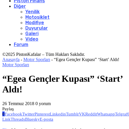
Piston Finans
Diğer
Yenilik
Motosiklet
Modifiye
Duyurular
Galeri
Video
Forum
©2025 PistonKafalar – Tüm Hakları Saklıdır.
Anasayfa
-
Motor Sporları
-
“Egea Gençler Kupası” ‘Start’ Aldı!
Motor Sporları
“Egea Gençler Kupası” ‘Start’
Aldı!
26 Temmuz 2018
0 yorum
Paylaş
0
Facebook
Twitter
Pinterest
Linkedin
Tumblr
VK
Reddit
Whatsapp
Telgraf
Link
Threads
Bluesky
E-posta