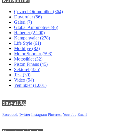
Kategoriler
Çevreci Otomobiller
(364)
Duyurular
(56)
Galeri
(7)
Global Automotive
(46)
Haberler
(2.200)
Kampanyalar
(278)
Life Style
(61)
Modifiye
(82)
Motor Sporları
(598)
Motosiklet
(32)
Piston Finans
(45)
Sektörel
(325)
Test
(39)
Video
(54)
Yenilikler
(1.001)
Sosyal Ağ
Facebook
Twitter
Instagram
Pinterest
Youtube
Email