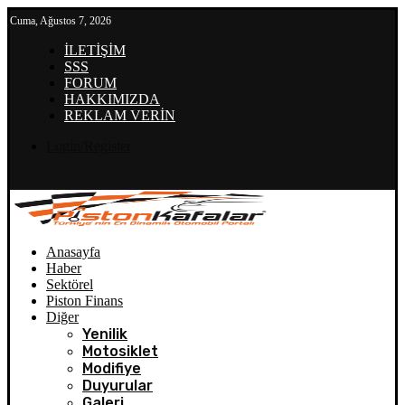
Cuma, Ağustos 7, 2026
İLETİŞİM
SSS
FORUM
HAKKIMIZDA
REKLAM VERİN
Login/Register
Anasayfa
Haber
Sektörel
Piston Finans
Diğer
Yenilik
Motosiklet
Modifiye
Duyurular
Galeri