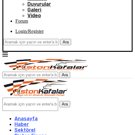
Duyurular
Galeri
Video
Forum
Login/Register
Ara
Ara
Ara
Anasayfa
Haber
Sektörel