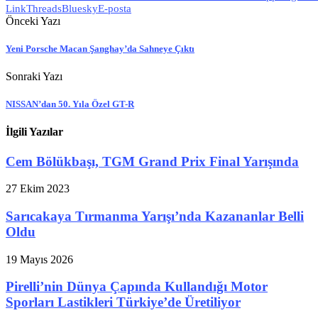
Link
Threads
Bluesky
E-posta
Önceki Yazı
Yeni Porsche Macan Şanghay’da Sahneye Çıktı
Sonraki Yazı
NISSAN’dan 50. Yıla Özel GT-R
İlgili Yazılar
Cem Bölükbaşı, TGM Grand Prix Final Yarışında
27 Ekim 2023
Sarıcakaya Tırmanma Yarışı’nda Kazananlar Belli
Oldu
19 Mayıs 2026
Pirelli’nin Dünya Çapında Kullandığı Motor
Sporları Lastikleri Türkiye’de Üretiliyor