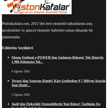
Pistonkafalar.com, 2011’den beri otomobil tutkunlarına araç
incelemeleri ve güncel otomotiv haberleri sunan dinamik bir
platformdur.
Editörün Seçtikleri
Nissan Qashqai e-POWER’dan Guinness Rekoru! Tek Depoyla
1.980 Kilometre Yol...
6 Ağustos 2026
Toyota’dan Şaşırtan Hamle! Kârı Gerilerken 9,7 Milyon Araçlık
Yeni Hedef...
5 Ağustos 2026
Audi’den Elektrikli Otomobillerde Yeni Rekor! Tarihinin En