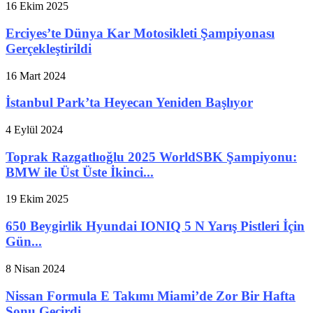
16 Ekim 2025
Erciyes’te Dünya Kar Motosikleti Şampiyonası
Gerçekleştirildi
16 Mart 2024
İstanbul Park’ta Heyecan Yeniden Başlıyor
4 Eylül 2024
Toprak Razgatlıoğlu 2025 WorldSBK Şampiyonu:
BMW ile Üst Üste İkinci...
19 Ekim 2025
650 Beygirlik Hyundai IONIQ 5 N Yarış Pistleri İçin
Gün...
8 Nisan 2024
Nissan Formula E Takımı Miami’de Zor Bir Hafta
Sonu Geçirdi