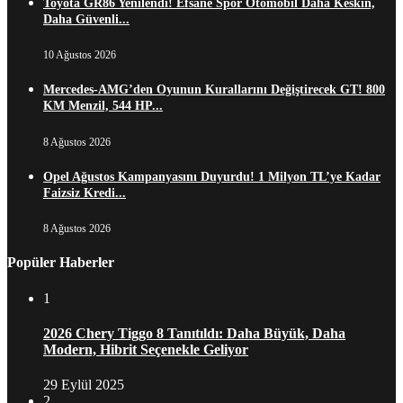
Toyota GR86 Yenilendi! Efsane Spor Otomobil Daha Keskin,
Daha Güvenli...
10 Ağustos 2026
Mercedes-AMG’den Oyunun Kurallarını Değiştirecek GT! 800
KM Menzil, 544 HP...
8 Ağustos 2026
Opel Ağustos Kampanyasını Duyurdu! 1 Milyon TL’ye Kadar
Faizsiz Kredi...
8 Ağustos 2026
Popüler Haberler
1
2026 Chery Tiggo 8 Tanıtıldı: Daha Büyük, Daha
Modern, Hibrit Seçenekle Geliyor
29 Eylül 2025
2