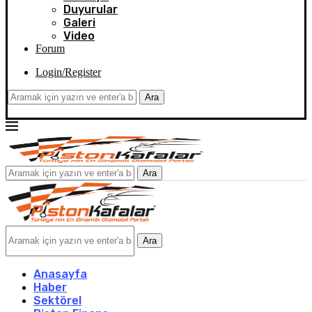
Duyurular
Galeri
Video
Forum
Login/Register
Ara
Ara
Ara
Anasayfa
Haber
Sektörel