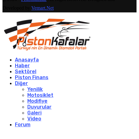
Developed by
Vemart.Net
Anasayfa
Haber
Sektörel
Piston Finans
Diğer
Yenilik
Motosiklet
Modifiye
Duyurular
Galeri
Video
Forum