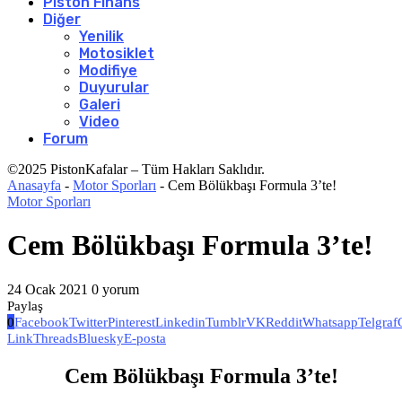
Piston Finans
Diğer
Yenilik
Motosiklet
Modifiye
Duyurular
Galeri
Video
Forum
©2025 PistonKafalar – Tüm Hakları Saklıdır.
Anasayfa
-
Motor Sporları
-
Cem Bölükbaşı Formula 3’te!
Motor Sporları
Cem Bölükbaşı Formula 3’te!
24 Ocak 2021
0 yorum
Paylaş
0
Facebook
Twitter
Pinterest
Linkedin
Tumblr
VK
Reddit
Whatsapp
Telgraf
Link
Threads
Bluesky
E-posta
Cem Bölükbaşı Formula 3’te!