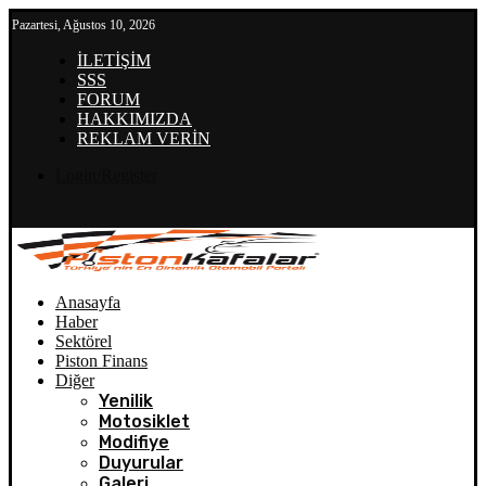
Pazartesi, Ağustos 10, 2026
İLETİŞİM
SSS
FORUM
HAKKIMIZDA
REKLAM VERİN
Login/Register
Anasayfa
Haber
Sektörel
Piston Finans
Diğer
Yenilik
Motosiklet
Modifiye
Duyurular
Galeri