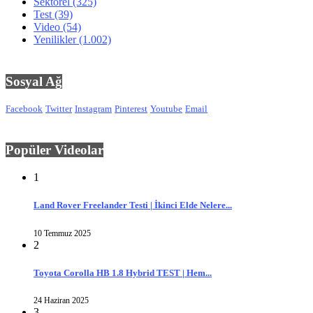
Sektörel
(325)
Test
(39)
Video
(54)
Yenilikler
(1.002)
Sosyal Ağ
Facebook
Twitter
Instagram
Pinterest
Youtube
Email
Popüler Videolar
1
Land Rover Freelander Testi | İkinci Elde Nelere...
10 Temmuz 2025
2
Toyota Corolla HB 1.8 Hybrid TEST | Hem...
24 Haziran 2025
3