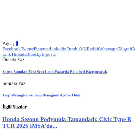
Paylaş
0
Facebook
Twitter
Pinterest
Linkedin
Tumblr
VK
Reddit
Whatsapp
Telgraf
C
Link
Threads
Bluesky
E-posta
Önceki Yazı
Satışa Sunulan Yeni Seat Leon Pazarda Rekabeti Kızıştıracak
Sonraki Yazı
Jeep Wrangler ve Jeep Renegade 4xe’ye Ödül
İlgili Yazılar
Honda Sezonu Podyumla Tamamladı: Civic Type R
TCR 2025 IMSA’da...