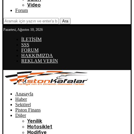
Video
Forum
Ara
Pazartesi, Ağustos 10, 2026
İLETİŞİM
SSS
FORUM
HAKKIMIZDA
REKLAM VERİN
Anasayfa
Haber
Sektörel
Piston Finans
Diğer
Yenilik
Motosiklet
Modifiye