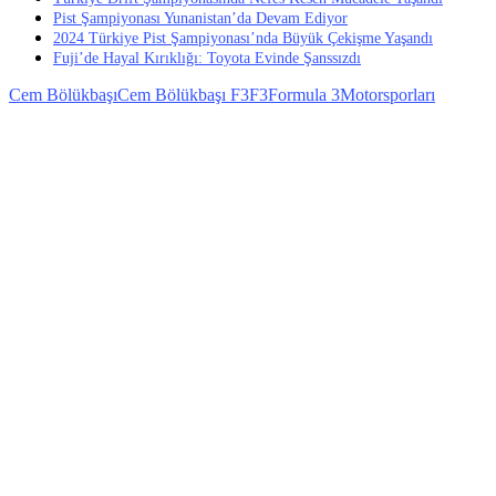
Pist Şampiyonası Yunanistan’da Devam Ediyor
2024 Türkiye Pist Şampiyonası’nda Büyük Çekişme Yaşandı
Fuji’de Hayal Kırıklığı: Toyota Evinde Şanssızdı
Cem Bölükbaşı
Cem Bölükbaşı F3
F3
Formula 3
Motorsporları