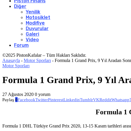
Piston Finans
Diğer
Yenilik
Motosiklet
Modifiye
Duyurular
Galeri
Video
Forum
©2025 PistonKafalar – Tüm Hakları Saklıdır.
Anasayfa
-
Motor Sporları
-
Formula 1 Grand Prix, 9 Yıl Aradan Son
Motor Sporları
Formula 1 Grand Prix, 9 Yıl A
27 Ağustos 2020
0 yorum
Paylaş
0
Facebook
Twitter
Pinterest
Linkedin
Tumblr
VK
Reddit
Whatsapp
Formula 1 
Formula 1 DHL Türkiye Grand Prix 2020, 13-15 Kasım tarihleri ara