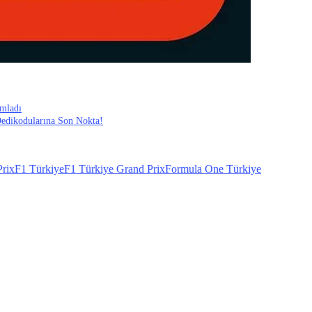
amladı
Dedikodularına Son Nokta!
rix
F1 Türkiye
F1 Türkiye Grand Prix
Formula One Türkiye