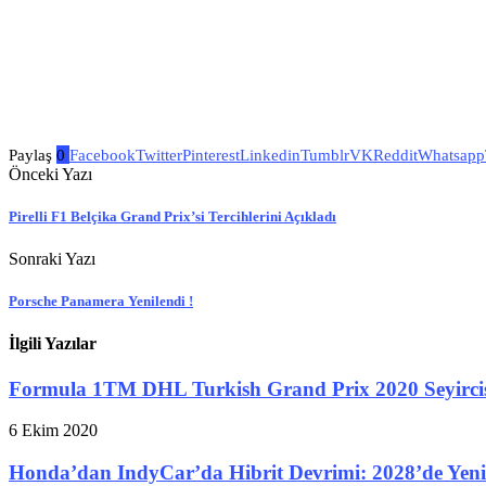
Paylaş
0
Facebook
Twitter
Pinterest
Linkedin
Tumblr
VK
Reddit
Whatsapp
Önceki Yazı
Pirelli F1 Belçika Grand Prix’si Tercihlerini Açıkladı
Sonraki Yazı
Porsche Panamera Yenilendi !
İlgili Yazılar
Formula 1TM DHL Turkish Grand Prix 2020 Seyircis
6 Ekim 2020
Honda’dan IndyCar’da Hibrit Devrimi: 2028’de Yeni 