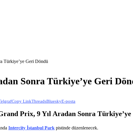
ra Türkiye’ye Geri Döndü
radan Sonra Türkiye’ye Geri Dö
Telgraf
Copy Link
Threads
Bluesky
E-posta
Grand Prix, 9 Yıl Aradan Sonra Türkiye’ye
sında
Intercity İstanbul Park
pistinde düzenlenecek.