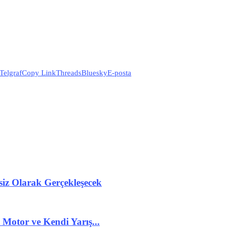
Telgraf
Copy Link
Threads
Bluesky
E-posta
iz Olarak Gerçekleşecek
Motor ve Kendi Yarış...