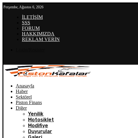
Perşembe, Ağustos 6, 2026
İLETİŞİM
SSS
FORUM
HAKKIMIZDA
REKLAM VERİN
Login/Register
Anasayfa
Haber
Sektörel
Piston Finans
Diğer
Yenilik
Motosiklet
Modifiye
Duyurular
Galeri