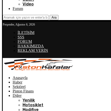
Video
Forum
Ara
Perşembe, Ağustos 6, 2026
İLETİŞİM
SSS
FORUM
HAKKIMIZDA
REKLAM VERİN
Anasayfa
Haber
Sektörel
Piston Finans
Diğer
Yenilik
Motosiklet
Modifiye