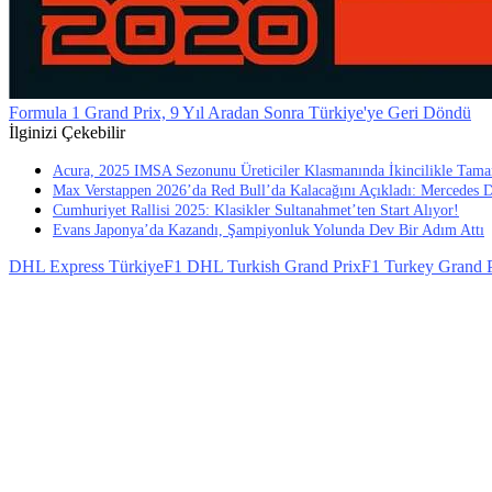
Formula 1 Grand Prix, 9 Yıl Aradan Sonra Türkiye'ye Geri Döndü
İlginizi Çekebilir
Acura, 2025 IMSA Sezonunu Üreticiler Klasmanında İkincilikle Tam
Max Verstappen 2026’da Red Bull’da Kalacağını Açıkladı: Mercedes 
Cumhuriyet Rallisi 2025: Klasikler Sultanahmet’ten Start Alıyor!
Evans Japonya’da Kazandı, Şampiyonluk Yolunda Dev Bir Adım Attı
DHL Express Türkiye
F1 DHL Turkish Grand Prix
F1 Turkey Grand P