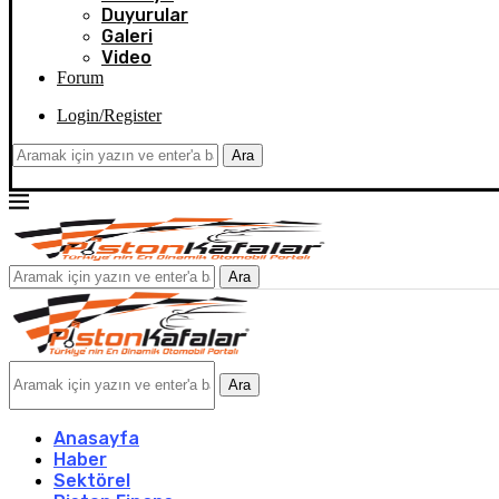
Duyurular
Galeri
Video
Forum
Login/Register
Ara
Ara
Ara
Anasayfa
Haber
Sektörel