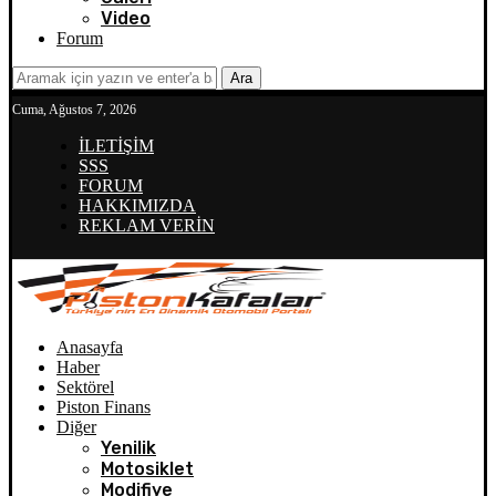
Video
Forum
Ara
Cuma, Ağustos 7, 2026
İLETİŞİM
SSS
FORUM
HAKKIMIZDA
REKLAM VERİN
Anasayfa
Haber
Sektörel
Piston Finans
Diğer
Yenilik
Motosiklet
Modifiye