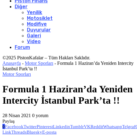
Piston Finans
Diğer
Yenilik
Motosiklet
Modifiye
Duyurular
Galeri
Video
Forum
©2025 PistonKafalar – Tüm Hakları Saklıdır.
Anasayfa
-
Motor Sporları
-
Formula 1 Haziran’da Yeniden Intercity
İstanbul Park’ta !!
Motor Sporları
Formula 1 Haziran’da Yeniden
Intercity İstanbul Park’ta !!
28 Nisan 2021
0 yorum
Paylaş
0
Facebook
Twitter
Pinterest
Linkedin
Tumblr
VK
Reddit
Whatsapp
Telgraf
Link
Threads
Bluesky
E-posta