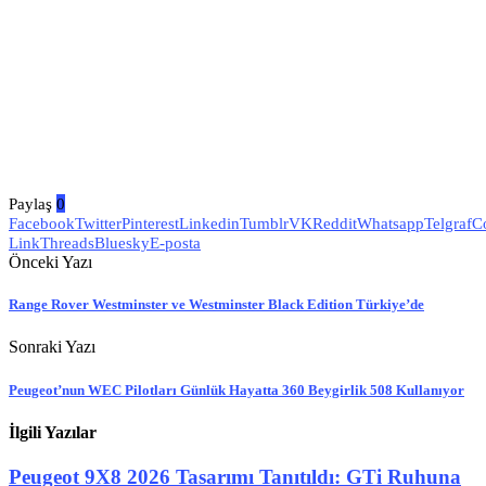
Paylaş
0
Facebook
Twitter
Pinterest
Linkedin
Tumblr
VK
Reddit
Whatsapp
Telgraf
C
Link
Threads
Bluesky
E-posta
Önceki Yazı
Range Rover Westminster ve Westminster Black Edition Türkiye’de
Sonraki Yazı
Peugeot’nun WEC Pilotları Günlük Hayatta 360 Beygirlik 508 Kullanıyor
İlgili Yazılar
Peugeot 9X8 2026 Tasarımı Tanıtıldı: GTi Ruhuna