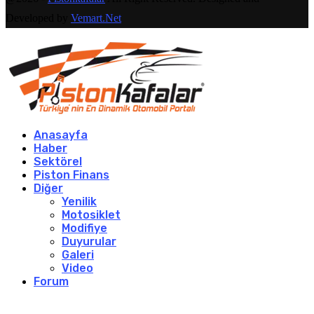
Developed by
Vemart.Net
Anasayfa
Haber
Sektörel
Piston Finans
Diğer
Yenilik
Motosiklet
Modifiye
Duyurular
Galeri
Video
Forum