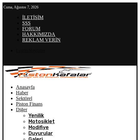
Cuma, Ağustos 7, 2026
İLETİŞİM
SSS
FORUM
HAKKIMIZDA
REKLAM VERİN
Login/Register
Anasayfa
Haber
Sektörel
Piston Finans
Diğer
Yenilik
Motosiklet
Modifiye
Duyurular
Galeri