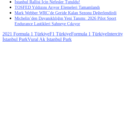
İstanbul Rallisi İçin Nefesler Tutuldu!
TOSFED Yıldızını Arıyor Elemeleri Tamamlandı
Mark Webber WRC’de Geride Kalan Sezonu Değerlendirdi
Michelin’den Dayanıklılığın Yeni Tanımı: 2026 Pilot Sport
Endurance Lastikleri Sahneye Çıkıyor
2021 Formula 1 Türkiye
F1 Türkiye
Formula 1 Türkiye
Intercity
İstanbul Park
Vural Ak Istanbul Park