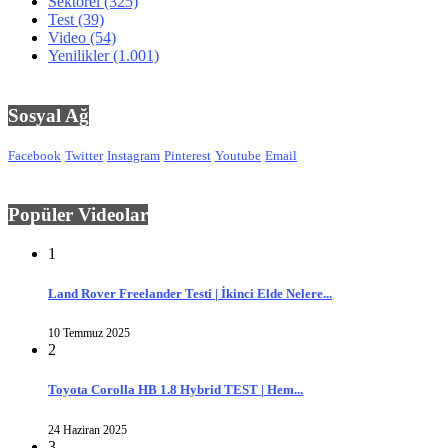
Sektörel
(325)
Test
(39)
Video
(54)
Yenilikler
(1.001)
Sosyal Ağ
Facebook
Twitter
Instagram
Pinterest
Youtube
Email
Popüler Videolar
1
Land Rover Freelander Testi | İkinci Elde Nelere...
10 Temmuz 2025
2
Toyota Corolla HB 1.8 Hybrid TEST | Hem...
24 Haziran 2025
3