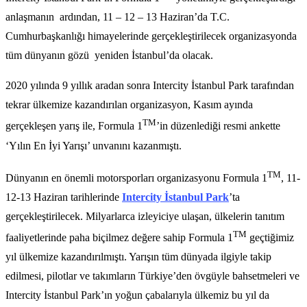
anlaşmanın ardından, 11 – 12 – 13 Haziran’da T.C.
Cumhurbaşkanlığı himayelerinde gerçekleştirilecek organizasyonda
tüm dünyanın gözü yeniden İstanbul’da olacak.
2020 yılında 9 yıllık aradan sonra Intercity İstanbul Park tarafından
tekrar ülkemize kazandırılan organizasyon, Kasım ayında
TM
gerçekleşen yarış ile, Formula 1
’in düzenlediği resmi ankette
‘Yılın En İyi Yarışı’ unvanını kazanmıştı.
TM
Dünyanın en önemli motorsporları organizasyonu Formula 1
, 11-
12-13 Haziran tarihlerinde
Intercity İstanbul Park
’ta
gerçekleştirilecek. Milyarlarca izleyiciye ulaşan, ülkelerin tanıtım
TM
faaliyetlerinde paha biçilmez değere sahip Formula 1
geçtiğimiz
yıl ülkemize kazandırılmıştı. Yarışın tüm dünyada ilgiyle takip
edilmesi, pilotlar ve takımların Türkiye’den övgüyle bahsetmeleri ve
Intercity İstanbul Park’ın yoğun çabalarıyla ülkemiz bu yıl da