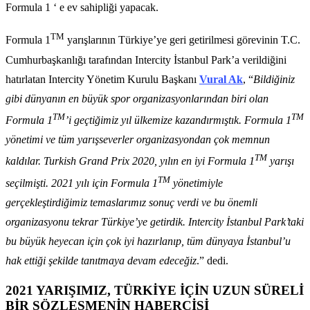
Formula 1 ‘ e ev sahipliği yapacak.
TM
Formula 1
yarışlarının Türkiye’ye geri getirilmesi görevinin T.C.
Cumhurbaşkanlığı tarafından Intercity İstanbul Park’a verildiğini
hatırlatan Intercity Yönetim Kurulu Başkanı
Vural Ak
, “
Bildiğiniz
gibi dünyanın en büyük spor organizasyonlarından biri olan
TM
TM
Formula 1
’i geçtiğimiz yıl ülkemize kazandırmıştık. Formula 1
yönetimi ve tüm yarışseverler organizasyondan çok memnun
TM
kaldılar. Turkish Grand Prix 2020, yılın en iyi Formula 1
yarışı
TM
seçilmişti. 2021 yılı için Formula 1
yönetimiyle
gerçekleştirdiğimiz temaslarımız sonuç verdi ve bu önemli
organizasyonu tekrar Türkiye’ye getirdik. Intercity İstanbul Park’taki
bu büyük heyecan için çok iyi hazırlanıp, tüm dünyaya İstanbul’u
hak ettiği şekilde tanıtmaya devam edeceğiz
.” dedi.
2021 YARIŞIMIZ, TÜRKİYE İÇİN UZUN SÜRELİ
BİR SÖZLEŞMENİN HABERCİSİ