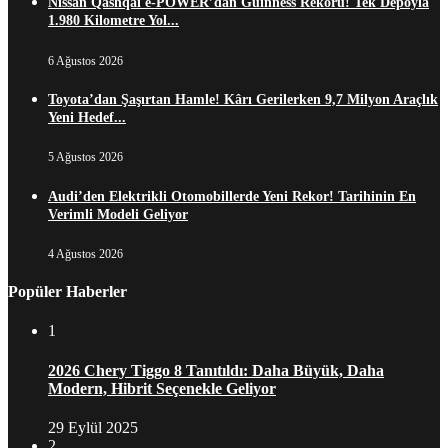
Nissan Qashqai e-POWER’dan Guinness Rekoru! Tek Depoyla
1.980 Kilometre Yol...
6 Ağustos 2026
Toyota’dan Şaşırtan Hamle! Kârı Gerilerken 9,7 Milyon Araçlık
Yeni Hedef...
5 Ağustos 2026
Audi’den Elektrikli Otomobillerde Yeni Rekor! Tarihinin En
Verimli Modeli Geliyor
4 Ağustos 2026
Popüler Haberler
1
2026 Chery Tiggo 8 Tanıtıldı: Daha Büyük, Daha
Modern, Hibrit Seçenekle Geliyor
29 Eylül 2025
2