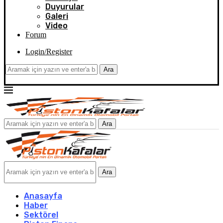
Duyurular
Galeri
Video
Forum
Login/Register
Ara
Ara
Ara
Anasayfa
Haber
Sektörel