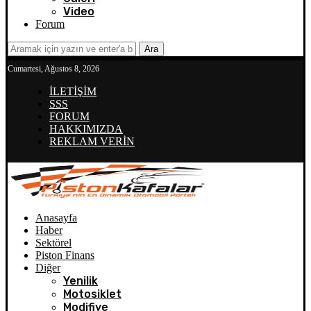
Video
Forum
Ara
Cumartesi, Ağustos 8, 2026
İLETİŞİM
SSS
FORUM
HAKKIMIZDA
REKLAM VERİN
Anasayfa
Haber
Sektörel
Piston Finans
Diğer
Yenilik
Motosiklet
Modifiye