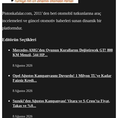
Pistonkafalar.com, 2011’den beri otomobil tutkunlarına araç
incelemeleri ve güncel otomotiv haberleri sunan dinamik bir
platformdur.
Editörün Seçtikleri
Mercedes-AMG’den Oyunun Kurallarını Değiştirecek GT! 800
KM Menzil, 544 HP...
8 Ağustos 2026
Opel Ağustos Kampanyasını Duyurdu! 1 Milyon TL’ye Kadar
Faizsiz Kredi...
8 Ağustos 2026
Suzuki’den Ağustos Kampanyası! Vitara ve S-Cross’ta Fiyat,
Takas ve %0...
8 Ağustos 2026