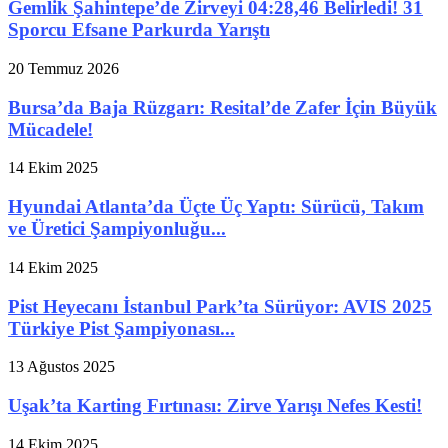
Gemlik Şahintepe’de Zirveyi 04:28,46 Belirledi! 31
Sporcu Efsane Parkurda Yarıştı
20 Temmuz 2026
Bursa’da Baja Rüzgarı: Resital’de Zafer İçin Büyük
Mücadele!
14 Ekim 2025
Hyundai Atlanta’da Üçte Üç Yaptı: Sürücü, Takım
ve Üretici Şampiyonluğu...
14 Ekim 2025
Pist Heyecanı İstanbul Park’ta Sürüyor: AVIS 2025
Türkiye Pist Şampiyonası...
13 Ağustos 2025
Uşak’ta Karting Fırtınası: Zirve Yarışı Nefes Kesti!
14 Ekim 2025