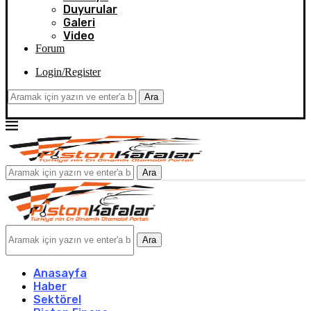
Duyurular
Galeri
Video
Forum
Login/Register
Ara
Ara
Ara
Anasayfa
Haber
Sektörel