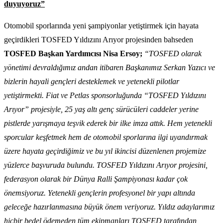
duyuyoruz”
Otomobil sporlarında yeni şampiyonlar yetiştirmek için hayata
geçirdikleri TOSFED Yıldızını Arıyor projesinden bahseden
TOSFED Başkan Yardımcısı Nisa Ersoy;
“TOSFED olarak
yönetimi devraldığımız andan itibaren Başkanımız Serkan Yazıcı ve
bizlerin hayali gençleri desteklemek ve yetenekli pilotlar
yetiştirmekti. Fiat ve Petlas sponsorluğunda “TOSFED Yıldızını
Arıyor” projesiyle, 25 yaş altı genç sürücüleri caddeler yerine
pistlerde yarışmaya teşvik ederek bir ilke imza attık. Hem yetenekli
sporcular keşfetmek hem de otomobil sporlarına ilgi uyandırmak
üzere hayata geçirdiğimiz ve bu yıl ikincisi düzenlenen projemize
yüzlerce başvuruda bulundu. TOSFED Yıldızını Arıyor projesini,
federasyon olarak bir Dünya Ralli Şampiyonası kadar çok
önemsiyoruz. Yetenekli gençlerin profesyonel bir yapı altında
geleceğe hazırlanmasına büyük önem veriyoruz. Yıldız adaylarımız
hiçbir bedel ödemeden tüm ekipmanları TOSFED tarafından