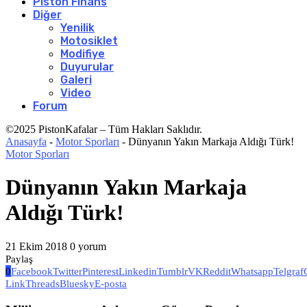
Piston Finans
Diğer
Yenilik
Motosiklet
Modifiye
Duyurular
Galeri
Video
Forum
©2025 PistonKafalar – Tüm Hakları Saklıdır.
Anasayfa
-
Motor Sporları
-
Dünyanın Yakın Markaja Aldığı Türk!
Motor Sporları
Dünyanın Yakın Markaja
Aldığı Türk!
21 Ekim 2018
0 yorum
Paylaş
0
Facebook
Twitter
Pinterest
Linkedin
Tumblr
VK
Reddit
Whatsapp
Telgraf
Link
Threads
Bluesky
E-posta