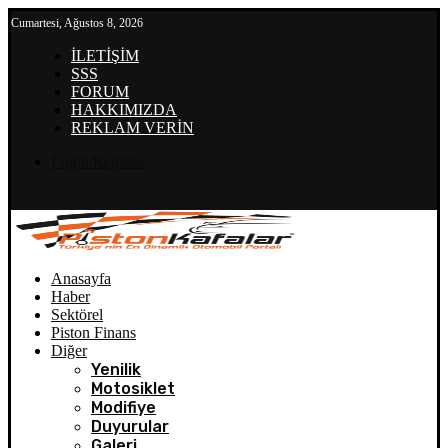
Cumartesi, Ağustos 8, 2026
İLETİŞİM
SSS
FORUM
HAKKIMIZDA
REKLAM VERİN
Login/Register
Anasayfa
Haber
Sektörel
Piston Finans
Diğer
Yenilik
Motosiklet
Modifiye
Duyurular
Galeri