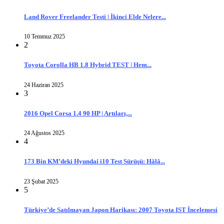
Land Rover Freelander Testi | İkinci Elde Nelere...
10 Temmuz 2025
2
Toyota Corolla HB 1.8 Hybrid TEST | Hem...
24 Haziran 2025
3
2016 Opel Corsa 1.4 90 HP | Artıları,...
24 Ağustos 2025
4
173 Bin KM’deki Hyundai i10 Test Sürüşü: Hâlâ...
23 Şubat 2025
5
Türkiye’de Satılmayan Japon Harikası: 2007 Toyota IST İncelemesi