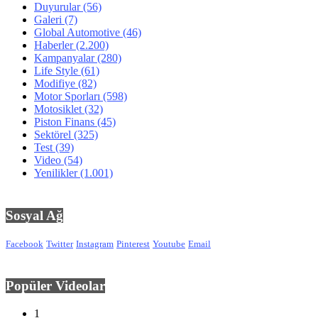
Duyurular
(56)
Galeri
(7)
Global Automotive
(46)
Haberler
(2.200)
Kampanyalar
(280)
Life Style
(61)
Modifiye
(82)
Motor Sporları
(598)
Motosiklet
(32)
Piston Finans
(45)
Sektörel
(325)
Test
(39)
Video
(54)
Yenilikler
(1.001)
Sosyal Ağ
Facebook
Twitter
Instagram
Pinterest
Youtube
Email
Popüler Videolar
1