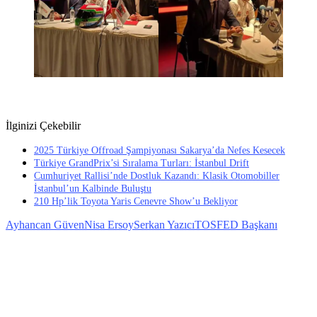
İlginizi Çekebilir
2025 Türkiye Offroad Şampiyonası Sakarya’da Nefes Kesecek
Türkiye GrandPrix’si Sıralama Turları: İstanbul Drift
Cumhuriyet Rallisi’nde Dostluk Kazandı: Klasik Otomobiller
İstanbul’un Kalbinde Buluştu
210 Hp’lik Toyota Yaris Cenevre Show’u Bekliyor
Ayhancan Güven
Nisa Ersoy
Serkan Yazıcı
TOSFED Başkanı