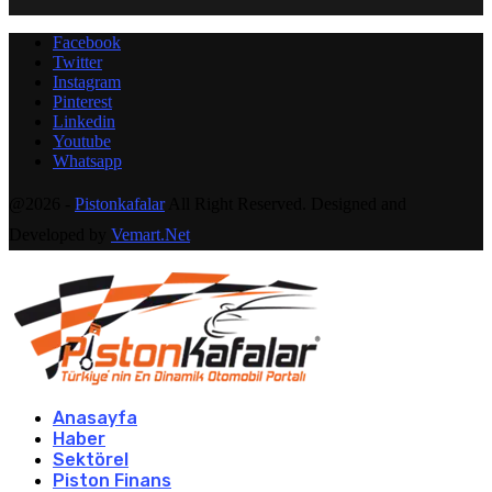
Facebook
Twitter
Instagram
Pinterest
Linkedin
Youtube
Whatsapp
@2026 -
Pistonkafalar
All Right Reserved. Designed and
Developed by
Vemart.Net
Anasayfa
Haber
Sektörel
Piston Finans