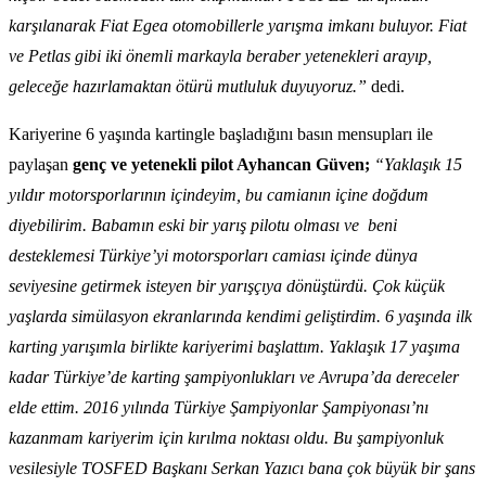
karşılanarak Fiat Egea otomobillerle yarışma imkanı buluyor. Fiat
ve Petlas gibi iki önemli markayla beraber yetenekleri arayıp,
geleceğe hazırlamaktan ötürü mutluluk duyuyoruz.”
dedi.
Kariyerine 6 yaşında kartingle başladığını basın mensupları ile
paylaşan
genç ve yetenekli pilot Ayhancan Güven;
“Yaklaşık 15
yıldır motorsporlarının içindeyim, bu camianın içine doğdum
diyebilirim. Babamın eski bir yarış pilotu olması ve beni
desteklemesi Türkiye’yi motorsporları camiası içinde dünya
seviyesine getirmek isteyen bir yarışçıya dönüştürdü. Çok küçük
yaşlarda simülasyon ekranlarında kendimi geliştirdim. 6 yaşında ilk
karting yarışımla birlikte kariyerimi başlattım. Yaklaşık 17 yaşıma
kadar Türkiye’de karting şampiyonlukları ve Avrupa’da dereceler
elde ettim. 2016 yılında Türkiye Şampiyonlar Şampiyonası’nı
kazanmam kariyerim için kırılma noktası oldu. Bu şampiyonluk
vesilesiyle TOSFED Başkanı Serkan Yazıcı bana çok büyük bir şans