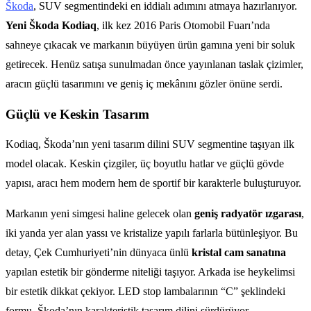
Škoda
, SUV segmentindeki en iddialı adımını atmaya hazırlanıyor.
Yeni Škoda Kodiaq
, ilk kez 2016 Paris Otomobil Fuarı’nda
sahneye çıkacak ve markanın büyüyen ürün gamına yeni bir soluk
getirecek. Henüz satışa sunulmadan önce yayınlanan taslak çizimler,
aracın güçlü tasarımını ve geniş iç mekânını gözler önüne serdi.
Güçlü ve Keskin Tasarım
Kodiaq, Škoda’nın yeni tasarım dilini SUV segmentine taşıyan ilk
model olacak. Keskin çizgiler, üç boyutlu hatlar ve güçlü gövde
yapısı, aracı hem modern hem de sportif bir karakterle buluşturuyor.
Markanın yeni simgesi haline gelecek olan
geniş radyatör ızgarası
,
iki yanda yer alan yassı ve kristalize yapılı farlarla bütünleşiyor. Bu
detay, Çek Cumhuriyeti’nin dünyaca ünlü
kristal cam sanatına
yapılan estetik bir gönderme niteliği taşıyor. Arkada ise heykelimsi
bir estetik dikkat çekiyor. LED stop lambalarının “C” şeklindeki
formu, Škoda’nın karakteristik tasarım dilini sürdürüyor.