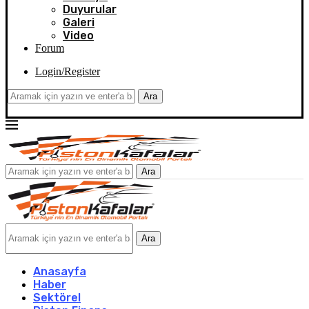
Duyurular
Galeri
Video
Forum
Login/Register
Ara
Ara
Ara
Anasayfa
Haber
Sektörel