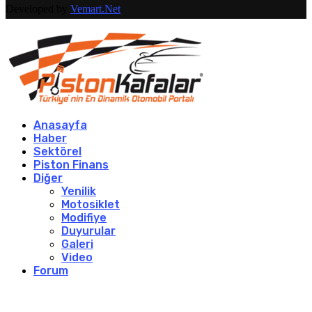
Developed by
Vemart.Net
Anasayfa
Haber
Sektörel
Piston Finans
Diğer
Yenilik
Motosiklet
Modifiye
Duyurular
Galeri
Video
Forum