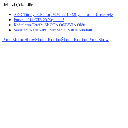
İlginizi Çekebilir
AKO Türkiye CEO’su; 2020’de 10 Milyon Lastik Üreteceğiz
Porsche 911 GT3 20 Yaşında !!
Kadınların Tercihi ŠKODA OCTAVIA Oldu
Sekizinci Nesil Yeni Porsche 911 Satışa Sunuldu
Paris Motor Show
Skoda Kodiaq
Škoda Kodiaq Paris Show