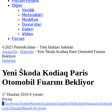
Piston Finans
Diğer
Yenilik
Motosiklet
Modifiye
Duyurular
Galeri
Video
Forum
©2025 PistonKafalar – Tüm Hakları Saklıdır.
Anasayfa
-
Haberler
-
Yeni Škoda Kodiaq Paris Otomobil Fuarını
Bekliyor
Haberler
Yeni Škoda Kodiaq Paris
Otomobil Fuarını Bekliyor
17 Haziran 2016
0 yorum
Paylaş
0
Facebook
Twitter
Pinterest
Linkedin
Tumblr
VK
Reddit
Whatsapp
Telgraf
Link
Threads
Bluesky
E-posta