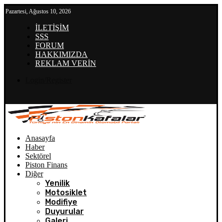
Pazartesi, Ağustos 10, 2026
İLETİŞİM
SSS
FORUM
HAKKIMIZDA
REKLAM VERİN
Login/Register
Anasayfa
Haber
Sektörel
Piston Finans
Diğer
Yenilik
Motosiklet
Modifiye
Duyurular
Galeri