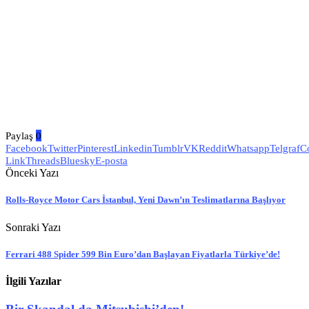
Paylaş
0
Facebook
Twitter
Pinterest
Linkedin
Tumblr
VK
Reddit
Whatsapp
Telgraf
C
Link
Threads
Bluesky
E-posta
Önceki Yazı
Rolls-Royce Motor Cars İstanbul, Yeni Dawn’ın Teslimatlarına Başlıyor
Sonraki Yazı
Ferrari 488 Spider 599 Bin Euro’dan Başlayan Fiyatlarla Türkiye’de!
İlgili Yazılar