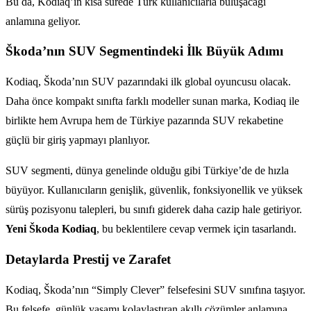
Bu da, Kodiaq’ın kısa sürede Türk kullanıcılarla buluşacağı
anlamına geliyor.
Škoda’nın SUV Segmentindeki İlk Büyük Adımı
Kodiaq, Škoda’nın SUV pazarındaki ilk global oyuncusu olacak.
Daha önce kompakt sınıfta farklı modeller sunan marka, Kodiaq ile
birlikte hem Avrupa hem de Türkiye pazarında SUV rekabetine
güçlü bir giriş yapmayı planlıyor.
SUV segmenti, dünya genelinde olduğu gibi Türkiye’de de hızla
büyüyor. Kullanıcıların genişlik, güvenlik, fonksiyonellik ve yüksek
sürüş pozisyonu talepleri, bu sınıfı giderek daha cazip hale getiriyor.
Yeni Škoda Kodiaq
, bu beklentilere cevap vermek için tasarlandı.
Detaylarda Prestij ve Zarafet
Kodiaq, Škoda’nın “Simply Clever” felsefesini SUV sınıfına taşıyor.
Bu felsefe, günlük yaşamı kolaylaştıran akıllı çözümler anlamına