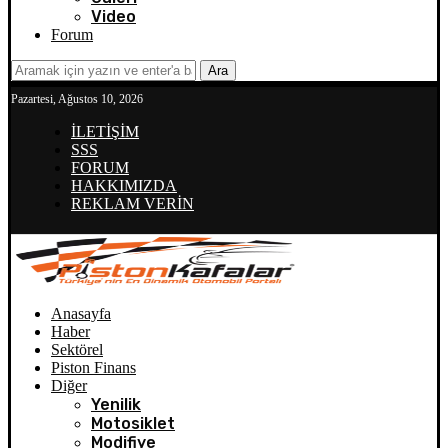
Video
Forum
Ara
Pazartesi, Ağustos 10, 2026
İLETİŞİM
SSS
FORUM
HAKKIMIZDA
REKLAM VERİN
Anasayfa
Haber
Sektörel
Piston Finans
Diğer
Yenilik
Motosiklet
Modifiye