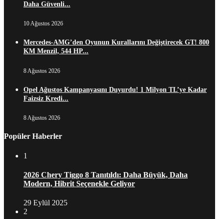
Daha Güvenli...
10 Ağustos 2026
Mercedes-AMG’den Oyunun Kurallarını Değiştirecek GT! 800
KM Menzil, 544 HP...
8 Ağustos 2026
Opel Ağustos Kampanyasını Duyurdu! 1 Milyon TL’ye Kadar
Faizsiz Kredi...
8 Ağustos 2026
Popüler Haberler
1
2026 Chery Tiggo 8 Tanıtıldı: Daha Büyük, Daha
Modern, Hibrit Seçenekle Geliyor
29 Eylül 2025
2