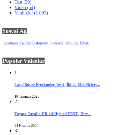
Test
(39)
Video
(54)
Yenilikler
(1.002)
Sosyal Ağ
Facebook
Twitter
Instagram
Pinterest
Youtube
Email
Popüler Videolar
1
Land Rover Freelander Testi | İkinci Elde Nelere...
10 Temmuz 2025
2
Toyota Corolla HB 1.8 Hybrid TEST | Hem...
24 Haziran 2025
3